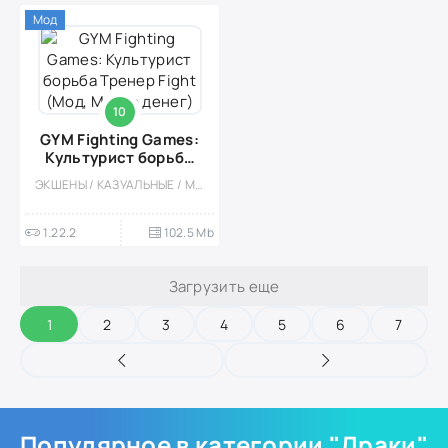
Мод
10
GYM Fighting Games:
Культурист борьба
Тренер Fight (Мод,
ЭКШЕНЫ / КАЗУАЛЬНЫЕ / МНОГОПОЛЬЗОВАТЕЛЬСКАЯ / СОРЕВНОВАТЕЛЬНАЯ / ОДНОПОЛЬЗОВАТЕЛЬСКИЕ / СТИЛИЗАЦИЯ / ОФЛАЙН / 3D / ДРАКИ / МОД
Много денег)
1.22.2
102.5 Mb
Загрузить еще
1
2
3
4
5
6
7
Популярное в категории "Драки"