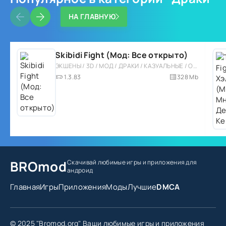
НА ГЛАВНУЮ
Skibidi Fight (Мод: Все открыто)
ЭКШЕНЫ / 3D / МОД / ДРАКИ / КАЗУАЛЬНЫЕ / ОДНОПОЛЬЗОВАТЕЛЬСКИЕ / СТИЛИЗАЦИЯ / ВСТРОЕННЫЙ КЕШ
1.3.83
328 Mb
BROmod
Скачивай любимые игры
и приложения для
андроид
Главная
Игры
Приложения
Моды
Лучшие
DMCA
© 2025 "Bromod.org" Ваши любимые игры и приложения