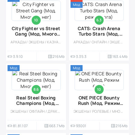
Мод
10
6.3
City Fighter vs Street
CATS: Crash Arena
Gang (Мод, Много
Turbo Stars (Мод,
денег)
режим бога)
АРКАДЫ / ЭКШЕНЫ / КАЗУАЛЬНЫЕ / ОДНОПОЛЬЗОВАТЕЛЬСКИЕ / СТИЛИЗАЦИЯ / ВСТРОЕННЫЙ КЕШ / МОД / ДРАКИ / ВИД СБОКУ / ВЕСЁЛАЯ
АРКАДЫ / ОНЛАЙН / ЭКШЕНЫ / МОД / МНОГОПОЛЬЗОВАТЕЛЬСКАЯ / СОРЕВНОВАТЕЛЬНАЯ / СТИЛИЗАЦИЯ / ДРАКИ / КАЗУАЛЬНЫЕ / ВСТРОЕННЫЙ КЕШ
3.9.10
216 Mb
3.35.3
163.4 Mb
Мод
Мод
8.6
10
Real Steel Boxing
ONE PIECE Bounty
Champions (Мод,
Rush (Мод, Режим
Много денег)
бога)
ЭКШЕНЫ / ОФЛАЙН / ДРАКИ / КАЗУАЛЬНЫЕ / ВСТРОЕННЫЙ КЕШ / СТИЛИЗАЦИЯ / СОРЕВНОВАТЕЛЬНАЯ / МНОГОПОЛЬЗОВАТЕЛЬСКАЯ / ОДНОПОЛЬЗОВАТЕЛЬСКИЕ / РОБОТЫ / МОД
ЭКШЕНЫ / РОЛЕВЫЕ / МНОГОПОЛЬЗОВАТЕЛЬСКАЯ / СОРЕВНОВАТЕЛЬНАЯ / АНИМЕ / СТИЛИЗАЦИЯ / МОД / ТАКТИЧЕСКИЕ / СТРАТЕГИИ / ДРАКИ
81.81.107
663.7 Mb
93001
216 Mb