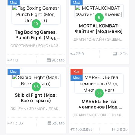
Мод
Мод
6
10
MORTAL KOMBAT:
Файтинг [Мод меню]
Tag Boxing Games:
Punch Fight (Мод,
ДРАКИ / ОНЛАЙН / ЭКШЕНЫ / КАЗУАЛЬНЫЕ / МНОГОПОЛЬЗОВАТЕЛЬСКАЯ / СОРЕВНОВАТЕЛЬНАЯ / СТИЛИЗАЦИЯ / ОДНОПОЛЬЗОВАТЕЛЬСКИЕ / РЕАЛИЗМ / МОД / ОФЛАЙН / ВИД СБОКУ / 3D
Unlocked)
СПОРТИВНЫЕ / БОКС / КАЗУАЛЬНЫЕ / ОДНОПОЛЬЗОВАТЕЛЬСКИЕ / СТИЛИЗАЦИЯ / ОФЛАЙН / 3D / ВСТРОЕННЫЙ КЕШ / ДРАКИ / МОД
7.3.0
1.2 Gb
11.1
91.3 Mb
Мод
Хит
Мод
8.6
8.5
Skibidi Fight (Мод:
Все открыто)
MARVEL: Битва
чемпионов (Мод,
ЭКШЕНЫ / 3D / МОД / ДРАКИ / КАЗУАЛЬНЫЕ / ОДНОПОЛЬЗОВАТЕЛЬСКИЕ / СТИЛИЗАЦИЯ / ВСТРОЕННЫЙ КЕШ
Много денег)
ДРАКИ / МОД / ЭКШЕНЫ / КАЗУАЛЬНЫЕ / ОДНОПОЛЬЗОВАТЕЛЬСКИЕ / СТИЛИЗАЦИЯ / ОФЛАЙН / ПРИКЛЮЧЕНИЕ / КОМИКСЫ / СУПЕРГЕРОИ / БОЛЬШАЯ / БЕЗ КЕША / ВСТРОЕННЫЙ КЕШ / 3D
1.3.83
328 Mb
100.0.895
2.0 Gb