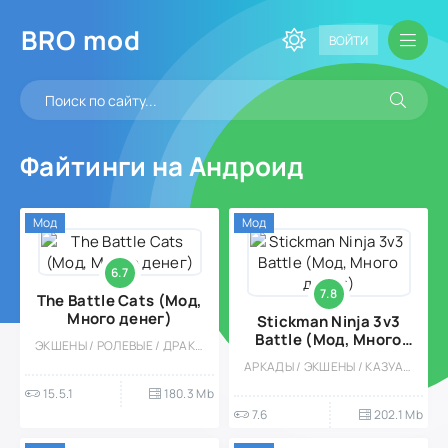
BRO
mod
ВОЙТИ
Файтинги на Андроид
Мод
Мод
6.7
7.8
The Battle Cats (Мод,
Много денег)
Stickman Ninja 3v3
Battle (Мод, Много
ЭКШЕНЫ / РОЛЕВЫЕ / ДРАКИ / МОД / КАЗУАЛЬНЫЕ / СТРАТЕГИИ / TOWER DEFENCE / ОДНОПОЛЬЗОВАТЕЛЬСКИЕ / СТИЛИЗАЦИЯ / ОФЛАЙН / ВЕСЁЛАЯ
денег)
АРКАДЫ / ЭКШЕНЫ / КАЗУАЛЬНЫЕ / ОДНОПОЛЬЗОВАТЕЛЬСКИЕ / СТИЛИЗАЦИЯ / ОФЛАЙН / МОД / ВСТРОЕННЫЙ КЕШ / ДРАКИ
15.5.1
180.3 Mb
7.6
202.1 Mb