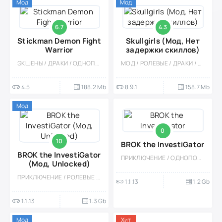
Мод
Мод
6.7
4.3
Stickman Demon Fight
Skullgirls (Мод, Нет
Warrior
задержки скиллов)
ЭКШЕНЫ / ДРАКИ / ОДНОПОЛЬЗОВАТЕЛЬСКИЕ / КАЗУАЛЬНЫЕ / СОРЕВНОВАТЕЛЬНАЯ / МНОГОПОЛЬЗОВАТЕЛЬСКАЯ / МОД
МОД / РОЛЕВЫЕ / ДРАКИ / ЭКШЕНЫ / ЗОМБИ / АНИМЕ / КАЗУАЛЬНЫЕ / МНОГОПОЛЬЗОВАТЕЛЬСКАЯ / СОРЕВНОВАТЕЛЬНАЯ / ОДНОПОЛЬЗОВАТЕЛЬСКИЕ
4.5
188.2 Mb
8.9.1
158.7 Mb
Мод
0
10
BROK the InvestiGator
BROK the InvestiGator
ПРИКЛЮЧЕНИЕ / ОДНОПОЛЬЗОВАТЕЛЬСКИЕ / СЮЖЕТНЫЕ ИГРЫ / РОЛЕВЫЕ / ДРАКИ / ГЕЙМПАД / ДЛЯ ДЕТЕЙ / POINT & CLICK / ЭКШЕНЫ / АТМОСФЕРНАЯ / ПО МУЛЬТФИЛЬМАМ / БУДУЮЩИЕ / НАУЧНАЯ ФАНТАСТИКА
(Мод, Unlocked)
ПРИКЛЮЧЕНИЕ / РОЛЕВЫЕ / ВСТРОЕННЫЙ КЕШ / МОД / ДЛЯ ДЕТЕЙ / КОМИКСЫ / КЛАСИКА / ДРАКИ / POINT & CLICK / ОДНОПОЛЬЗОВАТЕЛЬСКИЕ / ВИД СБОКУ / ПО МУЛЬТФИЛЬМАМ / КВЕСТЫ
1.1.13
1.2 Gb
1.1.13
1.3 Gb
Мод
Хит