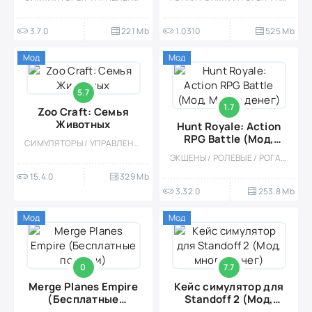
3.7.0
221 Mb
1.0310
525 Mb
Мод
Мод
5.7
1.7
Zoo Craft: Семья
Животных
Hunt Royale: Action
RPG Battle (Мод,
СИМУЛЯТОРЫ / УПРАВЛЕНИЕ / ОДНОПОЛЬЗОВАТЕЛЬСКИЕ / СТИЛИЗАЦИЯ / ОФЛАЙН / МОД / БОЛЬШАЯ / ДЛЯ ВСЕЙ СЕМЬИ
Много денег)
ЭКШЕНЫ / РОЛЕВЫЕ / РОГАЛИК / МНОГОПОЛЬЗОВАТЕЛЬСКАЯ / СОРЕВНОВАТЕЛЬНАЯ / ОФЛАЙН / ОДНОПОЛЬЗОВАТЕЛЬСКИЕ / ФЭНТЕЗИ / КОРОЛЕВСКИЕ БИТВЫ / МОНСТРЫ / МОД
15.4.0
329 Mb
3.32.0
253.8 Mb
Мод
Мод
0
7.7
Merge Planes Empire
Кейс симулятор для
(Бесплатные
Standoff 2 (Мод,
покупки)
много денег)