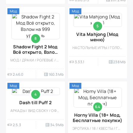
Мод
Мод
5
Vita Mahjong (Мод
8
меню)
Shadow Fight 2 Мод
НАСТОЛЬНЫЕ ИГРЫ / ГОЛОВОЛОМКИ / КАЗУАЛЬНЫЕ / СТИЛИЗАЦИЯ / ОФЛАЙН / ЛОГИЧЕСКАЯ / МОД
Всё открыто, Взлом
на 999 уровень
МОД / ДРАКИ / РОЛЕВЫЕ / ОФЛАЙН / КАЗУАЛЬНЫЕ / ЭКШЕНЫ / ОДНОПОЛЬЗОВАТЕЛЬСКИЕ / СТИЛИЗАЦИЯ / ФЭНТЕЗИ / ВИД СБОКУ / БОССЫ
3.33.1
238 Mb
2.46.0
160.3 Mb
Мод
Мод
4
Dash till Puff 2
6.4
АРКАДЫ / ВИД СБОКУ / ОФЛАЙН / ОДНОПОЛЬЗОВАТЕЛЬСКИЕ / ПИКСЕЛЬНАЯ / РАННЕРЫ / ДЛЯ ВСЕЙ СЕМЬИ / ЭКШЕНЫ / МАЛЕНЬКАЯ / МОД / ВСТРОЕННЫЙ КЕШ
Horny Villa (18+ Мод,
Бесплатные покупки)
2.5.3
34.9 Mb
ЭРОТИКА / 18 / КВЕСТЫ / ГОЛОВОЛОМКИ / СТИЛИЗАЦИЯ / ОДНОПОЛЬЗОВАТЕЛЬСКИЕ / ОФЛАЙН / ВСТРОЕННЫЙ КЕШ / МОД / ПОРТЫ / МАЛЕНЬКАЯ