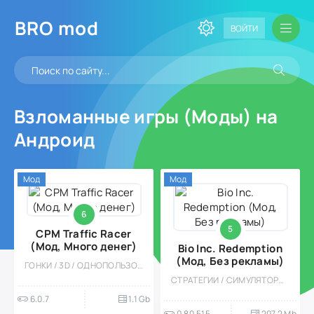
BRO
mod
ВОЙТИ
Взломанные игры (Моды) на
Андроид
Мод
Мод
6
5
CPM Traffic Racer
(Мод, Много денег)
Bio Inc. Redemption
(Мод, Без рекламы)
ГОНКИ / 3D / ОДНОПОЛЬЗОВАТЕЛЬСКИЕ / МОД / ВСТРОЕННЫЙ КЕШ / ОФЛАЙН / БОЛЬШАЯ
СТРАТЕГИИ / СИМУЛЯТОРЫ / КАЗУАЛЬНЫЕ / ОДНОПОЛЬЗОВАТЕЛЬСКИЕ / СТИЛИЗАЦИЯ / МОД / ВСТРОЕННЫЙ КЕШ
6.0.7
1.1 Gb
0.80.515
207.2 Mb