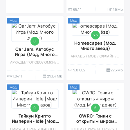
65.1.1
145 Mb
Мод
Мод
3.3
0
Homescapes (Мод,
Много звёзд)
Car Jam: Автобус
Игра (Мод, Много
АРКАДЫ / МОД / ОФЛАЙН / ОДНОПОЛЬЗОВАТЕЛЬСКИЕ / ГОЛОВОЛОМКИ / ТРИ В РЯД / КАЗУАЛЬНЫЕ / СТИЛИЗАЦИЯ / ДЛЯ ДЕТЕЙ / ВСТРОЕННЫЙ КЕШ
денег)
АРКАДЫ / ГОЛОВОЛОМКИ / ЛОГИЧЕСКАЯ / КАЗУАЛЬНЫЕ / ОДНОПОЛЬЗОВАТЕЛЬСКИЕ / ОФЛАЙН / МОД / ВИД СВЕРХУ
9.0.602
223 Mb
1.0411
293.4 Mb
Мод
Мод
0
6
Тайкун Крипто
OWRC: Гонки с
Империи - Idle [Мод:
открытым миром
Много алмазов]
(Мод, Много денег)
СИМУЛЯТОРЫ / УПРАВЛЕНИЕ / ЭКОНОМИЧЕСКАЯ СТРАТЕГИЯ / ОДНОПОЛЬЗОВАТЕЛЬСКИЕ / КАЗУАЛЬНЫЕ / МОД
ГОНКИ / СИМУЛЯТОРЫ / УПРАВЛЕНИЕ / 3D / ВСТРОЕННЫЙ КЕШ / АРКАДЫ / МОД / ОТКРЫТЫЙ МИР