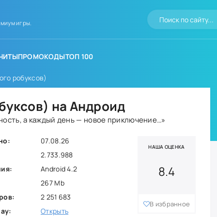
миум игры.
ЧИТЫ
ПРОМОКОДЫ
ТОП 100
ого робуксов)
обуксов) на Андроид
жность, а каждый день — новое приключение…»
но:
07.08.26
НАША ОЦЕНКА
2.733.988
8.4
ния:
Android 4.2
267 Mb
ров:
2 251 683
В избранное
lay:
Открыть