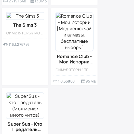
2.719.1340
130 Mb
The Sims 3
СИМУЛЯТОРЫ / МОД / ДЕВОЧКАМ / КАЗУАЛЬНЫЕ / СИМУЛЯТОРЫ ЖИЗНИ / ОДНОПОЛЬЗОВАТЕЛЬСКИЕ / ОФЛАЙН / ВСТРОЕННЫЙ КЕШ
116.1.276793
Romance Club -
Мои Истории
[Мод меню: чай
СИМУЛЯТОРЫ / ПРИКЛЮЧЕНИЕ / СТИЛИЗАЦИЯ / КАЗУАЛЬНЫЕ / ОДНОПОЛЬЗОВАТЕЛЬСКИЕ / ОФЛАЙН / МАЛЕНЬКАЯ / МОД
и алмазы,
бесплатные
1.0.55800
95 Mb
выборы]
Super Sus - Кто
Предатель