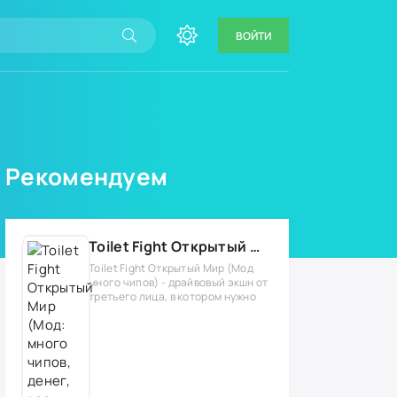
ВОЙТИ
Рекомендуем
Toilet Fight Открытый Мир (Мод: много чипов, денег, все открыто, бессмертие, урон, 50+ читов)
Toilet Fight Открытый Мир (Мод
много чипов) - драйвовый экшн от
третьего лица, в котором нужно