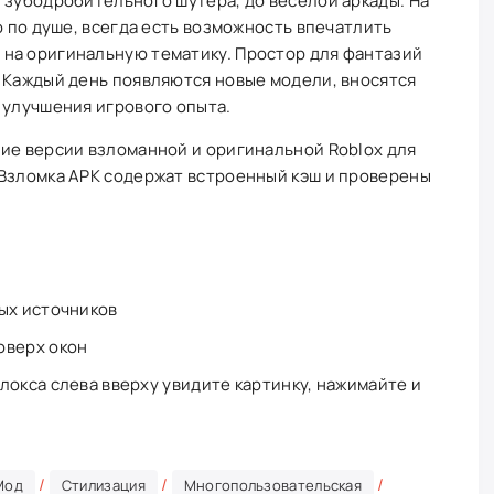
 зубодробительного шутера, до веселой аркады. На
о по душе, всегда есть возможность впечатлить
на оригинальную тематику. Простор для фантазий
 Каждый день появляются новые модели, вносятся
 улучшения игрового опыта.
ие версии взломанной и оригинальной Roblox для
 Взломка APK содержат встроенный кэш и проверены
ых источников
оверх окон
локса слева вверху увидите картинку, нажимайте и
/
/
/
Мод
Стилизация
Многопользовательская