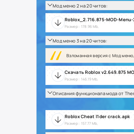
Мод меню 2 на 20 читов:
Roblox_2.716.875-MOD-Menu-
Размер:: 178.96 Mb,
Мод меню 3 на 20 читов:
Взломанная версия с Мод меню,
Размер:: 146.19 Mb,
Описания функционала мода от The
Roblox Cheat l1der crack.apk
Размер:: 157.77 Mb,