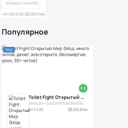
(Мод меню:
АРКАДЫ / МНОГОПОЛЬЗОВАТЕЛЬСКАЯ / СТРАТЕГИИ / КАЗУАЛЬНЫЕ / СТИЛИЗАЦИЯ / СОРЕВНОВАТЕЛЬНАЯ / МОД / ВСТРОЕННЫЙ КЕШ
много читов)
1.80.6.031
558.9 Mb
Популярное
Мод
8.8
Toilet Fight Открытый Мир (Мод: много чипов, денег, все открыто, бессмертие, урон, 50+ читов)
АРКАДЫ / ОДНОПОЛЬЗОВАТЕЛЬСКИЕ / ОФЛАЙН / МОД / РОЛЕВЫЕ / ШУТЕРЫ / ОТКРЫТЫЙ МИР / ВСТРОЕННЫЙ КЕШ / 3D / ЭКШЕНЫ / ТУАЛЕТНЫЕ ВОЙНЫ / ДЛЯ ДЕТЕЙ
1.3.83
300,8 Mb