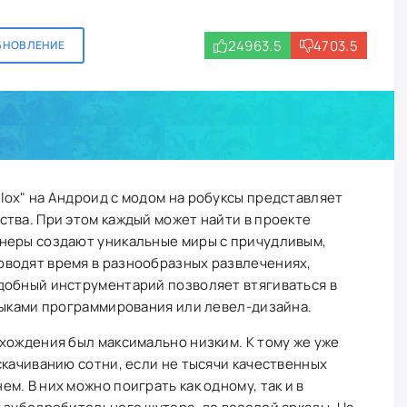
24963.5
4703.5
БНОВЛЕНИЕ
ox" на Андроид с модом на робуксы представляет
тва. При этом каждый может найти в проекте
неры создают уникальные миры с причудливым,
водят время в разнообразных развлечениях,
добный инструментарий позволяет втягиваться в
выками программирования или левел-дизайна.
хождения был максимально низким. К тому же уже
скачиванию сотни, если не тысячи качественных
. В них можно поиграть как одному, так и в