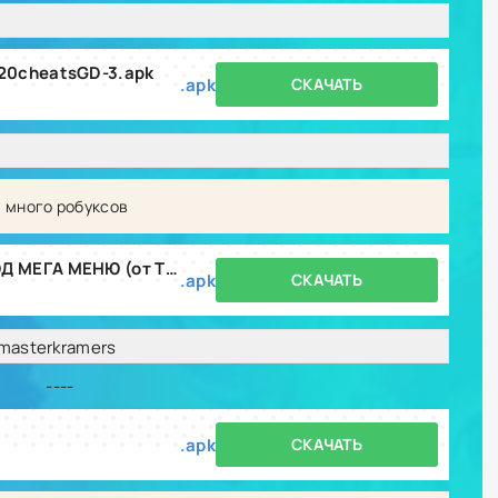
20cheatsGD-3.apk
.apk
СКАЧАТЬ
 много робуксов
Скачать Roblox v2.649.875 МОД МЕГА МЕНЮ (от Themasterkramers).apk
.apk
СКАЧАТЬ
masterkramers
----
.apk
СКАЧАТЬ