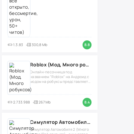
1.3.83
300,8 Mb
8.8
Roblox (Мод, Много робуксов)
Онлайн-песочница под
названием "Roblox" на Андроид с
модом на робуксы представляет
собой
2.733.988
267 Mb
8.4
Симулятор Автомобиля 2 (Мод Много денег/Всё открыто)
Симулятор Автомобиля 2 (Много