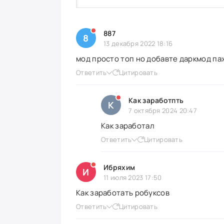
887
8
13 декабря 2022 18:16
мод просто топ но добавте даркмод па
Ответить
Цитировать
Как заработпть
К
7 октября 2024 20:47
Как заработал
Ответить
Цитировать
Ибряхим
И
11 июля 2023 17:50
Как заработать робуксов
Ответить
Цитировать