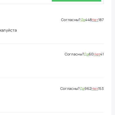
Да
448
Нет
187
жалуйста
Да
60
Нет
41
Да
962
Нет
153