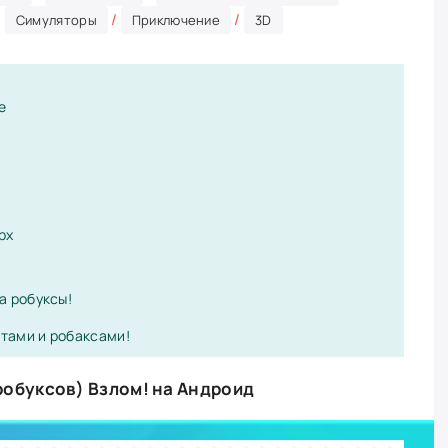
/
/
/
Симуляторы
Приключение
3D
е
рх
а робуксы!
тами и робаксами!
робуксов) Взлом! на Андроид