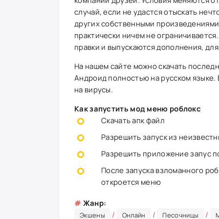
компании друзей. Условия меняются от
случай, если не удастся отыскать нечт
других собственными произведениями 
практически ничем не ограничивается.
правки и выпускаются дополнения, для
На нашем сайте можно скачать последн
Андроид полностью на русском языке.
на вирусы.
Как запустить мод меню роблокс
Скачать апк файл
Разрешить запуск из неизвестн
Разрешить приложение запус п
После запуска взломанного роб
откроется меню
#
Жанр:
/
/
/
Экшены
Онлайн
Песочницы