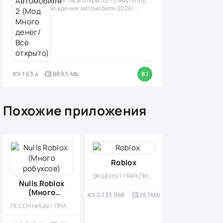
денег/Всё открыто) - симулятор
вождения автомобиля 2026!
(версия
1.63.4
889.5 Mb
8.1
Похожие приложения
Roblox
ЭКШЕНЫ / ПРИКЛЮЧЕНИЕ / 3D / СИМУЛЯТОРЫ / ПЕСОЧНИЦЫ / КАЗУАЛЬНЫЕ / ОДНОПОЛЬЗОВАТЕЛЬСКИЕ / МНОГОПОЛЬЗОВАТЕЛЬСКАЯ / СОРЕВНОВАТЕЛЬНАЯ / СТИЛИЗАЦИЯ / ПЛАТФОРМЕРЫ
Nulls Roblox
(Много
2.733.988
267 Mb
робуксов)
ПЕСОЧНИЦЫ / ПРИВАТКИ / ПРИКЛЮЧЕНИЕ / МНОГОПОЛЬЗОВАТЕЛЬСКАЯ / ОТ ПЕРВОГО ЛИЦА / ПЛАТФОРМЕРЫ