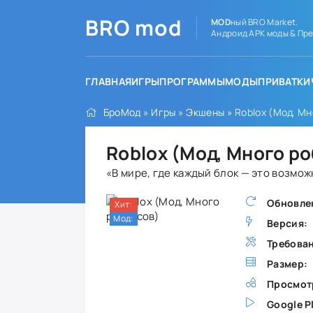
BRO
mod
MOD
ный BRO Market.
Андроид APK моды & Пре
ГЛАВНАЯ
ИГРЫ
ПРОГРАММЫ
МОДЫ
ПРИВАТКИ
БроМод
»
Игры
»
Экшены
» Roblox (Мод, Мн
Roblox (Мод, Много р
«В мире, где каждый блок — это возмо
Обновле
Хит:
Мод:
Версия:
Требова
Размер:
Просмот
Google P