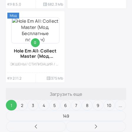
8.5.0
682.3 Mb
Мод
0
Hole Em All: Collect
Master (Мод,
Бесплатные покупки)
ЭКШЕНЫ / СТИЛИЗАЦИЯ / ОФЛАЙН / ОДНОПОЛЬЗОВАТЕЛЬСКИЕ / АРКАДЫ / ГОЛОВОЛОМКИ / МОД
2.11.2
375 Mb
Загрузить еще
1
2
3
4
5
6
7
8
9
10
...
149