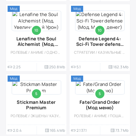
Мод
Мод
10
10
Lenafine the Soul
Defense Legend 4:
Alchemist (Мод,
Sci-Fi Tower defense
Увеличенный Урон)
(Мод, Много денег)
РОЛЕВЫЕ / АНИМЕ / ОДНОПОЛЬЗОВАТЕЛЬСКИЕ / СТИЛИЗАЦИЯ / ТАКТИЧЕСКИЕ / МОД
СТРАТЕГИИ / КАЗУАЛЬНЫЕ / СТИЛИЗАЦИЯ / ОДНОПОЛЬЗОВАТЕЛЬСКИЕ / ОФЛАЙН / TOWER DEFENCE / ВСТРОЕННЫЙ КЕШ / МОД / НАУЧНАЯ ФАНТАСТИКА
2.25
250.8 Mb
5.1
162.3 Mb
Мод
Мод
5
5
Stickman Master
Fate/Grand Order
Premium
(Мод меню)
РОЛЕВЫЕ / ЭКШЕНЫ / КАЗУАЛЬНЫЕ / ОДНОПОЛЬЗОВАТЕЛЬСКИЕ / СТИЛИЗАЦИЯ / ОФЛАЙН / ВИД СБОКУ / ФЭНТЕЗИ / БОССЫ / МОНСТРЫ / АТМОСФЕРНАЯ / МОД
РОЛЕВЫЕ / АНИМЕ / ПОШАГОВЫЕ / ОДНОПОЛЬЗОВАТЕЛЬСКИЕ / СТИЛИЗАЦИЯ / КВЕСТЫ / МОД / МАЛЕНЬКАЯ / МАГИЯ / ФЭНТЕЗИ / МНОГОПОЛЬЗОВАТЕЛЬСКАЯ
2.0.4
165.4 Mb
2.137.1
73.7 Mb