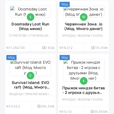
Мод
5
10
Doomsday Loot Run
Червячная Зона .io
(Мод меню)
(Мод, Много денег)
СТРАТЕГИИ / СТИЛИЗАЦИЯ / НАУЧНАЯ ФАНТАСТИКА / АПОКАЛИПСИС
АРКАДЫ / ЭКШЕНЫ / КАЗУАЛЬНЫЕ / СТИЛИЗАЦИЯ / ОФЛАЙН / МОД / ВСТРОЕННЫЙ КЕШ
1.250.720
1.6 Gb
6.27.2
174.3 Mb
Мод
Мод
0
5
Survival Island: EVO
raft (Мод, Много
Прыжок ниндзя битва
денег)
- 2 игрока с друзьями
ЭКШЕНЫ / ПРИКЛЮЧЕНИЕ / ВЫЖИВАНИЕ / СТИЛИЗАЦИЯ / ОДНОПОЛЬЗОВАТЕЛЬСКИЕ / ОФЛАЙН / МОД / ВСТРОЕННЫЙ КЕШ / 3D / ОХОТА / ИССЛЕДОВАНИЯ
(Мод, Много денег)
АРКАДЫ / ЭКШЕНЫ / КАЗУАЛЬНЫЕ / МНОГОПОЛЬЗОВАТЕЛЬСКАЯ / СОРЕВНОВАТЕЛЬНАЯ / ОДНОПОЛЬЗОВАТЕЛЬСКИЕ / СТИЛИЗАЦИЯ / ОФЛАЙН / МОД / НА ДВОИХ / ВСТРОЕННЫЙ КЕШ / МАЛЕНЬКАЯ
2.45.2
204,3 Mb
4.1.12
55.05 Mb