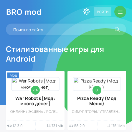
BRO
mod
ВОЙТИ
Стилизованные игры для
Android
Мод
7.4
0
War Robots [Мод:
Pizza Ready (Мод
много денег]
Меню)
ОНЛАЙН / ЭКШЕНЫ / РОЛЕВЫЕ / МОД / КАЗУАЛЬНЫЕ / МНОГОПОЛЬЗОВАТЕЛЬСКАЯ / СОРЕВНОВАТЕЛЬНАЯ / СТИЛИЗАЦИЯ / ШУТЕРЫ / РОБОТЫ / 3D / НАУЧНАЯ ФАНТАСТИКА / БУДУЮЩИЕ / ВСТРОЕННЫЙ КЕШ
СИМУЛЯТОРЫ / УПРАВЛЕНИЕ / КАЗУАЛЬНЫЕ / ОДНОПОЛЬЗОВАТЕЛЬСКИЕ / СТИЛИЗАЦИЯ / ОФЛАЙН
12.3.0
731 Mb
58.2.0
175.1 Mb