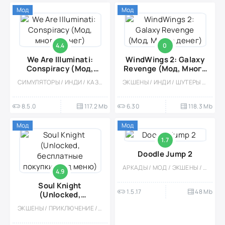
Мод
Мод
4.4
0
We Are Illuminati:
WindWings 2: Galaxy
Conspiracy (Мод,
Revenge (Мод, Много
много денег)
денег)
СИМУЛЯТОРЫ / ИНДИ / КАЗУАЛЬНЫЕ / ОДНОПОЛЬЗОВАТЕЛЬСКИЕ / СТИЛИЗАЦИЯ / ОФЛАЙН / МОД / МАЛЕНЬКАЯ
ЭКШЕНЫ / ИНДИ / ШУТЕРЫ / КАЗУАЛЬНЫЕ / ОДНОПОЛЬЗОВАТЕЛЬСКИЕ / СТИЛИЗАЦИЯ / ОФЛАЙН / МОД / МАЛЕНЬКАЯ / КОСМОС / КРАФТИНГ
8.5.0
117.2 Mb
6.30
118.3 Mb
Мод
Мод
1.7
Doodle Jump 2
АРКАДЫ / МОД / ЭКШЕНЫ / КАЗУАЛЬНЫЕ / СТИЛИЗАЦИЯ / ОФЛАЙН / ОДНОПОЛЬЗОВАТЕЛЬСКИЕ
4.9
Soul Knight
1.5.17
48 Mb
(Unlocked,
бесплатные покупки,
ЭКШЕНЫ / ПРИКЛЮЧЕНИЕ / ОТКРЫТЫЙ МИР / ОДНОПОЛЬЗОВАТЕЛЬСКИЕ / ОДНА ЖИЗНЬ / ИНДИ / ВИД СВЕРХУ / СЛОЖНАЯ / АТМОСФЕРНАЯ / ИССЛЕДОВАНИЯ / РОЛЕВЫЕ / РОГАЛИК / КАЗУАЛЬНЫЕ / ОФЛАЙН / СТИЛИЗАЦИЯ / ПИКСЕЛЬНАЯ / ГЕРОИЧЕСКИЕ ШУТЕРЫ / МОД / ВСТРОЕННЫЙ КЕШ / БОЛЬШАЯ
мод меню)