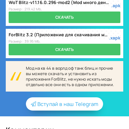
WoT Blitz-v11.16.0.296-mod2 (Mod много денег и золота).apk
.apk
Размер:: 219.42 Mb,
СКАЧАТЬ
ForBlitz 3.2 (Приложение для скачивания модов!).apk
.xapk
Размер:: 39.95 Mb,
СКАЧАТЬ
Мод на кв 44 в ворлд оф танк блиц и прочие
вы можете скачать и установить из
приложения ForBlitz, не нужно искать моды
отдельно все они есть в одном приложении.
Вступай в наш Telegram