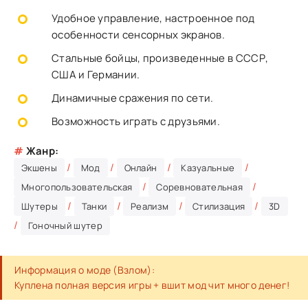
Удобное управление, настроенное под
особенности сенсорных экранов.
Стальные бойцы, произведенные в СССР,
США и Германии.
Динамичные сражения по сети.
Возможность играть с друзьями.
#
Жанр:
/
/
/
/
Экшены
Мод
Онлайн
Казуальные
/
/
Многопользовательская
Соревновательная
/
/
/
/
Шутеры
Танки
Реализм
Стилизация
3D
/
Гоночный шутер
Информация о моде (Взлом):
Куплена полная версия игры + вшит мод чит много денег!