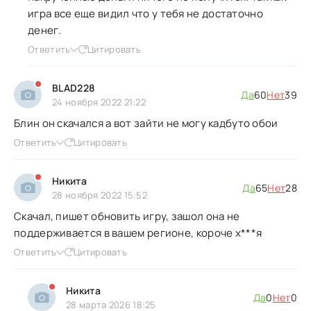
игра все еще видил что у тебя не достаточно
денег.
Ответить
Цитировать
ВLАD228
Да
60
Нет
39
24 ноября 2022 21:22
Блин он скачался а вот зайти не могу кадбуто обои
Ответить
Цитировать
Никита
Да
65
Нет
28
28 ноября 2022 15:52
Скачал, пишет обновить игру, зашол она не
поддерживается в вашем регионе, короче х***я
Ответить
Цитировать
Никита
Да
0
Нет
0
28 марта 2026 18:25