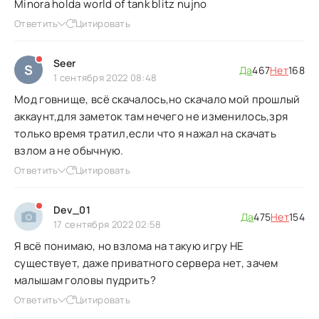
Minora holda world of tank blitz nujno
Ответить
Цитировать
Seer
S
Да
467
Нет
168
1 сентября 2022 08:48
Мод говнище, всё скачалось,но скачало мой прошлый
аккаунт,для заметок там нечего не изменилось,зря
только время тратил,если что я нажал на скачать
взлом а не обычную.
Ответить
Цитировать
Dev_01
Да
475
Нет
154
17 сентября 2022 02:58
Я всё понимаю, но взлома на такую игру НЕ
существует, даже приватного сервера нет, зачем
малышам головы пудрить?
Ответить
Цитировать