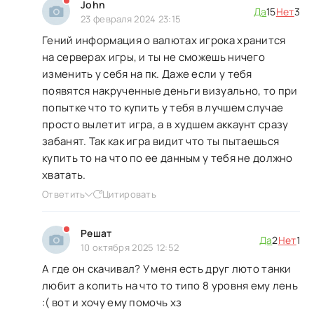
John
Да
15
Нет
3
23 февраля 2024 23:15
Гений информация о валютах игрока хранится
на серверах игры, и ты не сможешь ничего
изменить у себя на пк. Даже если у тебя
появятся накрученные деньги визуально, то при
попытке что то купить у тебя в лучшем случае
просто вылетит игра, а в худшем аккаунт сразу
забанят. Так как игра видит что ты пытаешься
купить то на что по ее данным у тебя не должно
хватать.
Ответить
Цитировать
Решат
Да
2
Нет
1
10 октября 2025 12:52
А где он скачивал? У меня есть друг люто танки
любит а копить на что то типо 8 уровня ему лень
:( вот и хочу ему помочь хз