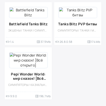
Battlefield Tanks Blitz
Tanks Blitz PVP битвы
ЭКШЕНЫ / ТАНКИ / СИМУЛЯТОРЫ / ОДНОПОЛЬЗОВАТЕЛЬСКИЕ / ОФЛАЙН / МАЛЕНЬКАЯ / ВСТРОЕННЫЙ КЕШ
СИМУЛЯТОРЫ / ТАНКИ / МНОГОПОЛЬЗОВАТЕЛЬСКАЯ / СОРЕВНОВАТЕЛЬНАЯ / ОНЛАЙН / ЭКШЕНЫ / 3D / ТАКТИЧЕСКИЕ / АРКАДЫ / РЕАЛИЗМ / PVP / ВСТРОЕННЫЙ КЕШ
1.4
37.9 Mb
26.8.0.58
174 Mb
Pepi Wonder World:
мир сказок! [Всё
открыто]
СИМУЛЯТОРЫ / КАЗУАЛЬНЫЕ / ОДНОПОЛЬЗОВАТЕЛЬСКИЕ / СТИЛИЗАЦИЯ / ОФЛАЙН / ПО МУЛЬТФИЛЬМАМ / ДЛЯ ДЕТЕЙ / ДЕВОЧКАМ / ФЭНТЕЗИ / МОД
9.9.0
196.7 Mb