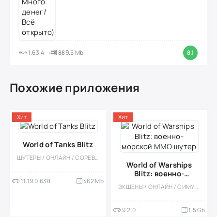
1.63.4
889.5 Mb
8.1
Похожие приложения
Хит
Хит
World of Tanks Blitz
ШУТЕРЫ / ОНЛАЙН / СОРЕВНОВАТЕЛЬНАЯ / МНОГОПОЛЬЗОВАТЕЛЬСКАЯ / КАЗУАЛЬНЫЕ / ЭКШЕНЫ / ТАНКИ / РЕАЛИЗМ / PVP
World of Warships
Blitz: военно-
11.19.0.638
462 Mb
морской MMO шутер
ЭКШЕНЫ / ОНЛАЙН / СИМУЛЯТОРЫ / МНОГОПОЛЬЗОВАТЕЛЬСКАЯ / СОРЕВНОВАТЕЛЬНАЯ / ШУТЕРЫ / КАЗУАЛЬНЫЕ / РЕАЛИЗМ / ОДНОПОЛЬЗОВАТЕЛЬСКИЕ / 3D / МОД
9.2.0
1.5 Gb