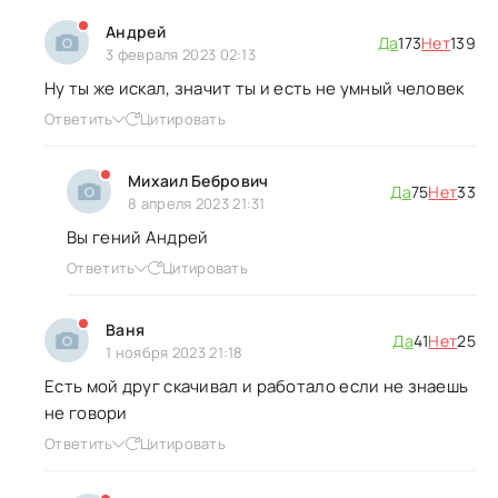
Андрей
Да
173
Нет
139
3 февраля 2023 02:13
Ну ты же искал, значит ты и есть не умный человек
Ответить
Цитировать
Михаил Бебрович
Да
75
Нет
33
8 апреля 2023 21:31
Вы гений Андрей
Ответить
Цитировать
Ваня
Да
41
Нет
25
1 ноября 2023 21:18
Есть мой друг скачивал и работало если не знаешь
не говори
Ответить
Цитировать