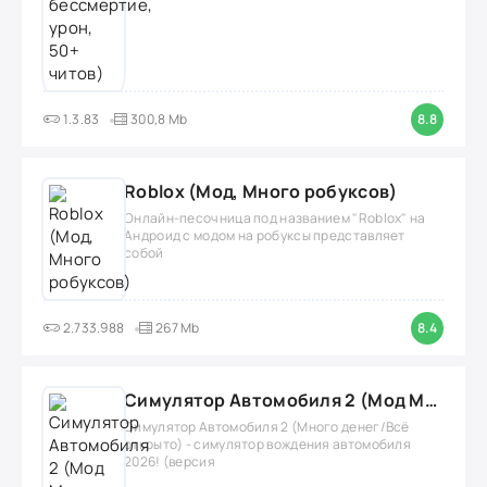
1.3.83
300,8 Mb
8.8
Roblox (Мод, Много робуксов)
Онлайн-песочница под названием "Roblox" на
Андроид с модом на робуксы представляет
собой
2.733.988
267 Mb
8.4
Симулятор Автомобиля 2 (Мод Много денег/Всё открыто)
Симулятор Автомобиля 2 (Много денег/Всё
открыто) - симулятор вождения автомобиля
2026! (версия