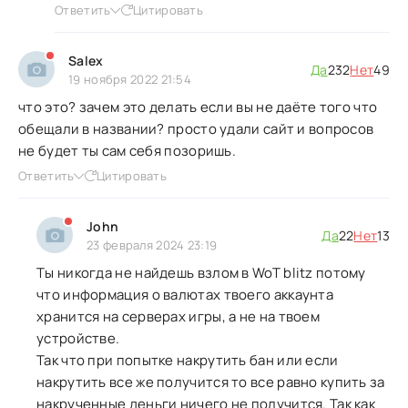
Ответить
Цитировать
Salex
Да
232
Нет
49
19 ноября 2022 21:54
что это? зачем это делать если вы не даёте того что
обещали в названии? просто удали сайт и вопросов
не будет ты сам себя позоришь.
Ответить
Цитировать
John
Да
22
Нет
13
23 февраля 2024 23:19
Ты никогда не найдешь взлом в WoT blitz потому
что информация о валютах твоего аккаунта
хранится на серверах игры, а не на твоем
устройстве.
Так что при попытке накрутить бан или если
накрутить все же получится то все равно купить за
накрученные деньги ничего не получится. Так как