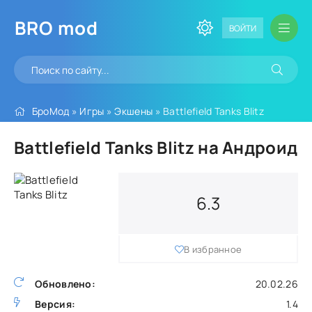
BRO
mod
ВОЙТИ
БроМод
»
Игры
»
Экшены
» Battlefield Tanks Blitz
Battlefield Tanks Blitz на Андроид
6.3
В избранное
Обновлено:
20.02.26
Версия:
1.4