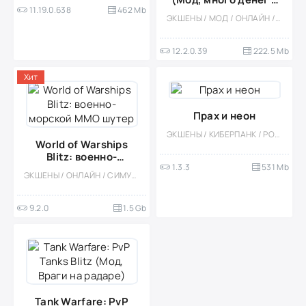
11.19.0.638
462 Mb
золота)
ЭКШЕНЫ / МОД / ОНЛАЙН / КАЗУАЛЬНЫЕ / МНОГОПОЛЬЗОВАТЕЛЬСКАЯ / СОРЕВНОВАТЕЛЬНАЯ / ШУТЕРЫ / ТАНКИ / РЕАЛИЗМ / СТИЛИЗАЦИЯ / 3D / ГОНОЧНЫЙ ШУТЕР
12.2.0.39
222.5 Mb
Хит
Прах и неон
ЭКШЕНЫ / КИБЕРПАНК / РОБОТЫ / ИЗОМЕТРИЯ / ОДНОПОЛЬЗОВАТЕЛЬСКИЕ / ОФЛАЙН / ПРИКЛЮЧЕНИЕ / 3D / ВСТРОЕННЫЙ КЕШ / БОЛЬШАЯ / ВИД СВЕРХУ
World of Warships
Blitz: военно-
1.3.3
531 Mb
морской MMO шутер
ЭКШЕНЫ / ОНЛАЙН / СИМУЛЯТОРЫ / МНОГОПОЛЬЗОВАТЕЛЬСКАЯ / СОРЕВНОВАТЕЛЬНАЯ / ШУТЕРЫ / КАЗУАЛЬНЫЕ / РЕАЛИЗМ / ОДНОПОЛЬЗОВАТЕЛЬСКИЕ / 3D / МОД
9.2.0
1.5 Gb
Tank Warfare: PvP