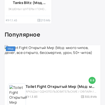
Tanks Blitz (Мод,
Враги на радаре)
ЭКШЕНЫ / ШУТЕРЫ / ГОНОЧНЫЙ ШУТЕР / ТАНКИ / КАЗУАЛЬНЫЕ / МНОГОПОЛЬЗОВАТЕЛЬСКАЯ / СОРЕВНОВАТЕЛЬНАЯ / СТИЛИЗАЦИЯ / 3D / МОД / ВОЙНА / РЕАЛИЗМ
1.1.45
215 Mb
Популярное
Мод
8.8
Toilet Fight Открытый Мир (Мод: много чипов, денег, все открыто, бессмертие, урон, 50+ читов)
АРКАДЫ / ОДНОПОЛЬЗОВАТЕЛЬСКИЕ / ОФЛАЙН / МОД / РОЛЕВЫЕ / ШУТЕРЫ / ОТКРЫТЫЙ МИР / ВСТРОЕННЫЙ КЕШ / 3D / ЭКШЕНЫ / ТУАЛЕТНЫЕ ВОЙНЫ / ДЛЯ ДЕТЕЙ
1.3.83
300,8 Mb