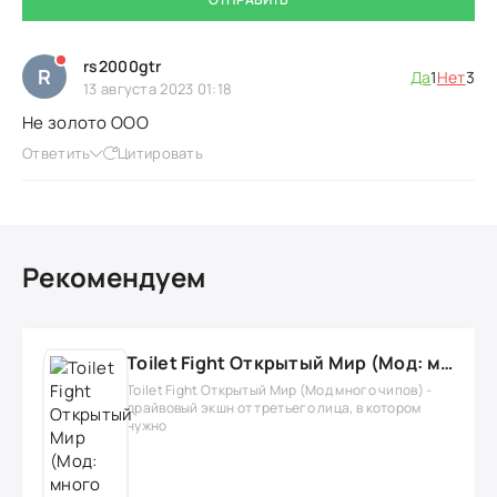
rs2000gtr
R
Да
1
Нет
3
13 августа 2023 01:18
Не золото ООО
Ответить
Цитировать
Рекомендуем
Toilet Fight Открытый Мир (Мод: много чипов, денег, все открыто, бессмертие, урон, 50+ читов)
Toilet Fight Открытый Мир (Мод много чипов) -
драйвовый экшн от третьего лица, в котором
нужно