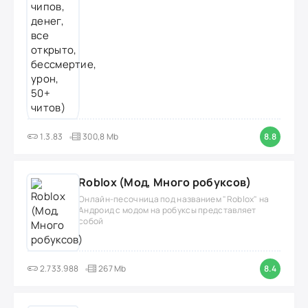
1.3.83
300,8 Mb
8.8
Roblox (Мод, Много робуксов)
Онлайн-песочница под названием "Roblox" на
Андроид с модом на робуксы представляет
собой
2.733.988
267 Mb
8.4