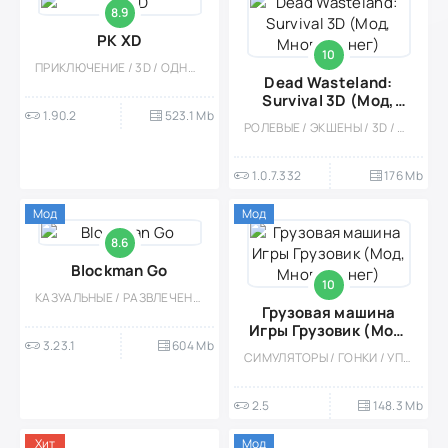
8.9
PK XD
10
ПРИКЛЮЧЕНИЕ / 3D / ОДНОПОЛЬЗОВАТЕЛЬСКИЕ / СИМУЛЯТОРЫ / КАЗУАЛЬНЫЕ / СОРЕВНОВАТЕЛЬНАЯ / МНОГОПОЛЬЗОВАТЕЛЬСКАЯ / СТИЛИЗАЦИЯ / ДЕВОЧКАМ / ДЛЯ ДЕТЕЙ
Dead Wasteland:
Survival 3D (Мод,
1.90.2
523.1 Mb
Много денег)
РОЛЕВЫЕ / ЭКШЕНЫ / 3D / АПОКАЛИПСИС / СИМУЛЯТОРЫ / ВЫЖИВАНИЕ / ИССЛЕДОВАНИЯ / ОТКРЫТЫЙ МИР / ОДНОПОЛЬЗОВАТЕЛЬСКИЕ / МОД
1.0.7.332
176 Mb
Мод
Мод
8.6
Blockman Go
10
КАЗУАЛЬНЫЕ / РАЗВЛЕЧЕНИЯ / МНОГОПОЛЬЗОВАТЕЛЬСКАЯ / СОРЕВНОВАТЕЛЬНАЯ / ОДНОПОЛЬЗОВАТЕЛЬСКИЕ / СТИЛИЗАЦИЯ / ПИКСЕЛЬНАЯ / 3D / ГОЛОВОЛОМКИ / БОЛЬШАЯ / МОД
Грузовая машина
Игры Грузовик (Мод,
3.23.1
604 Mb
Много денег)
СИМУЛЯТОРЫ / ГОНКИ / УПРАВЛЕНИЕ / КАЗУАЛЬНЫЕ / ОДНОПОЛЬЗОВАТЕЛЬСКИЕ / СТИЛИЗАЦИЯ / ОФЛАЙН / МОД / ВСТРОЕННЫЙ КЕШ / 3D / ПЕСОЧНИЦЫ / ОТКРЫТЫЙ МИР
2.5
148.3 Mb
Хит
Мод