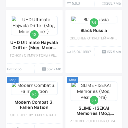
5.6.3
265.7 Mb
7.6
Black Russia
10
ЭКШЕНЫ / ОТКРЫТЫЙ МИР / ПРИКЛЮЧЕНИЕ / ОДНОПОЛЬЗОВАТЕЛЬСКИЕ / МНОГОПОЛЬЗОВАТЕЛЬСКАЯ / СОРЕВНОВАТЕЛЬНАЯ / 3D / МАЛЕНЬКАЯ / ВСТРОЕННЫЙ КЕШ / ШУТЕРЫ
UHD Ultimate Hajwala
Drifter (Мод, Много
16.94.10907
133.5 Mb
монет)
ГОНКИ / СИМУЛЯТОРЫ / РЕАЛИЗМ / ОДНОПОЛЬЗОВАТЕЛЬСКИЕ / СТИЛИЗАЦИЯ / СОРЕВНОВАТЕЛЬНАЯ / МНОГОПОЛЬЗОВАТЕЛЬСКАЯ / ЭКСТРЕМАЛЬНАЯ ЕЗДА / ФИЗИКА / 3D / ДРИФТ
1.2.63
562.7 Mb
Мод
Мод
6.3
6.7
Modern Combat 3:
Fallen Nation
SLIME - ISEKAI
Memories (Мод,
ЭКШЕНЫ / ШУТЕРЫ / ПЛАТНАЯ / КАЗУАЛЬНЫЕ / ОДНОПОЛЬЗОВАТЕЛЬСКИЕ / ОФЛАЙН / БОЛЬШАЯ / 3D / МОД
Режим бога)
РОЛЕВЫЕ / ЭКШЕНЫ / СТРАТЕГИИ / АНИМЕ / МОД / ОДНОПОЛЬЗОВАТЕЛЬСКИЕ / БОЛЬШАЯ / 3D