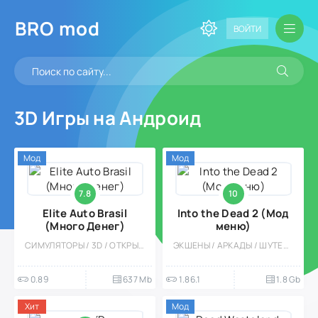
BRO
mod
ВОЙТИ
3D Игры на Андроид
Мод
Мод
7.8
10
Elite Auto Brasil
Into the Dead 2 (Мод
(Много Денег)
меню)
СИМУЛЯТОРЫ / 3D / ОТКРЫТЫЙ МИР / МОД / ОДНОПОЛЬЗОВАТЕЛЬСКИЕ / МНОГОПОЛЬЗОВАТЕЛЬСКАЯ
ЭКШЕНЫ / АРКАДЫ / ШУТЕРЫ / КАЗУАЛЬНЫЕ / ОДНОПОЛЬЗОВАТЕЛЬСКИЕ / СТИЛИЗАЦИЯ / ОФЛАЙН / ОТ ПЕРВОГО ЛИЦА / ЗОМБИ / МОД / БОССЫ / БОЛЬШАЯ / 3D
0.89
637 Mb
1.86.1
1.8 Gb
Хит
Мод