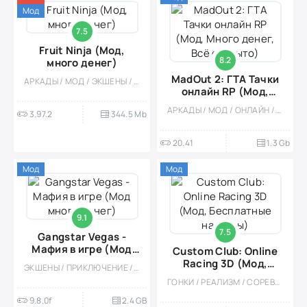
Мод
7.5
Fruit Ninja (Мод,
8.2
много денег)
MadOut 2: ГТА Тачки
АРКАДЫ / МОД / ЭКШЕНЫ / МНОГОПОЛЬЗОВАТЕЛЬСКАЯ / СОРЕВНОВАТЕЛЬНАЯ / ОДНОПОЛЬЗОВАТЕЛЬСКИЕ / ОФЛАЙН / СТИЛИЗАЦИЯ / ПО МУЛЬТФИЛЬМАМ / 3D / ОТ ПЕРВОГО ЛИЦА / ВСТРОЕННЫЙ КЕШ
онлайн RP (Мод,
Много денег, Всё
АРКАДЫ / МОД / ОНЛАЙН / СТИЛИЗАЦИЯ / ОДНОПОЛЬЗОВАТЕЛЬСКИЕ / МНОГОПОЛЬЗОВАТЕЛЬСКАЯ / ЭКШЕНЫ / ПРИКЛЮЧЕНИЕ / КАЗУАЛЬНЫЕ / СИМУЛЯТОРЫ / БОЛЬШАЯ / ВСТРОЕННЫЙ КЕШ / 3D
3.97.2
344.5 Mb
открыто)
20.41
1.3 Gb
Мод
Мод
9.1
7.5
Gangstar Vegas -
Мафия в игре (Мод
Custom Club: Online
много денег)
Racing 3D (Мод,
ЭКШЕНЫ / ПРИКЛЮЧЕНИЕ / КАЗУАЛЬНЫЕ / ОДНОПОЛЬЗОВАТЕЛЬСКИЕ / ОФЛАЙН / СТИЛИЗАЦИЯ / РОЛЕВЫЕ / МОД / 3D / ОТКРЫТЫЙ МИР / БОЛЬШАЯ / ВСТРОЕННЫЙ КЕШ
Бесплатные
ГОНКИ / РЕАЛИЗМ / СОРЕВНОВАТЕЛЬНАЯ / 3D / ВСТРОЕННЫЙ КЕШ / МОД / АРКАДЫ / ПО МУЛЬТФИЛЬМАМ
награды)
9.8.0f
2.4 GB