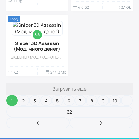
1.1.7g
4.0.52
3.1 Gb
Мод
8.6
Sniper 3D Assassin
(Мод, много денег)
ЭКШЕНЫ / МОД / ОДНОПОЛЬЗОВАТЕЛЬСКИЕ / ОФЛАЙН / 3D / СИМУЛЯТОРЫ / ОТ ПЕРВОГО ЛИЦА / ВСТРОЕННЫЙ КЕШ
7.2.1
244.3 Mb
Загрузить еще
1
2
3
4
5
6
7
8
9
10
...
62