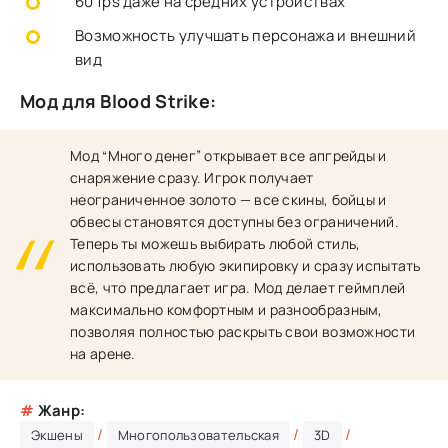
60 fps даже на средних устройствах
Возможность улучшать персонажа и внешний
вид
Мод для Blood Strike:
Мод “Много денег” открывает все апгрейды и
снаряжение сразу. Игрок получает
неограниченное золото — все скины, бойцы и
обвесы становятся доступны без ограничений.
Теперь ты можешь выбирать любой стиль,
использовать любую экипировку и сразу испытать
всё, что предлагает игра. Мод делает геймплей
максимально комфортным и разнообразным,
позволяя полностью раскрыть свои возможности
на арене.
#
Жанр:
/
/
/
Экшены
Многопользовательская
3D