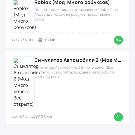
Roblox (Мод, Много робуксов)
Онлайн-песочница под названием "Roblox" на
Андроид с модом на робуксы представляет
собой
2.733.988
267 Mb
8.4
Симулятор Автомобиля 2 (Мод Много денег/Всё открыто)
Симулятор Автомобиля 2 (Много денег/Всё
открыто) - симулятор вождения автомобиля
2026! (версия
1.63.4
889.5 Mb
8.1