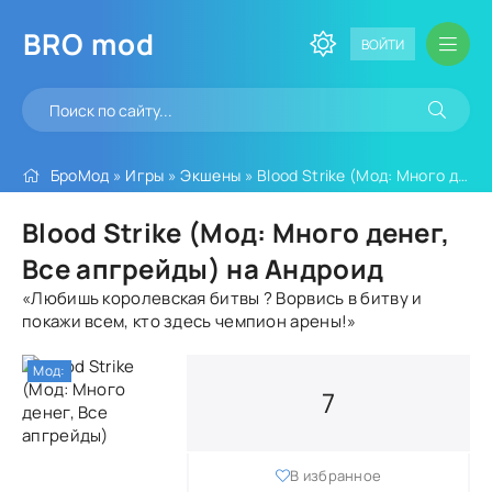
BRO
mod
ВОЙТИ
БроМод
»
Игры
»
Экшены
» Blood Strike (Мод: Много денег, Все апгрейды)
Blood Strike (Мод: Много денег,
Все апгрейды) на Андроид
«Любишь королевская битвы ? Ворвись в битву и
покажи всем, кто здесь чемпион арены!»
Мод:
7
В избранное