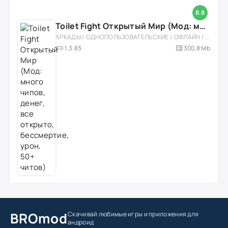
8.8
Toilet Fight Открытый Мир (Мод: много чипов, денег, все открыто, бессмертие, урон, 50+ читов)
АРКАДЫ / ОДНОПОЛЬЗОВАТЕЛЬСКИЕ / ОФЛАЙН / МОД / РОЛЕВЫЕ / ШУТЕРЫ / ОТКРЫТЫЙ МИР / ВСТРОЕННЫЙ КЕШ / 3D / ЭКШЕНЫ / ТУАЛЕТНЫЕ ВОЙНЫ / ДЛЯ ДЕТЕЙ
1.3.83
300,8 Mb
BROmod
Скачивай любимые игры
и приложения для
андроид