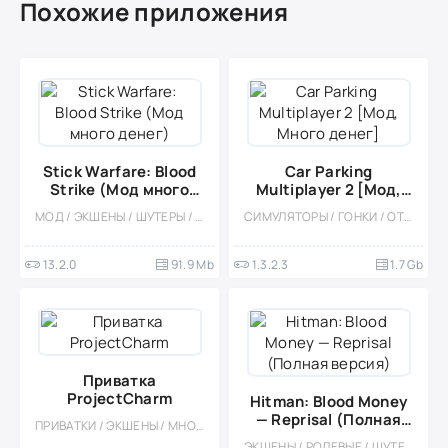
Похожие приложения
Stick Warfare: Blood
Car Parking
Strike (Мод много
Multiplayer 2 [Мод,
денег)
Много денег]
МОД / ЭКШЕНЫ / ШУТЕРЫ / КАЗУАЛЬНЫЕ / ОДНОПОЛЬЗОВАТЕЛЬСКИЕ / ОФЛАЙН / МАЛЕНЬКАЯ / ВИД СБОКУ
СИМУЛЯТОРЫ / ГОНКИ / ОТКРЫТЫЙ МИР / КАЗУАЛЬНЫЕ / СТИЛИЗАЦИЯ / 3D / ВСТРОЕННЫЙ КЕШ / БОЛЬШАЯ / МОД / ФИЗИКА
13.2.0
91.9 Mb
1.3.2.3
1.7 Gb
Приватка
ProjectCharm
Hitman: Blood Money
— Reprisal (Полная
ПРИВАТКИ / ЭКШЕНЫ / МНОГОПОЛЬЗОВАТЕЛЬСКАЯ
версия)
ЭКШЕНЫ / РОЛЕВЫЕ / ШУТЕРЫ / ПЛАТНАЯ / СТЕЛС / ТАКТИЧЕСКИЕ / 3D / МОД / ВСТРОЕННЫЙ КЕШ / ГОЛОВОЛОМКИ / БОЛЬШАЯ / ОДНОПОЛЬЗОВАТЕЛЬСКИЕ / ОФЛАЙН