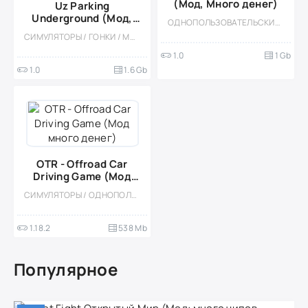
(Мод, Много денег)
Uz Parking
Underground (Мод,
ОДНОПОЛЬЗОВАТЕЛЬСКИЕ / ОФЛАЙН / БОЛЬШАЯ / 3D / ОБУЧАЮЩИЕ / МОД
Много денег)
СИМУЛЯТОРЫ / ГОНКИ / МОД / ВСТРОЕННЫЙ КЕШ / ОДНОПОЛЬЗОВАТЕЛЬСКИЕ / СТИЛИЗАЦИЯ / 3D / БОЛЬШАЯ
1.0
1 Gb
1.0
1.6 Gb
OTR - Offroad Car
Driving Game (Мод
много денег)
СИМУЛЯТОРЫ / ОДНОПОЛЬЗОВАТЕЛЬСКИЕ / СТИЛИЗАЦИЯ / ОФЛАЙН / МОД / 3D / ЭКСТРЕМАЛЬНАЯ ЕЗДА / ВСТРОЕННЫЙ КЕШ / СОРЕВНОВАТЕЛЬНАЯ / МНОГОПОЛЬЗОВАТЕЛЬСКАЯ / PVP
1.18.2
538 Mb
Популярное