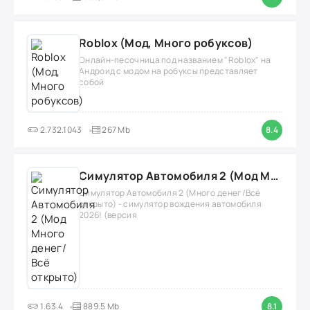
Roblox (Мод, Много робуксов)
Онлайн-песочница под названием "Roblox" на
Андроид с модом на робуксы представляет
собой
2.732.1043
267 Mb
8.4
Симулятор Автомобиля 2 (Мод Много денег/Всё открыто)
Симулятор Автомобиля 2 (Много денег/Всё
открыто) - симулятор вождения автомобиля
2026! (версия
1.63.4
889.5 Mb
8.1