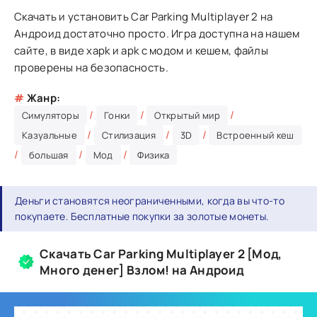
Скачать и установить Car Parking Multiplayer 2 на
Андроид достаточно просто. Игра доступна на нашем
сайте, в виде xapk и apk с модом и кешем, файлы
проверены на безопасность.
#
Жанр:
/
/
/
Симуляторы
Гонки
Открытый мир
/
/
/
Казуальные
Стилизация
3D
Встроенный кеш
/
/
/
большая
Мод
Физика
Деньги становятся неограниченными, когда вы что-то
покупаете. Бесплатные покупки за золотые монеты.
Скачать Car Parking Multiplayer 2 [Мод,
Много денег] Взлом! на Андроид