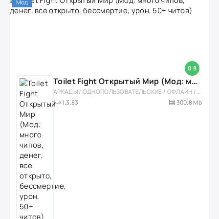
Мод
8.8
Toilet Fight Открытый Мир (Мод: много чипов, денег, все открыто, бессмертие, урон, 50+ читов)
АРКАДЫ / ОДНОПОЛЬЗОВАТЕЛЬСКИЕ / ОФЛАЙН / МОД / РОЛЕВЫЕ / ШУТЕРЫ / ОТКРЫТЫЙ МИР / ВСТРОЕННЫЙ КЕШ / 3D / ЭКШЕНЫ / ТУАЛЕТНЫЕ ВОЙНЫ / ДЛЯ ДЕТЕЙ
1.3.83
300,8 Mb