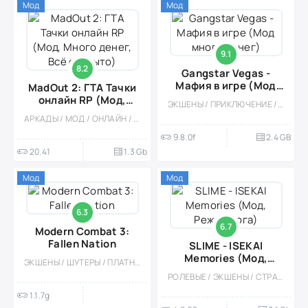
Мод
Мод
9.1
8.2
Gangstar Vegas -
Мафия в игре (Мод
MadOut 2: ГТА Тачки
много денег)
онлайн RP (Мод,
ЭКШЕНЫ / ПРИКЛЮЧЕНИЕ / КАЗУАЛЬНЫЕ / ОДНОПОЛЬЗОВАТЕЛЬСКИЕ / ОФЛАЙН / СТИЛИЗАЦИЯ / РОЛЕВЫЕ / МОД / 3D / ОТКРЫТЫЙ МИР / БОЛЬШАЯ / ВСТРОЕННЫЙ КЕШ
Много денег, Всё
АРКАДЫ / МОД / ОНЛАЙН / СТИЛИЗАЦИЯ / ОДНОПОЛЬЗОВАТЕЛЬСКИЕ / МНОГОПОЛЬЗОВАТЕЛЬСКАЯ / ЭКШЕНЫ / ПРИКЛЮЧЕНИЕ / КАЗУАЛЬНЫЕ / СИМУЛЯТОРЫ / БОЛЬШАЯ / ВСТРОЕННЫЙ КЕШ / 3D
открыто)
9.8.0f
2.4 GB
20.41
1.3 Gb
Мод
Мод
6.3
6.7
Modern Combat 3:
Fallen Nation
SLIME - ISEKAI
Memories (Мод,
ЭКШЕНЫ / ШУТЕРЫ / ПЛАТНАЯ / КАЗУАЛЬНЫЕ / ОДНОПОЛЬЗОВАТЕЛЬСКИЕ / ОФЛАЙН / БОЛЬШАЯ / 3D / МОД
Режим бога)
РОЛЕВЫЕ / ЭКШЕНЫ / СТРАТЕГИИ / АНИМЕ / МОД / ОДНОПОЛЬЗОВАТЕЛЬСКИЕ / БОЛЬШАЯ / 3D
1.1.7g