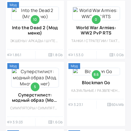
Мод
10
0
Into the Dead 2 (Мод
World War Armies:
меню)
WW2 PvP RTS
ЭКШЕНЫ / АРКАДЫ / ШУТЕРЫ / КАЗУАЛЬНЫЕ / ОДНОПОЛЬЗОВАТЕЛЬСКИЕ / СТИЛИЗАЦИЯ / ОФЛАЙН / ОТ ПЕРВОГО ЛИЦА / ЗОМБИ / МОД / БОССЫ / БОЛЬШАЯ / 3D
ТАНКИ / СТРАТЕГИИ / ТАКТИЧЕСКИЕ / МНОГОПОЛЬЗОВАТЕЛЬСКАЯ / СОРЕВНОВАТЕЛЬНАЯ / СТИЛИЗАЦИЯ / РЕАЛИЗМ / ЭКШЕНЫ / ВТОРАЯ МИРОВАЯ / RTS / БОЛЬШАЯ / PVP
1.86.1
1.8 Gb
1.53.0
1.0 Gb
Мод
Мод
8.6
Blockman Go
5
КАЗУАЛЬНЫЕ / РАЗВЛЕЧЕНИЯ / МНОГОПОЛЬЗОВАТЕЛЬСКАЯ / СОРЕВНОВАТЕЛЬНАЯ / ОДНОПОЛЬЗОВАТЕЛЬСКИЕ / СТИЛИЗАЦИЯ / ПИКСЕЛЬНАЯ / 3D / ГОЛОВОЛОМКИ / БОЛЬШАЯ / МОД
Суперстилист:
модный образ (Мод,
3.23.1
604 Mb
Много денег)
СИМУЛЯТОРЫ / СИМУЛЯТОРЫ ЖИЗНИ / КАЗУАЛЬНЫЕ / ОДНОПОЛЬЗОВАТЕЛЬСКИЕ / СТИЛИЗАЦИЯ / ОФЛАЙН / МОД / ВСТРОЕННЫЙ КЕШ / ДЛЯ ДЕТЕЙ / ДЕВОЧКАМ / БОЛЬШАЯ
3.9.03
1.6 Gb