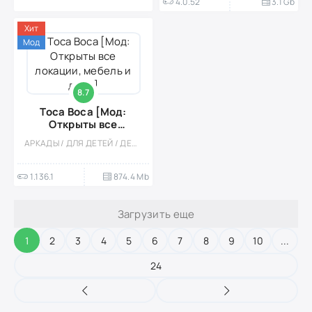
4.0.52
3.1 Gb
Хит
Мод
8.7
Toca Boca [Мод:
Открыты все
локации, мебель и
АРКАДЫ / ДЛЯ ДЕТЕЙ / ДЕВОЧКАМ / ОФЛАЙН / СТИЛИЗАЦИЯ / ОДНОПОЛЬЗОВАТЕЛЬСКИЕ / СИМУЛЯТОРЫ / СИМУЛЯТОРЫ ЖИЗНИ / ОБУЧАЮЩИЕ / РАЗВИВАЮЩИЕ / БОЛЬШАЯ / МОД / ВСТРОЕННЫЙ КЕШ
дома]
1.136.1
874.4 Mb
Загрузить еще
1
2
3
4
5
6
7
8
9
10
...
24