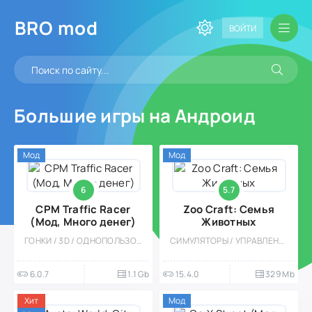
BRO
mod
ВОЙТИ
Большие игры на Андроид
Мод
Мод
6
5.7
CPM Traffic Racer
Zoo Craft: Семья
(Мод, Много денег)
Животных
ГОНКИ / 3D / ОДНОПОЛЬЗОВАТЕЛЬСКИЕ / МОД / ВСТРОЕННЫЙ КЕШ / ОФЛАЙН / БОЛЬШАЯ
СИМУЛЯТОРЫ / УПРАВЛЕНИЕ / ОДНОПОЛЬЗОВАТЕЛЬСКИЕ / СТИЛИЗАЦИЯ / ОФЛАЙН / МОД / БОЛЬШАЯ / ДЛЯ ВСЕЙ СЕМЬИ
6.0.7
1.1 Gb
15.4.0
329 Mb
Хит
Мод