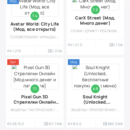
Мод
7.2
7.4
CarX Street (Мод,
Много денег)
Avatar World: City Life
(Мод, все открыто)
ГОНКИ / ДРИФТ / РЕАЛИЗМ / КАЗУАЛЬНЫЕ / СТИЛИЗАЦИЯ / ОДНОПОЛЬЗОВАТЕЛЬСКИЕ / ОФЛАЙН / МОД / БОЛЬШАЯ / ОТКРЫТЫЙ МИР / 3D / ВСТРОЕННЫЙ КЕШ / АРКАДЫ
ГОЛОВОЛОМКИ / АРКАДЫ / ДЛЯ ДЕТЕЙ / ДЕВОЧКАМ / РОЛЕВЫЕ / ОДНОПОЛЬЗОВАТЕЛЬСКИЕ / СИМУЛЯТОРЫ / СИМУЛЯТОРЫ ЖИЗНИ / СТИЛИЗАЦИЯ / ОФЛАЙН / МОД / ВСТРОЕННЫЙ КЕШ / БОЛЬШАЯ
1.21.0
1.1 Gb
1.219
1.2 Gb
Хит
Мод
7.1
4.9
Pixel Gun 3D
Soul Knight
Стрелялки Онлайн
(Unlocked,
[Мод много денег и
бесплатные покупки,
ЭКШЕНЫ / ТАКТИЧЕСКИЕ / ОНЛАЙН / ШУТЕРЫ / ВСТРОЕННЫЙ КЕШ / БОЛЬШАЯ / СТИЛИЗАЦИЯ / СОРЕВНОВАТЕЛЬНАЯ / МНОГОПОЛЬЗОВАТЕЛЬСКАЯ / ПИКСЕЛЬНАЯ
ЭКШЕНЫ / ПРИКЛЮЧЕНИЕ / ОТКРЫТЫЙ МИР / ОДНОПОЛЬЗОВАТЕЛЬСКИЕ / ОДНА ЖИЗНЬ / ИНДИ / ВИД СВЕРХУ / СЛОЖНАЯ / АТМОСФЕРНАЯ / ИССЛЕДОВАНИЯ / РОЛЕВЫЕ / РОГАЛИК / КАЗУАЛЬНЫЕ / ОФЛАЙН / СТИЛИЗАЦИЯ / ПИКСЕЛЬНАЯ / ГЕРОИЧЕСКИЕ ШУТЕРЫ / МОД / ВСТРОЕННЫЙ КЕШ / БОЛЬШАЯ
патронов]
мод меню)
26.10.2
611.7 Mb
8.5.0
682.3 Mb