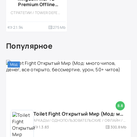
Premium Offline
(МОД, Большой урон,
СТРАТЕГИИ / TOWER DEFENCE / КАЗУАЛЬНЫЕ / ОДНОПОЛЬЗОВАТЕЛЬСКИЕ / СТИЛИЗАЦИЯ / ОФЛАЙН / МОД / ВСТРОЕННЫЙ КЕШ / АНИМЕ
режим бога)
2.1.94
275 Mb
Популярное
Мод
8.8
Toilet Fight Открытый Мир (Мод: много чипов, денег, все открыто, бессмертие, урон, 50+ читов)
АРКАДЫ / ОДНОПОЛЬЗОВАТЕЛЬСКИЕ / ОФЛАЙН / МОД / РОЛЕВЫЕ / ШУТЕРЫ / ОТКРЫТЫЙ МИР / ВСТРОЕННЫЙ КЕШ / 3D / ЭКШЕНЫ / ТУАЛЕТНЫЕ ВОЙНЫ / ДЛЯ ДЕТЕЙ
1.3.83
300,8 Mb