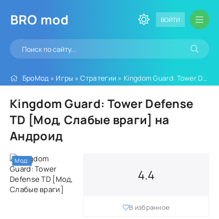
BRO
mod
ВОЙТИ
БроМод
»
Игры
»
Стратегии
» Kingdom Guard: Tower Defense TD [Мод, Слабые враги]
Kingdom Guard: Tower Defense
TD [Мод, Слабые враги] на
Андроид
Мод:
4.4
В избранное