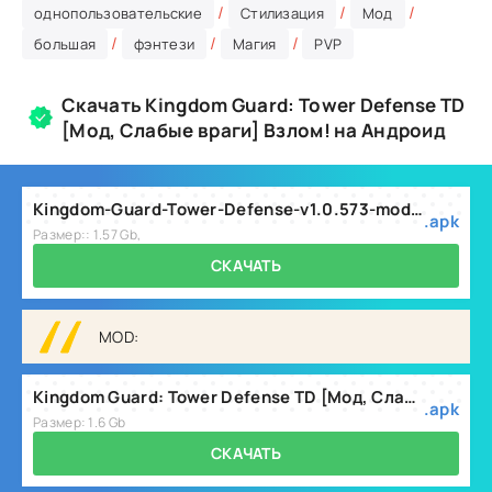
/
/
/
однопользовательские
Стилизация
Мод
/
/
/
большая
фэнтези
Магия
PVP
Скачать Kingdom Guard: Tower Defense TD
[Мод, Слабые враги] Взлом! на Андроид
Kingdom-Guard-Tower-Defense-v1.0.573-mod.apk
.apk
Размер:: 1.57 Gb,
СКАЧАТЬ
MOD:
Kingdom Guard: Tower Defense TD [Мод, Слабые враги] v1.0.585
.apk
Размер: 1.6 Gb
СКАЧАТЬ