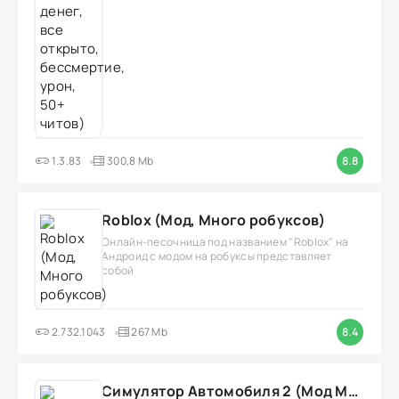
1.3.83
300,8 Mb
8.8
Roblox (Мод, Много робуксов)
Онлайн-песочница под названием "Roblox" на
Андроид с модом на робуксы представляет
собой
2.732.1043
267 Mb
8.4
Симулятор Автомобиля 2 (Мод Много денег/Всё открыто)