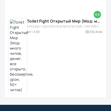
8.8
Toilet Fight Открытый Мир (Мод: много чипов, денег, все открыто, бессмертие, урон, 50+ читов)
АРКАДЫ / ОДНОПОЛЬЗОВАТЕЛЬСКИЕ / ОФЛАЙН / МОД / РОЛЕВЫЕ / ШУТЕРЫ / ОТКРЫТЫЙ МИР / ВСТРОЕННЫЙ КЕШ / 3D / ЭКШЕНЫ / ТУАЛЕТНЫЕ ВОЙНЫ / ДЛЯ ДЕТЕЙ
1.3.83
300,8 Mb