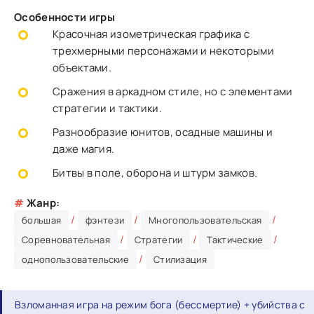
Особенности игры
Красочная изометрическая графика с
трехмерными персонажами и некоторыми
объектами.
Сражения в аркадном стиле, но с элементами
стратегии и тактики.
Разнообразие юнитов, осадные машины и
даже магия.
Битвы в поле, оборона и штурм замков.
#
Жанр:
/
/
/
большая
фэнтези
Многопользовательская
/
/
/
Соревновательная
Стратегии
Тактические
/
однопользовательские
Стилизация
Взломанная игра на режим бога (бессмертие) + убийства с