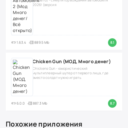
открыто) - симулятор вождения автомобиля
2026! (версия
1.63.4
889.5 Mb
8.1
Chicken Gun (МОД, Много денег)
Chickens Gun - юмористический
мультиплеерный шутер от первого лица, где
вместо солдат нужно играть
6.0.0
887.3 Mb
8.7
Похожие приложения