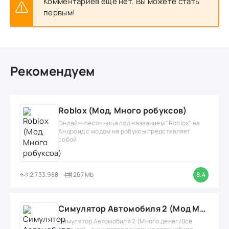
Комментариев еще нет. Вы можете стать
первым!
Рекомендуем
Roblox (Мод, Много робуксов)
Онлайн-песочница под названием "Roblox" на
Андроид с модом на робуксы представляет
собой
2.733.988
267 Mb
8.4
Симулятор Автомобиля 2 (Мод Много денег/Всё открыто)
Симулятор Автомобиля 2 (Много денег/Всё