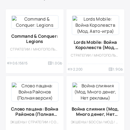
Command & Conquer:
Legions
Lords Mobile: Война
Королевств (Мод,
СТРАТЕГИИ / МНОГОПОЛЬЗОВАТЕЛЬСКАЯ / СОРЕВНОВАТЕЛЬНАЯ / ОДНОПОЛЬЗОВАТЕЛЬСКИЕ / ВИД СВЕРХУ / RTS / БОЛЬШАЯ
Авто-игра)
СТРАТЕГИИ / МНОГОПОЛЬЗОВАТЕЛЬСКАЯ / СОРЕВНОВАТЕЛЬНАЯ / СТИЛИЗАЦИЯ / ОДНОПОЛЬЗОВАТЕЛЬСКИЕ / МОД / ВСТРОЕННЫЙ КЕШ / ФЭНТЕЗИ / RTS
0.6.15615
1.0 Gb
2.200
1.9 Gb
Слово пацана: Война
Война слияния (Мод,
Районов (Полная
Много денег, Нет
версия)
рекламы)
ЭКШЕНЫ / СТРАТЕГИИ / СОРЕВНОВАТЕЛЬНАЯ / СТИЛИЗАЦИЯ / ОДНОПОЛЬЗОВАТЕЛЬСКИЕ / ОФЛАЙН
ЭКШЕНЫ / БОССЫ / МОД / АРКАДЫ / ВЕСЁЛАЯ / ОФЛАЙН / ВСТРОЕННЫЙ КЕШ / ТАКТИЧЕСКИЕ / ТУАЛЕТНЫЕ ВОЙНЫ / МАЛЕНЬКАЯ