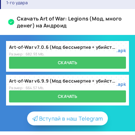
1-го удара
Скачать Art of War: Legions (Мод, много
денег) на Андроид
Art-of-War v7.0.6 (Мод бессмертие + убийство с 1-го удара).apk
.apk
Размер:: 682.93 Mb,
СКАЧАТЬ
Art-of-War v6.9.9 (Мод бессмертие + убийство с 1-го удара).apk
.apk
Размер:: 664.57 Mb,
СКАЧАТЬ
Вступай в наш Telegram