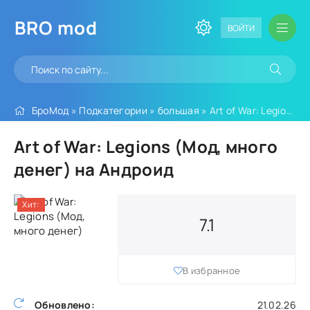
BRO
mod
ВОЙТИ
БроМод
»
Подкатегории
»
большая
» Art of War: Legions (Мод, много денег)
Art of War: Legions (Мод, много
денег) на Андроид
Хит:
7.1
В избранное
Обновлено:
21.02.26