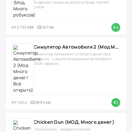
Андроид с модом на робуксы представляет
собой
2.733.988
267 Mb
8.4
Симулятор Автомобиля 2 (Мод Много денег/Всё открыто)
Симулятор Автомобиля 2 (Много денег/Всё
открыто) - симулятор вождения автомобиля
2026! (версия
1.63.4
889.5 Mb
8.1
Chicken Gun (МОД, Много денег)
Chickens Gun - юмористический