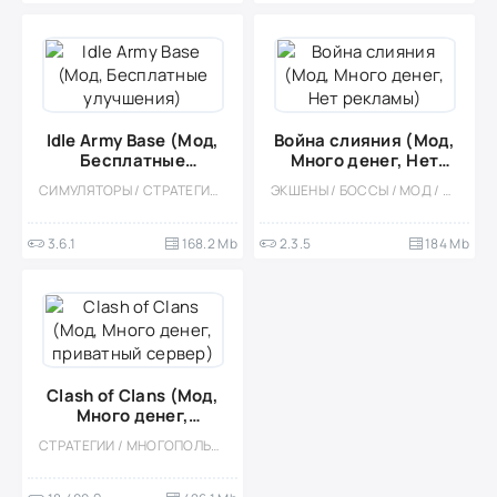
Idle Army Base (Мод,
Война слияния (Мод,
Бесплатные
Много денег, Нет
улучшения)
рекламы)
СИМУЛЯТОРЫ / СТРАТЕГИИ / УПРАВЛЕНИЕ / ЭКОНОМИЧЕСКАЯ СТРАТЕГИЯ / ОДНОПОЛЬЗОВАТЕЛЬСКИЕ / СТИЛИЗАЦИЯ / ОФЛАЙН / МОД / ВСТРОЕННЫЙ КЕШ / ВИД СВЕРХУ
ЭКШЕНЫ / БОССЫ / МОД / АРКАДЫ / ВЕСЁЛАЯ / ОФЛАЙН / ВСТРОЕННЫЙ КЕШ / ТАКТИЧЕСКИЕ / ТУАЛЕТНЫЕ ВОЙНЫ / МАЛЕНЬКАЯ
3.6.1
168.2 Mb
2.3.5
184 Mb
Clash of Clans (Мод,
Много денег,
приватный сервер)
СТРАТЕГИИ / МНОГОПОЛЬЗОВАТЕЛЬСКАЯ / ОНЛАЙН / СОРЕВНОВАТЕЛЬНАЯ / БЕЗ КЕША / ВСТРОЕННЫЙ КЕШ / ОДНОПОЛЬЗОВАТЕЛЬСКИЕ / СТИЛИЗАЦИЯ / ФЭНТЕЗИ