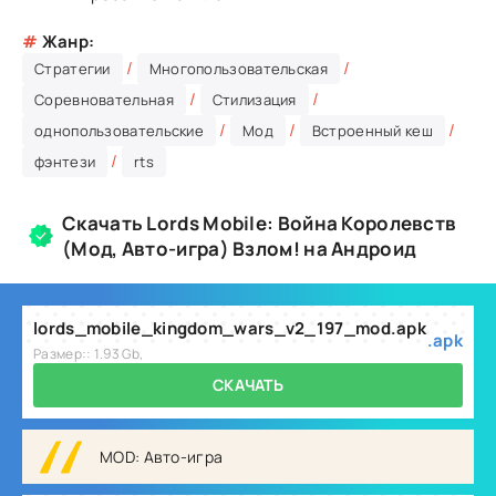
#
Жанр:
/
/
Стратегии
Многопользовательская
/
/
Соревновательная
Стилизация
/
/
/
однопользовательские
Мод
Встроенный кеш
/
фэнтези
rts
Скачать Lords Mobile: Война Королевств
(Мод, Авто-игра) Взлом! на Андроид
lords_mobile_kingdom_wars_v2_197_mod.apk
.apk
Размер:: 1.93 Gb,
СКАЧАТЬ
MOD: Авто-игра