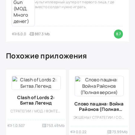
мультиплеерный шутер от первого лица, где
вместо солдат нужно играть
6.0.0
887.3 Mb
8.7
Похожие приложения
Clash of Lords 2:
Битва Легенд
Слово пацана: Война
Районов (Полная
СТРАТЕГИИ / МОД / ФЭНТЕЗИ / МНОГОПОЛЬЗОВАТЕЛЬСКАЯ / СОРЕВНОВАТЕЛЬНАЯ
версия)
ЭКШЕНЫ / СТРАТЕГИИ / СОРЕВНОВАТЕЛЬНАЯ / СТИЛИЗАЦИЯ / ОДНОПОЛЬЗОВАТЕЛЬСКИЕ / ОФЛАЙН
1.0.507
753.49 Mb
0.0.22
73.99 Mb