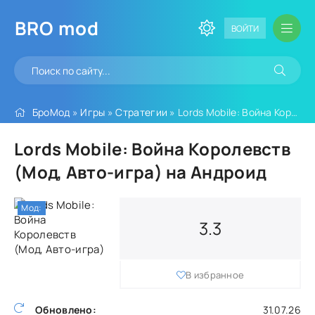
BRO
mod
ВОЙТИ
БроМод
»
Игры
»
Стратегии
» Lords Mobile: Война Королевств (Мод, Авто-игра)
Lords Mobile: Война Королевств
(Мод, Авто-игра) на Андроид
Мод:
3.3
В избранное
Обновлено:
31.07.26