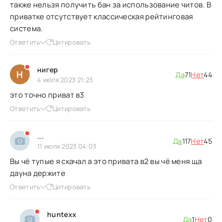
также нельзя получить бан за использование читов. В
приватке отсутствует классическая рейтинговая
система.
Ответить
Цитировать
нигер
Н
Да
71
Нет
44
4 июля 2023 21:23
это точно приват в3
Ответить
Цитировать
...
Да
117
Нет
45
11 июля 2023 04:03
Вы чё тупые я скачал а это привата в2 вы чё меня ща
дауна держите
Ответить
Цитировать
huntexx
Да
1
Нет
0