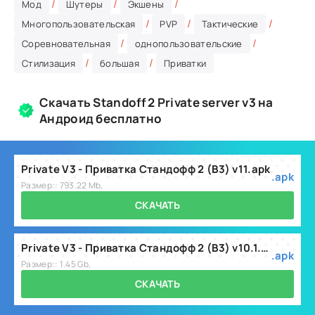
/
/
/
Мод
Шутеры
Экшены
/
/
/
Многопользовательская
PVP
Тактические
/
/
Соревновательная
однопользовательские
/
/
Стилизация
большая
Приватки
Скачать Standoff 2 Private server v3 на
Андроид бесплатно
Private V3 - Приватка Стандофф 2 (В3) v11.apk
.apk
Размер:: 793.22 Mb,
СКАЧАТЬ
Private V3 - Приватка Стандофф 2 (В3) v10.1.apk
.apk
Размер:: 1.45 Gb,
СКАЧАТЬ