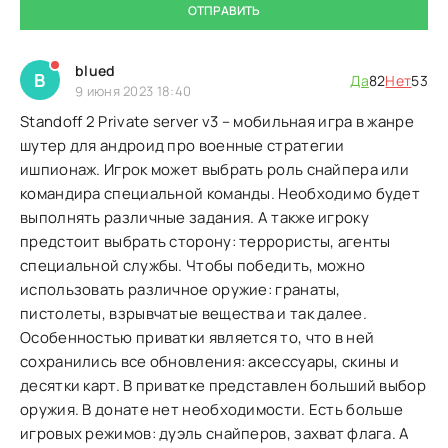
ОТПРАВИТЬ
blued
B
Да
82
Нет
53
9 июня 2023 18:40
Standoff 2 Private server v3 – мобильная игра в жанре
шутер для андроид про военные стратегии
ишпионаж. Игрок может выбрать роль снайпера или
командира специальной команды. Необходимо будет
выполнять различные задания. А также игроку
предстоит выбрать сторону: террористы, агенты
специальной службы. Чтобы победить, можно
использовать различное оружие: гранаты,
пистолеты, взрывчатые вещества и так далее.
Особенностью приватки является то, что в ней
сохранились все обновления: аксессуары, скины и
десятки карт. В приватке представлен больший выбор
оружия. В донате нет необходимости. Есть больше
игровых режимов: дуэль снайперов, захват флага. А