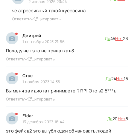
2 января 2026 23:44
че агрессивный такой хуесосина
Ответить
Цитировать
Дмитрий
Да
45
Нет
23
1 сентября 2023 21:56
Походу нет это не приватка в3
Ответить
Цитировать
Стас
Да
24
Нет
15
1 ноября 2023 14:35
Вы меня за идиота принимаете!?!??! Это в2 б***ь
Ответить
Цитировать
Eldar
Да
20
Нет
8
13 декабря 2023 16:44
это фейк в2 это вы ублюдки обмановать людей