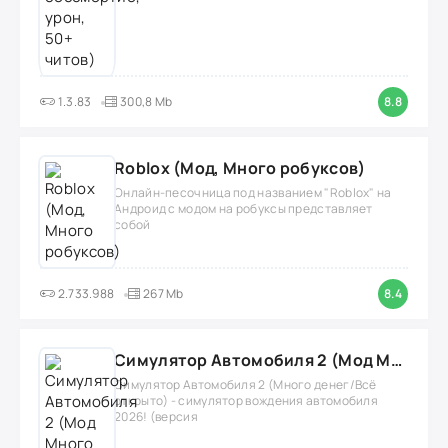
1.3.83
300,8 Mb
8.8
Roblox (Мод, Много робуксов)
Онлайн-песочница под названием "Roblox" на
Андроид с модом на робуксы представляет
собой
2.733.988
267 Mb
8.4
Симулятор Автомобиля 2 (Мод Много денег/Всё открыто)
Симулятор Автомобиля 2 (Много денег/Всё
открыто) - симулятор вождения автомобиля
2026! (версия