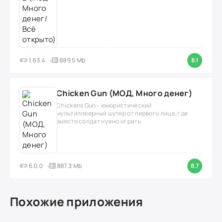
1.63.4
889.5 Mb
8.1
Chicken Gun (МОД, Много денег)
Chickens Gun - юмористический
мультиплеерный шутер от первого лица, где
вместо солдат нужно играть
6.0.0
887.3 Mb
8.7
Похожие приложения