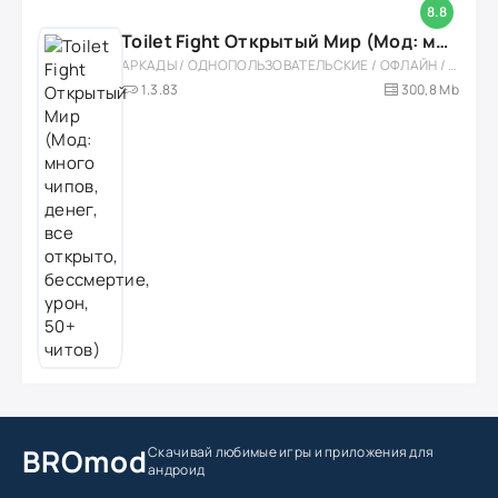
8.8
Toilet Fight Открытый Мир (Мод: много чипов, денег, все открыто, бессмертие, урон, 50+ читов)
АРКАДЫ / ОДНОПОЛЬЗОВАТЕЛЬСКИЕ / ОФЛАЙН / МОД / РОЛЕВЫЕ / ШУТЕРЫ / ОТКРЫТЫЙ МИР / ВСТРОЕННЫЙ КЕШ / 3D / ЭКШЕНЫ / ТУАЛЕТНЫЕ ВОЙНЫ / ДЛЯ ДЕТЕЙ
1.3.83
300,8 Mb
BROmod
Скачивай любимые игры
и приложения для
андроид