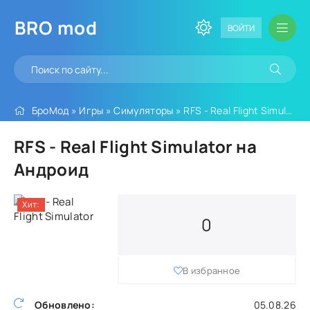
BRO
mod
ВОЙТИ
БроМод
»
Игры
»
Симуляторы
» RFS - Real Flight Simulator
RFS - Real Flight Simulator на
Андроид
Хит:
0
В избранное
Обновлено:
05.08.26