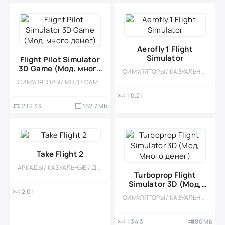
Aerofly 1 Flight
Simulator
Flight Pilot Simulator
3D Game (Мод, много
СИМУЛЯТОРЫ / КАЗУАЛЬНЫЕ / ОДНОПОЛЬЗОВАТЕЛЬСКИЕ / РЕАЛИЗМ / ОФЛАЙН / МОД / БОЛЬШАЯ / 3D
денег)
СИМУЛЯТОРЫ / МОД / САМОЛЁТЫ / ОДНОПОЛЬЗОВАТЕЛЬСКИЕ / ОФЛАЙН / ОТКРЫТЫЙ МИР / РЕАЛИЗМ / ФИЗИКА / 3D / ВСТРОЕННЫЙ КЕШ
1.0.21
2.12.33
162.7 Mb
Take Flight 2
АРКАДЫ / КАЗУАЛЬНЫЕ / ДЛЯ ДЕТЕЙ / ВИД СБОКУ / ПО МУЛЬТФИЛЬМАМ / РЕТРО / САМОЛЁТЫ / БОССЫ / МОД
Turboprop Flight
Simulator 3D (Мод,
2.01
Много денег)
СИМУЛЯТОРЫ / КАЗУАЛЬНЫЕ / ОДНОПОЛЬЗОВАТЕЛЬСКИЕ / СТИЛИЗАЦИЯ / ОФЛАЙН / 3D / МОД / ОТКРЫТЫЙ МИР / МАЛЕНЬКАЯ
1.34.3
80 Mb