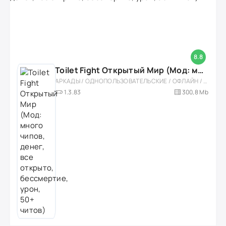
8.8
Toilet Fight Открытый Мир (Мод: много чипов, денег, все открыто, бессмертие, урон, 50+ читов)
АРКАДЫ / ОДНОПОЛЬЗОВАТЕЛЬСКИЕ / ОФЛАЙН / МОД / РОЛЕВЫЕ / ШУТЕРЫ / ОТКРЫТЫЙ МИР / ВСТРОЕННЫЙ КЕШ / 3D / ЭКШЕНЫ / ТУАЛЕТНЫЕ ВОЙНЫ / ДЛЯ ДЕТЕЙ
1.3.83
300,8 Mb