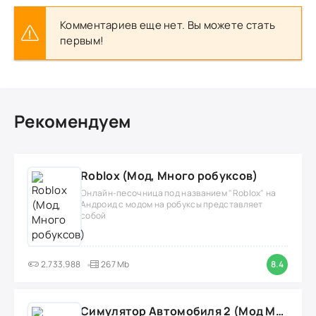
Комментариев еще нет. Вы можете стать
первым!
Рекомендуем
Roblox (Мод, Много робуксов)
Онлайн-песочница под названием "Roblox" на
Андроид с модом на робуксы представляет
собой
2.733.988
267 Mb
8.4
Симулятор Автомобиля 2 (Мод Много денег/Всё открыто)