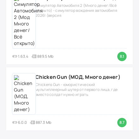
Симулятор Автомобиля 2 (Много денег/Всё
открыто) - симулятор вождения автомобиля
2026! (версия
1.63.4
889.5 Mb
8.1
Chicken Gun (МОД, Много денег)
Chickens Gun - юмористический
мультиплеерный шутер от первого лица, где
вместо солдат нужно играть
6.0.0
887.3 Mb
8.7