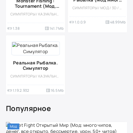
Monster Fishing :
золота)
Tournament (Мод,
СИМУЛЯТОРЫ / МОД / 3D / ОДНОПОЛЬЗОВАТЕЛЬСКИЕ / ОФЛАЙН / РЫБАЛКА
Бесплатные покупки)
СИМУЛЯТОРЫ / КАЗУАЛЬНЫЕ / МНОГОПОЛЬЗОВАТЕЛЬСКАЯ / СОРЕВНОВАТЕЛЬНАЯ / ОДНОПОЛЬЗОВАТЕЛЬСКИЕ / РЕАЛИЗМ / ОФЛАЙН / МОД / ВСТРОЕННЫЙ КЕШ / ОТ ПЕРВОГО ЛИЦА / РЫБАЛКА
1.0.0.9
48.99 Mb
1.38
141.7 Mb
Реальная Рыбалка.
Симулятор
СИМУЛЯТОРЫ / КАЗУАЛЬНЫЕ / ОДНОПОЛЬЗОВАТЕЛЬСКИЕ / ОФЛАЙН / ФИЗИКА / РЕАЛИЗМ / РЫБАЛКА / МОД
1.19.2.932
16.5 Mb
Популярное
Мод