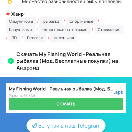
Множество разновидностей рыбы для ловли.
#
Жанр:
/
/
/
Симуляторы
рыбалка
Спортивные
/
/
Казуальные
однопользовательские
Стилизация
/
/
/
3D
Реализм
маленькая
Скачать My Fishing World - Реальная
рыбалка (Мод, Бесплатные покупки) на
Андроид
My Fishing World - Реальная рыбалка (Мод, Бесплатные покупки) v1.16.28
.apk
Размер: 91.8 Mb
СКАЧАТЬ
Вступай в наш Telegram