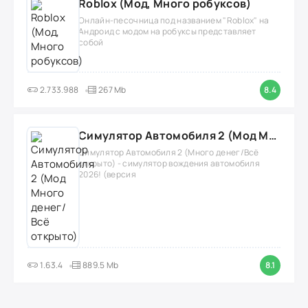
Roblox (Мод, Много робуксов)
Онлайн-песочница под названием "Roblox" на
Андроид с модом на робуксы представляет
собой
2.733.988
267 Mb
8.4
Симулятор Автомобиля 2 (Мод Много денег/Всё открыто)
Симулятор Автомобиля 2 (Много денег/Всё
открыто) - симулятор вождения автомобиля
2026! (версия
1.63.4
889.5 Mb
8.1