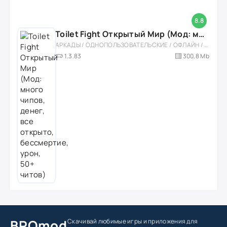
8.8
Toilet Fight Открытый Мир (Мод: много чипов, денег, все открыто, бессмертие, урон, 50+ читов)
АРКАДЫ / ОДНОПОЛЬЗОВАТЕЛЬСКИЕ / ОФЛАЙН / МОД / РОЛЕВЫЕ / ШУТЕРЫ / ОТКРЫТЫЙ МИР / ВСТРОЕННЫЙ КЕШ / 3D / ЭКШЕНЫ / ТУАЛЕТНЫЕ ВОЙНЫ / ДЛЯ ДЕТЕЙ
1.3.83
300,8 Mb
BROmod
Скачивай любимые игры
и приложения для