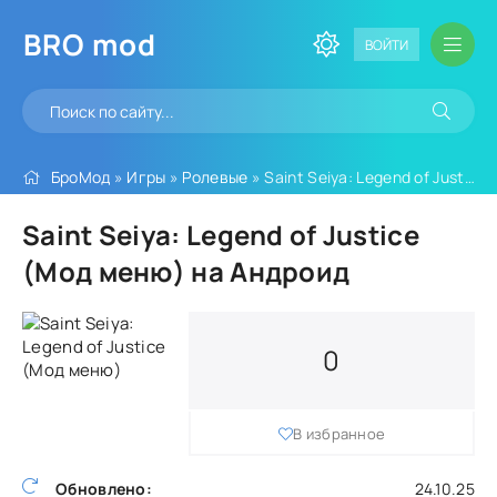
BRO
mod
ВОЙТИ
БроМод
»
Игры
»
Ролевые
» Saint Seiya: Legend of Justice (Мод меню)
Saint Seiya: Legend of Justice
(Мод меню) на Андроид
0
В избранное
Обновлено:
24.10.25