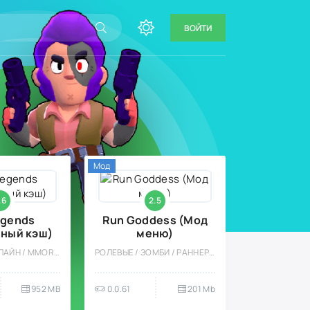
ВОЙТИ
Мод
.6
2.5
egends
Run Goddess (Мод
ный кэш)
меню)
РОЛЕВЫЕ / ОНЛАЙН / MMORPG / АНИМЕ / МНОГОПОЛЬЗОВАТЕЛЬСКАЯ / СОРЕВНОВАТЕЛЬНАЯ / PVP / ЭКШЕНЫ / БОЛЬШАЯ / ВСТРОЕННЫЙ КЕШ
РОЛЕВЫЕ / ЗОМБИ / РАННЕРЫ / ЭКШЕНЫ / ОДНОПОЛЬЗОВАТЕЛЬСКИЕ / МОД / ОФЛАЙН / СТРАТЕГИИ / АНИМЕ
952 MB
0.0.61
201 Mb