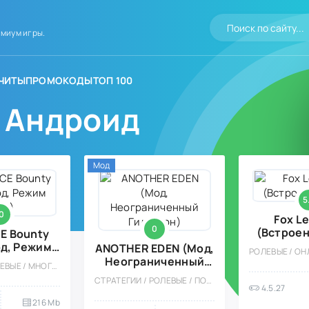
миум игры.
ЧИТЫ
ПРОМОКОДЫ
ТОП 100
а Андроид
Мод
5
0
Fox L
0
(Встроен
E Bounty
д, Режим
ANOTHER EDEN (Мод,
га)
Неограниченный
ЭКШЕНЫ / РОЛЕВЫЕ / МНОГОПОЛЬЗОВАТЕЛЬСКАЯ / СОРЕВНОВАТЕЛЬНАЯ / АНИМЕ / СТИЛИЗАЦИЯ / МОД / ТАКТИЧЕСКИЕ / СТРАТЕГИИ / ДРАКИ
Гил/Урон)
СТРАТЕГИИ / РОЛЕВЫЕ / ПОШАГОВЫЕ / КАЗУАЛЬНЫЕ / АНИМЕ / СТИЛИЗАЦИЯ / ВСТРОЕННЫЙ КЕШ / МОД / ПРИКЛЮЧЕНИЕ
4.5.27
216 Mb