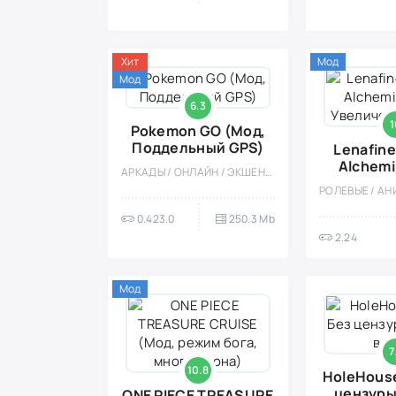
Хит
Мод
Мод
6.3
1
Pokemon GO (Мод,
Поддельный GPS)
Lenafine
Alchemi
АРКАДЫ / ОНЛАЙН / ЭКШЕНЫ / ПРИКЛЮЧЕНИЕ / МНОГОПОЛЬЗОВАТЕЛЬСКАЯ / СОРЕВНОВАТЕЛЬНАЯ / АНИМЕ / МОД / СТИЛИЗАЦИЯ / ВСТРОЕННЫЙ КЕШ
Увеличен
0.423.0
250.3 Mb
2.24
Мод
7
10.8
HoleHouse
цензуры
ONE PIECE TREASURE