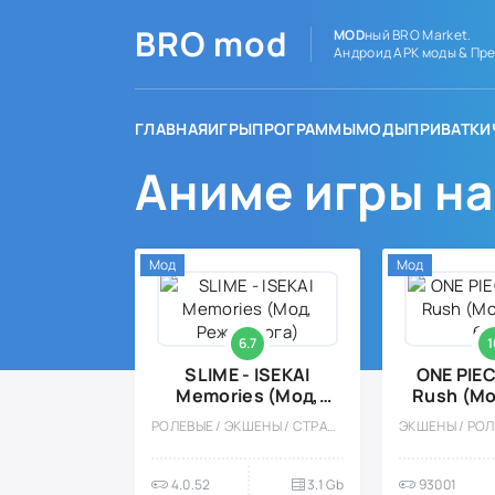
BRO
mod
MOD
ный BRO Market.
Андроид APK моды & Пре
ГЛАВНАЯ
ИГРЫ
ПРОГРАММЫ
МОДЫ
ПРИВАТКИ
Аниме игры н
Мод
Мод
6.7
1
SLIME - ISEKAI
ONE PIEC
Memories (Мод,
Rush (Мо
Режим бога)
бо
РОЛЕВЫЕ / ЭКШЕНЫ / СТРАТЕГИИ / АНИМЕ / МОД / ОДНОПОЛЬЗОВАТЕЛЬСКИЕ / БОЛЬШАЯ / 3D
4.0.52
3.1 Gb
93001