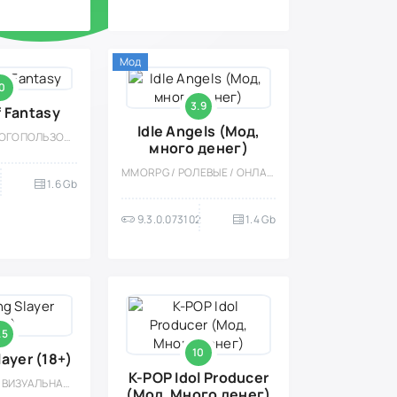
Мод
0
3.9
 Fantasy
Idle Angels (Мод,
РОЛЕВЫЕ / МНОГОПОЛЬЗОВАТЕЛЬСКАЯ / АНИМЕ / СТИЛИЗАЦИЯ / ОДНОПОЛЬЗОВАТЕЛЬСКИЕ / ФЭНТЕЗИ / БОЛЬШАЯ / ОТКРЫТЫЙ МИР
много денег)
MMORPG / РОЛЕВЫЕ / ОНЛАЙН / ИНДИ / АНИМЕ / PVP / ВСТРОЕННЫЙ КЕШ / БОЛЬШАЯ / ФЭНТЕЗИ / СТИЛИЗАЦИЯ / ОДНОПОЛЬЗОВАТЕЛЬСКИЕ / МОД
1.6 Gb
9.3.0.073102
1.4 Gb
.5
10
layer (18+)
K-POP Idol Producer
ЭРОТИКА / 18 / ВИЗУАЛЬНАЯ НОВЕЛЛА / АНИМЕ / КАЗУАЛЬНЫЕ
(Мод, Много денег)