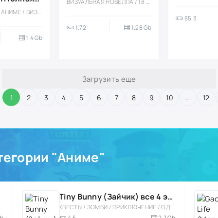
ВИЗУАЛЬНАЯ НОВЕЛЛА / 18 / ОФЛАЙН / АНИМЕ / БОЛЬШАЯ / ЭРОТИКА
сия
18 / ЭРОТИКА / АНИМЕ / ВИЗУАЛЬНАЯ НОВЕЛЛА
85.3
1.72
1.28 Gb
1.4 Gb
Загрузить еще
1
2
3
4
5
6
7
8
9
10
...
12
тегории "Аниме"
Tiny Bunny (Зайчик) все 4 эпизода!
ТЕЛЬСКИЕ / ОФЛАЙН / АНИМЕ / МАЛЕНЬКАЯ
КВЕСТЫ / ЗОМБИ / ПРИКЛЮЧЕНИЕ / ОДНОПОЛЬЗОВАТЕЛЬСКИЕ / ОФЛАЙН / 18 / РАННИЙ ДОСТУП / ИНДИ / МИЛАЯ / АНИМЕ / ХОРРОР / АТМОСФЕРНАЯ / ВИЗУАЛЬНАЯ НОВЕЛЛА / ЛОГИЧЕСКАЯ / СЮЖЕТНЫЕ ИГРЫ / БОЛЬШАЯ
Mb
4.5
2.7 Gb