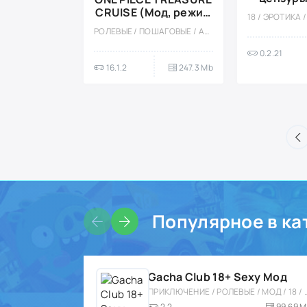
вер
CRUISE (Мод, режим
бога, много урона)
РОЛЕВЫЕ / ПОШАГОВЫЕ / АНИМЕ / ОДНОПОЛЬЗОВАТЕЛЬСКИЕ / СТИЛИЗАЦИЯ / ВСТРОЕННЫЙ КЕШ / МОД
0.2.21
16.1.2
247.3 Mb
Популярное в ка
Gacha Club 18+ Sexy Мод
ПРИКЛЮЧЕНИЕ / РОЛЕВЫЕ / МОД / 18 / ОДНОПОЛЬЗОВА
2.2
99.69 