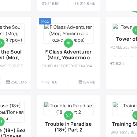
3.16.50
214.8 Mb
Мод
1
Tower of
0
10
 the Soul
F Class Adventurer
st (Мод,
(Мод, Убийство с
ный Урон)
одного удара)
6.2.0
РОЛЕВЫЕ / АНИМЕ / ОДНОПОЛЬЗОВАТЕЛЬСКИЕ / СТИЛИЗАЦИЯ / ТАКТИЧЕСКИЕ / МОД
ЭКШЕНЫ / РОЛЕВЫЕ / КАЗУАЛЬНЫЕ / ПИКСЕЛЬНАЯ / ОДНОПОЛЬЗОВАТЕЛЬСКИЕ / СТИЛИЗАЦИЯ / МОНСТРЫ / ФЭНТЕЗИ / МОД / ВСТРОЕННЫЙ КЕШ / АНИМЕ / ПРИКЛЮЧЕНИЕ / БОССЫ
250.8 Mb
2.18.01
124 Mb
5.7
8
.8
Trouble in Paradise
Training S
(18+) Part 2
 (18+) Без
/Полная