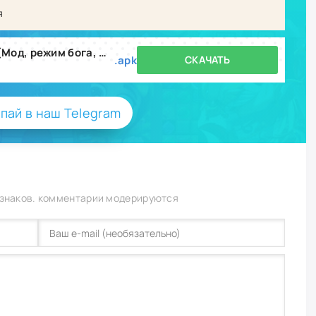
я
ONE PIECE TREASURE CRUISE (Мод, режим бога, много урона) v16.1.2
.apk
СКАЧАТЬ
пай в наш Telegram
 знаков. комментарии модерируются