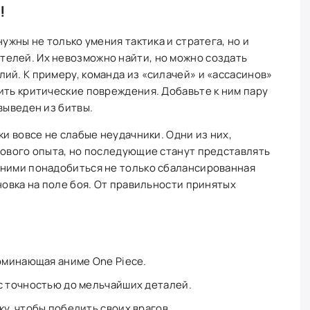
!
нужны не только умения тактика и стратега, но и
елей. Их невозможно найти, но можно создать
ий. К примеру, команда из «силачей» и «ассасинов»
ить критические повреждения. Добавьте к ним пару
выведен из битвы.
ки вовсе не слабые неудачники. Одни из них,
рового опыта, но последующие станут представлять
 ними понадобиться не только сбалансированная
новка на поле боя. От правильности принятых
поминающая аниме One Piece.
с точностью до мельчайших деталей.
у, чтобы победить своих врагов.