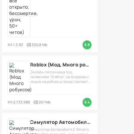
1.3.83
300,8 Mb
8.8
Roblox (Мод, Много робуксов)
Онлайн-песочница под
названием "Roblox" на Андроид с
модом на робуксы представляет
собой
2.733.988
267 Mb
8.4
Симулятор Автомобиля 2 (Мод Много денег/Всё открыто)
Симулятор Автомобиля 2 (Много