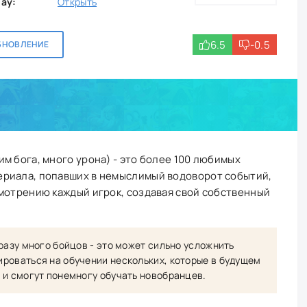
lay:
Открыть
6.5
-0.5
БНОВЛЕНИЕ
м бога, много урона) - это более 100 любимых
риала, попавших в немыслимый водоворот событий,
мотрению каждый игрок, создавая свой собственный
разу много бойцов - это может сильно усложнить
роваться на обучении нескольких, которые в будущем
 и смогут понемногу обучать новобранцев.