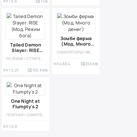
1.6.6
1 Gb
Зомби ферма
(Мод, Много
Tailed Demon
денег)
Slayer: RISE
СИМУЛЯТОРЫ / ФЕРМЫ / ЗОМБИ / ОДНОПОЛЬЗОВАТЕЛЬСКИЕ / КАЗУАЛЬНЫЕ / УПРАВЛЕНИЕ / ОФЛАЙН / МОД / ВСТРОЕННЫЙ КЕШ
(Мод, Режим
РОЛЕВЫЕ / СТРАТЕГИИ / КАЗУАЛЬНЫЕ / ПО МУЛЬТФИЛЬМАМ / СТИЛИЗАЦИЯ / ОДНОПОЛЬЗОВАТЕЛЬСКИЕ / МОД / ВСТРОЕННЫЙ КЕШ / ДЛЯ ДЕТЕЙ
бога)
4.60.4
255 Mb
1.3.27
155.3 Mb
One Night at
Flumpty's 2
ПЛАТНАЯ / СИМУЛЯТОРЫ / КАЗУАЛЬНЫЕ / ОДНОПОЛЬЗОВАТЕЛЬСКИЕ / ОФЛАЙН / ПРИКЛЮЧЕНИЕ / ХОРРОР НА ВЫЖИВАНИЕ / ВЫЖИВАНИЕ / МОНСТРЫ / ХОРРОР
1.0.9