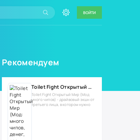
ВОЙТИ
Рекомендуем
Toilet Fight Открытый Мир (Мод: много чипов, денег, все открыто, бессмертие, урон, 50+ читов)
Toilet Fight Открытый Мир (Мод
много чипов) - драйвовый экшн от
третьего лица, в котором нужно