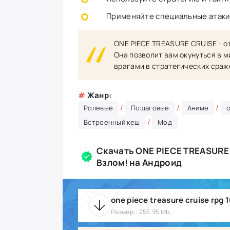
Применяйте специальные атаки 
ONE PIECE TREASURE CRUISE - от
Она позволит вам окунуться в м
врагами в стратегических сраж
#
Жанр:
/
/
/
Ролевые
Пошаговые
Аниме
/
Встроенный кеш
Мод
Скачать ONE PIECE TREASURE 
Взлом! на Андроид
one piece treasure cruise rpg 1
Размер:: 255.95 Mb,