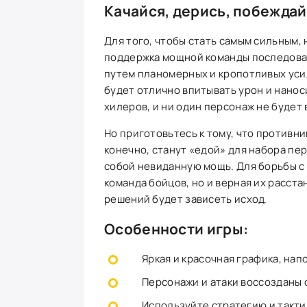
Качайся, дерись, побеждай
Для того, чтобы стать самым сильным, 
поддержка мощной команды последоват
путем планомерных и кропотливых усил
будет отлично впитывать урон и нанос
хилеров, и ни один персонаж не будет 
Но приготовьтесь к тому, что противни
конечно, станут «едой» для набора пе
собой невиданную мощь. Для борьбы с
команда бойцов, но и верная их расста
решений будет зависеть исход.
Особенности игры:
Яркая и красочная графика, на
Персонажи и атаки воссозданы 
Используйте стратегию и тактик