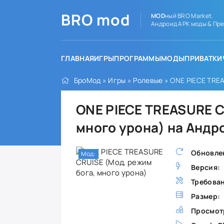
BRO
mod
MOD
ный BRO Market.
Андроид APK моды & Пре
ГЛАВНАЯ
ИГРЫ
ПРОГРАММЫ
МОДЫ
ПРИВАТКИ
БроМод
»
Игры
»
Ролевые
» ONE PIECE TREA
ONE PIECE TREASURE C
много урона) на Андр
Обновле
Мод:
Версия:
Требова
Размер:
Просмот