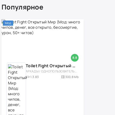
Популярное
Мод
8.8
Toilet Fight Открытый Мир (Мод: много чипов, денег, все открыто, бессмертие, урон, 50+ читов)
АРКАДЫ / ОДНОПОЛЬЗОВАТЕЛЬСКИЕ / ОФЛАЙН / МОД / РОЛЕВЫЕ / ШУТЕРЫ / ОТКРЫТЫЙ МИР / ВСТРОЕННЫЙ КЕШ / 3D / ЭКШЕНЫ / ТУАЛЕТНЫЕ ВОЙНЫ / ДЛЯ ДЕТЕЙ
1.3.83
300,8 Mb