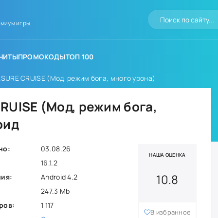
миум игры.
ЧИТЫ
ПРОМОКОДЫ
ТОП 100
SURE CRUISE (Мод, режим бога, много урона)
RUISE (Мод, режим бога,
оид
но:
03.08.26
НАША ОЦЕНКА
16.1.2
10.8
ния:
Android 4.2
247.3 Mb
ров:
1 117
В избранное