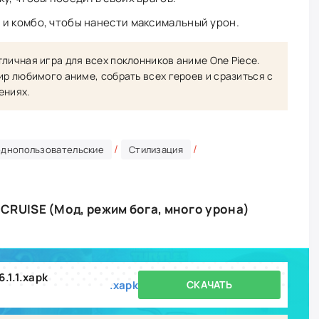
и комбо, чтобы нанести максимальный урон.
личная игра для всех поклонников аниме One Piece.
ир любимого аниме, собрать всех героев и сразиться с
ениях.
/
/
однопользовательские
Стилизация
CRUISE (Мод, режим бога, много урона)
6.1.1.xapk
.xapk
СКАЧАТЬ