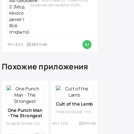
денег/Всё открыто) - симулятор
вождения автомобиля 2026!
(версия
1.63.4
889.5 Mb
8.1
Похожие приложения
Cult of the Lamb
One Punch Man
ПРИКЛЮЧЕНИЕ / РОГАЛИК / ЭКШЕНЫ / СТРАТЕГИИ / ОДНОПОЛЬЗОВАТЕЛЬСКИЕ / ОТКРЫТЫЙ МИР / ФЭНТЕЗИ / БОЛЬШАЯ / ВСТРОЕННЫЙ КЕШ
- The Strongest
1.70.9
895 Mb
РАЗВЛЕЧЕНИЯ / РАННЕРЫ / БОЛЬШАЯ / РОЛЕВЫЕ / ПОШАГОВЫЕ / КАЗУАЛЬНЫЕ / СТИЛИЗАЦИЯ / АНИМЕ / 3D / ТАКТИЧЕСКИЕ