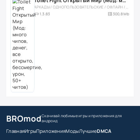
Toilet Fight Открытый Мир (Мод: много чипов, денег, все открыто, бессмертие, урон, 50+ читов)
АРКАДЫ / ОДНОПОЛЬЗОВАТЕЛЬСКИЕ / ОФЛАЙН / МОД / РОЛЕВЫЕ / ШУТЕРЫ / ОТКРЫТЫЙ МИР / ВСТРОЕННЫЙ КЕШ / 3D / ЭКШЕНЫ / ТУАЛЕТНЫЕ ВОЙНЫ / ДЛЯ ДЕТЕЙ
1.3.83
300,8 Mb
BROmod
Скачивай любимые игры
и приложения для
андроид
Главная
Игры
Приложения
Моды
Лучшие
DMCA