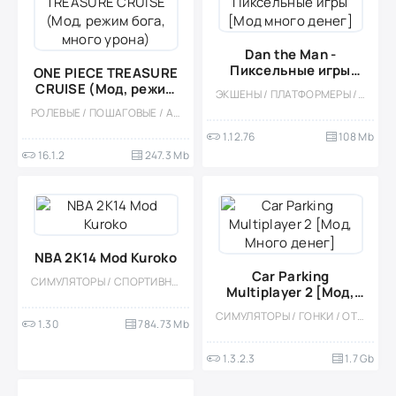
Dan the Man -
Пиксельные игры
ONE PIECE TREASURE
[Мод много денег]
CRUISE (Мод, режим
ЭКШЕНЫ / ПЛАТФОРМЕРЫ / МОД / ПРИКЛЮЧЕНИЕ / ПИКСЕЛЬНАЯ / ВИД СБОКУ / КАЗУАЛЬНЫЕ / МНОГОПОЛЬЗОВАТЕЛЬСКАЯ / СТИЛИЗАЦИЯ / ОФЛАЙН / КООПЕРАТИВ / БОССЫ
бога, много урона)
РОЛЕВЫЕ / ПОШАГОВЫЕ / АНИМЕ / ОДНОПОЛЬЗОВАТЕЛЬСКИЕ / СТИЛИЗАЦИЯ / ВСТРОЕННЫЙ КЕШ / МОД
1.12.76
108 Mb
16.1.2
247.3 Mb
NBA 2K14 Mod Kuroko
Car Parking
СИМУЛЯТОРЫ / СПОРТИВНЫЕ / ОДНОПОЛЬЗОВАТЕЛЬСКИЕ / МОД / ВСТРОЕННЫЙ КЕШ / АНИМЕ
Multiplayer 2 [Мод,
Много денег]
СИМУЛЯТОРЫ / ГОНКИ / ОТКРЫТЫЙ МИР / КАЗУАЛЬНЫЕ / СТИЛИЗАЦИЯ / 3D / ВСТРОЕННЫЙ КЕШ / БОЛЬШАЯ / МОД / ФИЗИКА
1.30
784.73 Mb
1.3.2.3
1.7 Gb