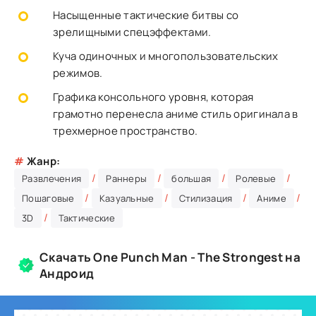
Насыщенные тактические битвы со
зрелищными спецэффектами.
Куча одиночных и многопользовательских
режимов.
Графика консольного уровня, которая
грамотно перенесла аниме стиль оригинала в
трехмерное пространство.
#
Жанр:
/
/
/
/
Развлечения
Раннеры
большая
Ролевые
/
/
/
/
Пошаговые
Казуальные
Стилизация
Аниме
/
3D
Тактические
Скачать One Punch Man - The Strongest на
Андроид