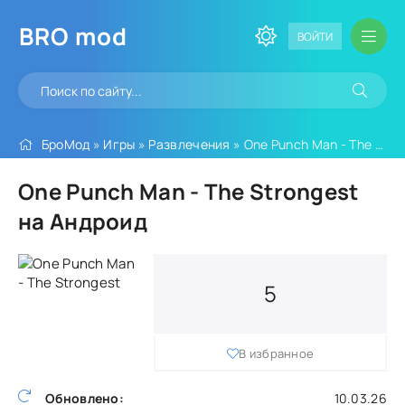
BRO
mod
ВОЙТИ
БроМод
»
Игры
»
Развлечения
» One Punch Man - The Strongest
One Punch Man - The Strongest
на Андроид
5
В избранное
Обновлено:
10.03.26