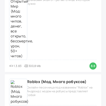
нужно
1.3.83
300,8 Mb
8.8
Roblox (Мод, Много робуксов)
Онлайн-песочница под названием "Roblox" на
Андроид с модом на робуксы представляет
собой