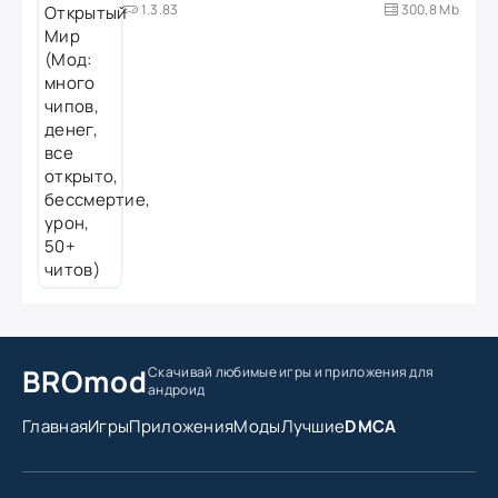
1.3.83
300,8 Mb
BROmod
Скачивай любимые игры
и приложения для
андроид
Главная
Игры
Приложения
Моды
Лучшие
DMCA