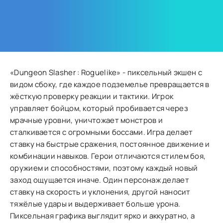
«Dungeon Slasher : Roguelike» - пиксельный экшен с
видом сбоку, где каждое подземелье превращается в
жёсткую проверку реакции и тактики. Игрок
управляет бойцом, который пробивается через
мрачные уровни, уничтожает монстров и
сталкивается с огромными боссами. Игра делает
ставку на быстрые сражения, постоянное движение и
комбинации навыков. Герои отличаются стилем боя,
оружием и способностями, поэтому каждый новый
заход ощущается иначе. Один персонаж делает
ставку на скорость и уклонения, другой наносит
тяжёлые удары и выдерживает больше урона.
Пиксельная графика выглядит ярко и аккуратно, а