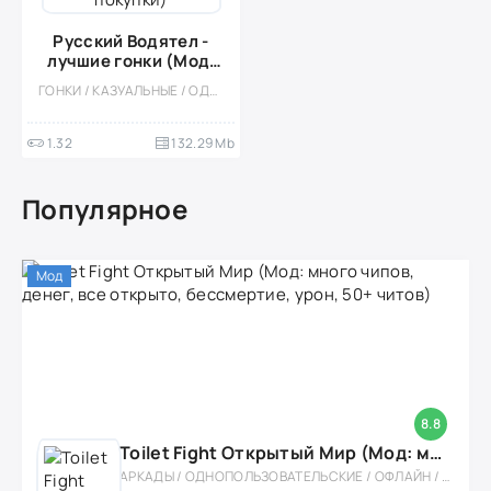
Русский Водятел -
лучшие гонки (Мод,
Бесплатные покупки)
ГОНКИ / КАЗУАЛЬНЫЕ / ОДНОПОЛЬЗОВАТЕЛЬСКИЕ / СТИЛИЗАЦИЯ / ОФЛАЙН / МОД / ВСТРОЕННЫЙ КЕШ / 3D / РЕАЛИЗМ
1.32
132.29 Mb
Популярное
Мод
8.8
Toilet Fight Открытый Мир (Мод: много чипов, денег, все открыто, бессмертие, урон, 50+ читов)
АРКАДЫ / ОДНОПОЛЬЗОВАТЕЛЬСКИЕ / ОФЛАЙН / МОД / РОЛЕВЫЕ / ШУТЕРЫ / ОТКРЫТЫЙ МИР / ВСТРОЕННЫЙ КЕШ / 3D / ЭКШЕНЫ / ТУАЛЕТНЫЕ ВОЙНЫ / ДЛЯ ДЕТЕЙ