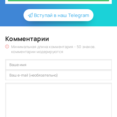
Вступай в наш Telegram
Комментарии
Минимальная длина комментария - 50 знаков.
комментарии модерируются