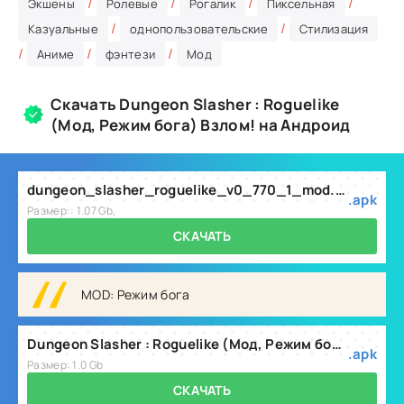
/
/
/
/
Экшены
Ролевые
Рогалик
Пиксельная
/
/
Казуальные
однопользовательские
Стилизация
/
/
/
Аниме
фэнтези
Мод
Скачать Dungeon Slasher : Roguelike
(Мод, Режим бога) Взлом! на Андроид
dungeon_slasher_roguelike_v0_770_1_mod.apk
.apk
Размер:: 1.07 Gb,
СКАЧАТЬ
MOD: Режим бога
Dungeon Slasher : Roguelike (Мод, Режим бога) v0.770.5
.apk
Размер: 1.0 Gb
СКАЧАТЬ