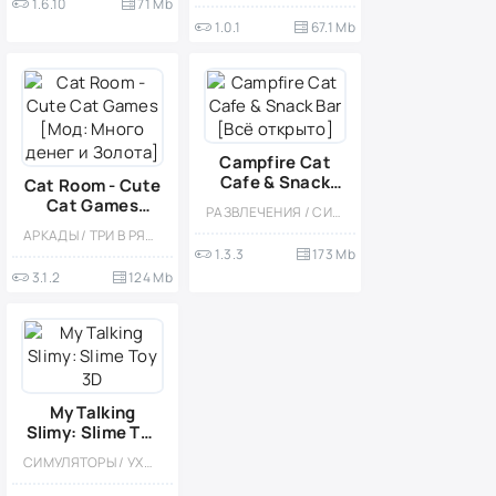
1.6.10
71 Mb
1.0.1
67.1 Mb
Campfire Cat
Cafe & Snack
Cat Room - Cute
Bar [Всё
Cat Games
РАЗВЛЕЧЕНИЯ / СИМУЛЯТОРЫ / ИНДИ / УПРАВЛЕНИЕ / КАЗУАЛЬНЫЕ / МИЛАЯ / ОДНОПОЛЬЗОВАТЕЛЬСКИЕ / СТИЛИЗАЦИЯ / ПО МУЛЬТФИЛЬМАМ / ОФЛАЙН / МОД / ДЛЯ ДЕТЕЙ
открыто]
[Мод: Много
АРКАДЫ / ТРИ В РЯД / ДЕВОЧКАМ / ДЛЯ ДЕТЕЙ / МИЛАЯ / ГОЛОВОЛОМКИ / МОД / ОДНОПОЛЬЗОВАТЕЛЬСКИЕ / ПО МУЛЬТФИЛЬМАМ / ОФЛАЙН / МАЛЕНЬКАЯ
денег и Золота]
1.3.3
173 Mb
3.1.2
124 Mb
My Talking
Slimy: Slime Toy
3D
СИМУЛЯТОРЫ / УХОД / ПИТОМЦЫ / МОД / ОДНОПОЛЬЗОВАТЕЛЬСКИЕ / МИЛАЯ / ДЛЯ ДЕТЕЙ / ОФЛАЙН / КАЗУАЛЬНЫЕ