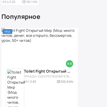
4.0.26
182.1 Mb
Популярное
Мод
8.8
Toilet Fight Открытый Мир (Мод: много чипов, денег, все открыто, бессмертие, урон, 50+ читов)
АРКАДЫ / ОДНОПОЛЬЗОВАТЕЛЬСКИЕ / ОФЛАЙН / МОД / РОЛЕВЫЕ / ШУТЕРЫ / ОТКРЫТЫЙ МИР / ВСТРОЕННЫЙ КЕШ / 3D / ЭКШЕНЫ / ТУАЛЕТНЫЕ ВОЙНЫ / ДЛЯ ДЕТЕЙ
1.3.83
300,8 Mb