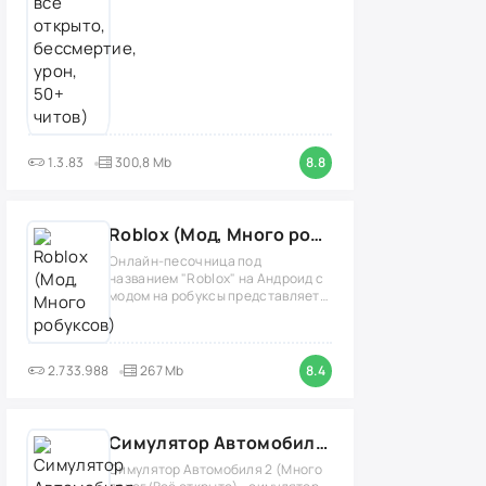
1.3.83
300,8 Mb
8.8
Roblox (Мод, Много робуксов)
Онлайн-песочница под
названием "Roblox" на Андроид с
модом на робуксы представляет
собой
2.733.988
267 Mb
8.4
Симулятор Автомобиля 2 (Мод Много денег/Всё открыто)
Симулятор Автомобиля 2 (Много