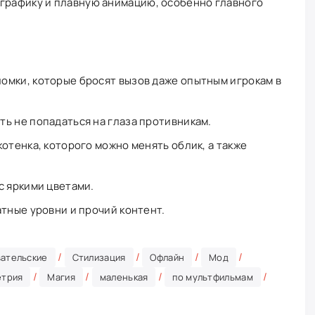
 графику и плавную анимацию, особенно главного
омки, которые бросят вызов даже опытным игрокам в
ь не попадаться на глаза противникам.
отенка, которого можно менять облик, а также
с яркими цветами.
атные уровни и прочий контент.
/
/
/
/
ательские
Стилизация
Офлайн
Мод
/
/
/
/
етрия
Магия
маленькая
по мультфильмам