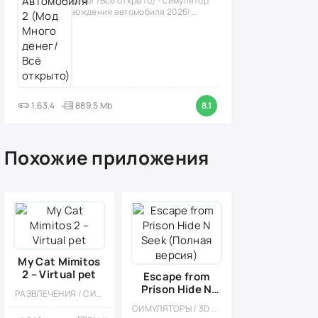
денег/Всё открыто) - симулятор
вождения автомобиля 2026!
(версия
1.63.4
889.5 Mb
8.1
Похожие приложения
My Cat Mimitos
2 – Virtual pet
Escape from
Prison Hide N
РАЗВЛЕЧЕНИЯ / СИМУЛЯТОРЫ / УХОД / ПИТОМЦЫ / КАЗУАЛЬНЫЕ / ОДНОПОЛЬЗОВАТЕЛЬСКИЕ / СТИЛИЗАЦИЯ / ПО МУЛЬТФИЛЬМАМ / ОФЛАЙН / ДЛЯ ДЕТЕЙ / МИЛАЯ / МАЛЕНЬКАЯ / ВЕСЁЛАЯ / АРКАДЫ
Seek (Полная
СИМУЛЯТОРЫ / 3D / СТЕЛС / ЛОГИЧЕСКАЯ / ОДНОПОЛЬЗОВАТЕЛЬСКИЕ / МАЛЕНЬКАЯ
версия)