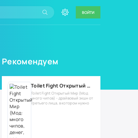
ВОЙТИ
Рекомендуем
Toilet Fight Открытый Мир (Мод: много чипов, денег, все открыто, бессмертие, урон, 50+ читов)
Toilet Fight Открытый Мир (Мод
много чипов) - драйвовый экшн от
третьего лица, в котором нужно