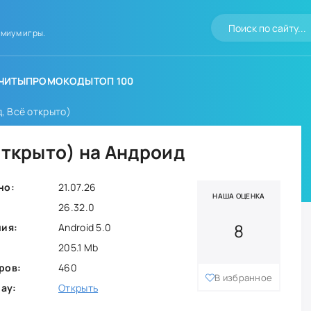
миум игры.
ЧИТЫ
ПРОМОКОДЫ
ТОП 100
, Всё открыто)
открыто) на Андроид
но:
21.07.26
НАША ОЦЕНКА
26.32.0
8
ния:
Android 5.0
205.1 Mb
ров:
460
В избранное
lay:
Открыть