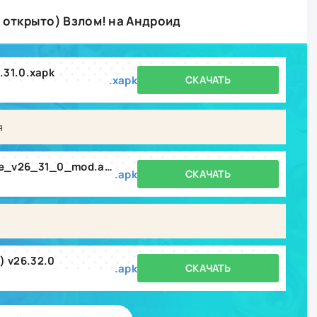
ё открыто) Взлом! на Андроид
.31.0.xapk
.xapk
СКАЧАТЬ
я
cat_escape_virtual_pet_game_v26_31_0_mod.apk
.apk
СКАЧАТЬ
) v26.32.0
.apk
СКАЧАТЬ