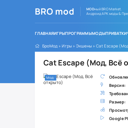
BRO
mod
MOD
ный BRO Market.
Андроид APK моды & Пре
ГЛАВНАЯ
ИГРЫ
ПРОГРАММЫ
МОДЫ
ПРИВАТКИ
БроМод
»
Игры
»
Экшены
» Cat Escape (Мод
Cat Escape (Мод, Всё 
Обновле
Мод:
Версия:
Требова
Размер:
Просмот
Google P