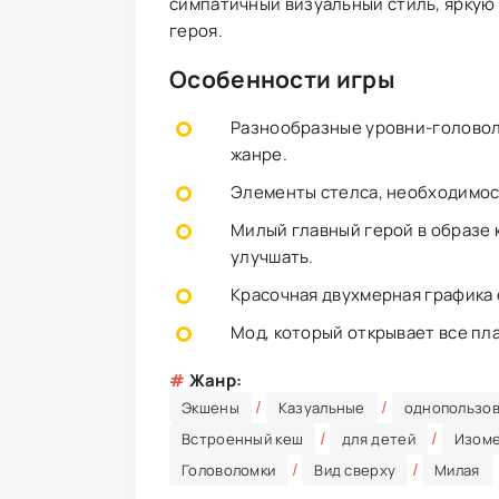
симпатичный визуальный стиль, яркую
героя.
Особенности игры
Разнообразные уровни-головол
жанре.
Элементы стелса, необходимост
Милый главный герой в образе к
улучшать.
Красочная двухмерная графика 
Мод, который открывает все пл
#
Жанр:
/
/
Экшены
Казуальные
однопользов
/
/
Встроенный кеш
для детей
Изом
/
/
Головоломки
Вид сверху
Милая