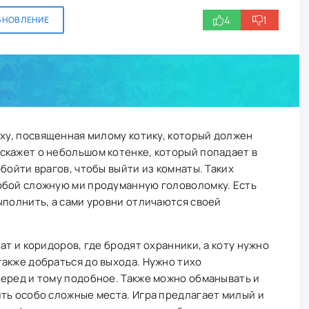
4
1
БНОВЛЕНИЕ
рху, посвященная милому котику, который должен
скажет о небольшом котенке, который попадает в
бойти врагов, чтобы выйти из комнаты. Таких
обой сложную ми продуманную головоломку. Есть
ыполнить, а сами уровни отличаются своей
ат и коридоров, где бродят охранники, а коту нужно
акже добраться до выхода. Нужно тихо
еред и тому подобное. Также можно обманывать и
ть особо сложные места. Игра предлагает милый и