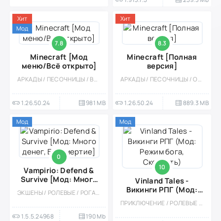
Хит
Хит
Мод
7.8
8.3
Minecraft [Мод
Minecraft [Полная
меню/Всё открыто]
версия]
АРКАДЫ / ПЕСОЧНИЦЫ / ВЫЖИВАНИЕ / ОФЛАЙН / КАЗУАЛЬНЫЕ / ПРИКЛЮЧЕНИЕ / СИМУЛЯТОРЫ / КООПЕРАТИВ / 3D / ВСТРОЕННЫЙ КЕШ / СТИЛИЗАЦИЯ / МНОГОПОЛЬЗОВАТЕЛЬСКАЯ / ОДНОПОЛЬЗОВАТЕЛЬСКИЕ / ПИКСЕЛЬНАЯ / МОД
АРКАДЫ / ПЕСОЧНИЦЫ / ОФЛАЙН / КАЗУАЛЬНЫЕ / ПРИКЛЮЧЕНИЕ / СИМУЛЯТОРЫ / ОТКРЫТЫЙ МИР / КООПЕРАТИВ / ПЛАТНАЯ / СТИЛИЗАЦИЯ / МНОГОПОЛЬЗОВАТЕЛЬСКАЯ / ОДНОПОЛЬЗОВАТЕЛЬСКИЕ / ПИКСЕЛЬНАЯ / ВЫЖИВАНИЕ / 3D / ВСТРОЕННЫЙ КЕШ
1.26.50.24
981 MB
1.26.50.24
889.3 MB
Мод
Мод
0
10
Vampirio: Defend &
Survive [Мод: Много
Vinland Tales -
денег, Бессмертие]
Викинги РПГ (Мод:
ЭКШЕНЫ / РОЛЕВЫЕ / РОГАЛИК / ФЭНТЕЗИ / СТИЛИЗАЦИЯ / МОД / ВСТРОЕННЫЙ КЕШ / ВЫЖИВАНИЕ / ВИД СВЕРХУ / TOWER DEFENCE / МАЛЕНЬКАЯ / БОССЫ / ВАМПИРЫ
Режим бога,
ПРИКЛЮЧЕНИЕ / РОЛЕВЫЕ / ПЕСОЧНИЦЫ / ВЫЖИВАНИЕ / ОТКРЫТЫЙ МИР / МОД / СТРАТЕГИИ / КРАФТИНГ
Скорость)
1.5.5.24968
190 Mb