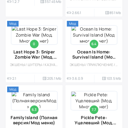
1.2.7
357.45 Mb
2.66.1
851 Mb
Мод
Мод
0
6.4
Last Hope 3: Sniper
Ocean Is Home:
Zombie War (Мод,
Survival Island (Мод
Много денег)
много денег)
ЭКШЕНЫ / ШУТЕРЫ / КАЗУАЛЬНЫЕ / ОДНОПОЛЬЗОВАТЕЛЬСКИЕ / СТИЛИЗАЦИЯ / ОФЛАЙН / ВСТРОЕННЫЙ КЕШ / МОД / ЗОМБИ / ОТ ПЕРВОГО ЛИЦА / ВЫЖИВАНИЕ
ЭКШЕНЫ / ПРИКЛЮЧЕНИЕ / ВЫЖИВАНИЕ / ХОРРОР НА ВЫЖИВАНИЕ / КАЗУАЛЬНЫЕ / ОДНОПОЛЬЗОВАТЕЛЬСКИЕ / СТИЛИЗАЦИЯ / ОФЛАЙН / ОТКРЫТЫЙ МИР / МОД / ВСТРОЕННЫЙ КЕШ
2.1
205.1 Mb
3.6.0.9
103.5 Mb
Мод
6.3
7.7
Family Island (Полная
Pickle Pete:
версия/Мод меню)
Уцелевший (Мод,
Много денег)