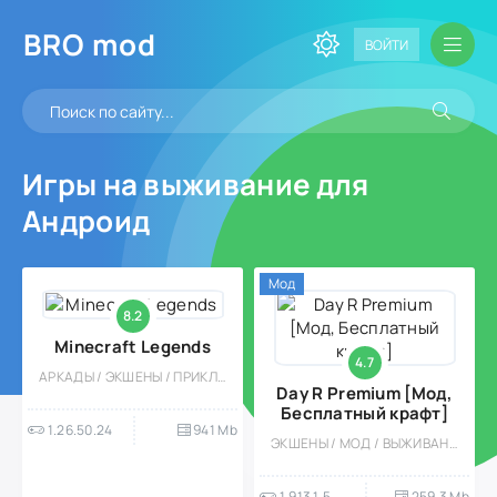
BRO
mod
ВОЙТИ
Игры на выживание для
Андроид
Мод
8.2
Minecraft Legends
4.7
АРКАДЫ / ЭКШЕНЫ / ПРИКЛЮЧЕНИЕ / ОТКРЫТЫЙ МИР / ФЭНТЕЗИ / ВОКСЕЛЬНАЯ / КАЗУАЛЬНЫЕ / ВЫЖИВАНИЕ / МНОГОПОЛЬЗОВАТЕЛЬСКАЯ / PVP / КРАФТИНГ / МАГИЯ
Day R Premium [Мод,
Бесплатный крафт]
1.26.50.24
941 Mb
ЭКШЕНЫ / МОД / ВЫЖИВАНИЕ / АПОКАЛИПСИС / ОФЛАЙН / ОДНОПОЛЬЗОВАТЕЛЬСКИЕ / КВЕСТЫ / КРАФТИНГ / ИССЛЕДОВАНИЯ / РОЛЕВЫЕ / МНОГОПОЛЬЗОВАТЕЛЬСКАЯ / ПРИКЛЮЧЕНИЕ / КАЗУАЛЬНЫЕ
1.913.1.5
259.3 Mb