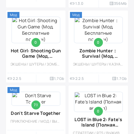
1.3.0
356 Mb
Мод
Мод
0
0
Hot Girl: Shooting Gun
Zombie Hunter：
Game (Мод,
Survival (Мод,
Бесплатные покупки)
Бесплатные покупки)
ЭКШЕНЫ / ШУТЕРЫ / ЗОМБИ / ОДНОПОЛЬЗОВАТЕЛЬСКИЕ / СТИЛИЗАЦИЯ / МОД / ВЫЖИВАНИЕ / АПОКАЛИПСИС / 3D / БОЛЬШАЯ / МНОГОПОЛЬЗОВАТЕЛЬСКАЯ
ЭКШЕНЫ / ШУТЕРЫ / КАЗУАЛЬНЫЕ / ОДНОПОЛЬЗОВАТЕЛЬСКИЕ / СТИЛИЗАЦИЯ / МОД / ВСТРОЕННЫЙ КЕШ / 3D / ИЗОМЕТРИЯ / ВЫЖИВАНИЕ / БОЛЬШАЯ
2.2.5
1,7 Gb
2.2.5
1.7 Gb
Мод
7.1
0
Don't Starve Together
LOST in Blue 2: Fate's
ПРИКЛЮЧЕНИЕ / МОД / ВЫЖИВАНИЕ / ПЛАТНАЯ / ЭКШЕНЫ / КАЗУАЛЬНЫЕ / ОДНОПОЛЬЗОВАТЕЛЬСКИЕ / ВСТРОЕННЫЙ КЕШ / СТИЛИЗАЦИЯ / ОФЛАЙН / ОТКРЫТЫЙ МИР / КРАФТИНГ
Island (Полная
версия)
СТРАТЕГИИ / RTS / ВЫЖИВАНИЕ / ИССЛЕДОВАНИЯ / ОДНОПОЛЬЗОВАТЕЛЬСКИЕ / ВСТРОЕННЫЙ КЕШ