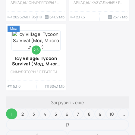
АРКАДЫ / СИМУЛЯТОРЫ / ДЕВОЧКАМ / ВЫЖИВАНИЕ / ПРИКЛЮЧЕНИЕ / СТИЛИЗАЦИЯ / ОДНОПОЛЬЗОВАТЕЛЬСКИЕ / МОД
АРКАДЫ / КАЗУАЛЬНЫЕ / РОЛЕВЫЕ / РОГАЛИК / ОДНОПОЛЬЗОВАТЕЛЬСКИЕ / СТИЛИЗАЦИЯ / ОФЛАЙН / ПО МУЛЬТФИЛЬМАМ / ЭКШЕНЫ / ВЫЖИВАНИЕ / БОССЫ
2026240.1.93019
641.2 Mb
2.17.3
237.7 Mb
Мод
2.5
Icy Village: Tycoon
Survival (Мод, Много
денег)
СИМУЛЯТОРЫ / СТРАТЕГИИ / СТИЛИЗАЦИЯ / ГРАДОСТРОЕНИЕ / ВСТРОЕННЫЙ КЕШ / МОД / RTS / ВЫЖИВАНИЕ
5.1.0
304.1 Mb
Загрузить еще
1
2
3
4
5
6
7
8
9
10
...
17