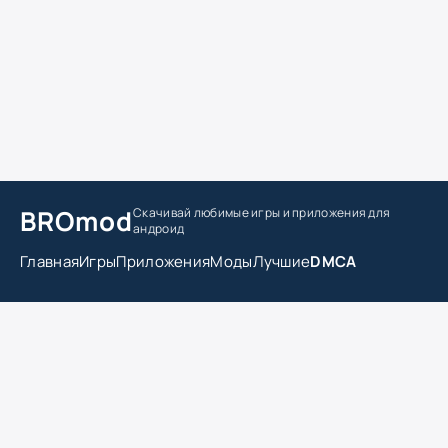
BROmod
Скачивай любимые игры
и приложения для
андроид
Главная
Игры
Приложения
Моды
Лучшие
DMCA
© 2025 "Bromod.org" Ваши любимые игры и приложения
для Андроид. Все права защищены.
Администрация не несет ответственности за
предоставленные на сайте материалы. Любой файл будет
удален по требованию правообладателя. Претензии
правообладателей принимаются на
Evgenr3@ya.ru
.