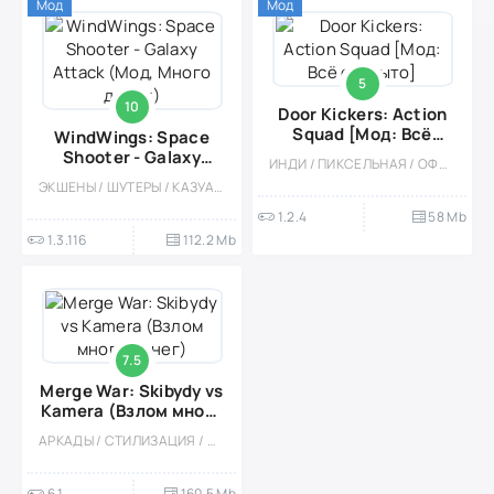
Мод
Мод
5
10
Door Kickers: Action
Squad [Мод: Всё
WindWings: Space
открыто]
Shooter - Galaxy
ИНДИ / ПИКСЕЛЬНАЯ / ОФЛАЙН / СТИЛИЗАЦИЯ / ОДНОПОЛЬЗОВАТЕЛЬСКИЕ / ПРИКЛЮЧЕНИЕ / ЭКШЕНЫ / ВИД СБОКУ / ШУТЕРЫ / СКРОЛЛ-ШУТЕР / МОД / ПЛАТНАЯ / МАЛЕНЬКАЯ / РЕТРО
Attack (Мод, Много
ЭКШЕНЫ / ШУТЕРЫ / КАЗУАЛЬНЫЕ / СТИЛИЗАЦИЯ / ОДНОПОЛЬЗОВАТЕЛЬСКИЕ / ОФЛАЙН / МОД / ВСТРОЕННЫЙ КЕШ / СКРОЛЛ-ШУТЕР / ВИД СБОКУ
денег)
1.2.4
58 Mb
1.3.116
112.2 Mb
7.5
Merge War: Skibydy vs
Kamera (Взлом много
денег)
АРКАДЫ / СТИЛИЗАЦИЯ / СКРОЛЛ-ШУТЕР / ОДНОПОЛЬЗОВАТЕЛЬСКИЕ / ВЕСЁЛАЯ / ЭКШЕНЫ / СТРАТЕГИИ
6.1
160.5 Mb