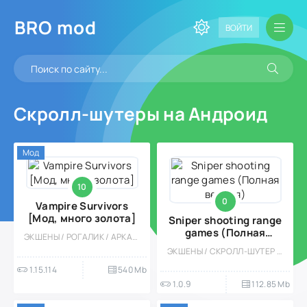
BRO
mod
ВОЙТИ
Скролл-шутеры на Андроид
Мод
10
0
Vampire Survivors
[Мод, много золота]
Sniper shooting range
games (Полная
ЭКШЕНЫ / РОГАЛИК / АРКАДЫ / ОФЛАЙН / ОДНОПОЛЬЗОВАТЕЛЬСКИЕ / ВСТРОЕННЫЙ КЕШ / МОД / ВЫЖИВАНИЕ / ВИД СВЕРХУ / ВАМПИРЫ / РЕТРО / ФЭНТЕЗИ / КАЗУАЛЬНЫЕ / ИНДИ / ПИКСЕЛЬНАЯ / СКРОЛЛ-ШУТЕР
версия)
ЭКШЕНЫ / СКРОЛЛ-ШУТЕР / PVP / ОТ ПЕРВОГО ЛИЦА / ОДНОПОЛЬЗОВАТЕЛЬСКИЕ / СЮЖЕТНЫЕ ИГРЫ / МНОГОПОЛЬЗОВАТЕЛЬСКАЯ
1.15.114
540 Mb
1.0.9
112.85 Mb