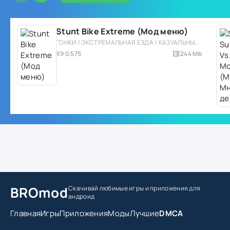
Stunt Bike Extreme (Мод меню)
ГОНКИ / ЭКСТРЕМАЛЬНАЯ ЕЗДА / КАЗУАЛЬНЫЕ / МОТО / ФИЗИКА / 3D / ВСТРОЕННЫЙ КЕШ / МОД / СТИЛИЗАЦИЯ
0.575
244 Mb
BROmod
Скачивай любимые игры
и приложения для
андроид
Главная
Игры
Приложения
Моды
Лучшие
DMCA