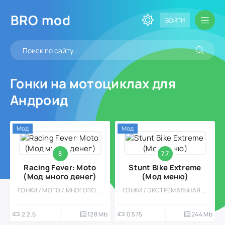
BRO
mod
ВОЙТИ
Гонки на мотоциклах для
Андроид
Мод
Мод
8
7.7
Racing Fever: Moto
Stunt Bike Extreme
(Мод много денег)
(Мод меню)
ГОНКИ / МОТО / МНОГОПОЛЬЗОВАТЕЛЬСКАЯ / СОРЕВНОВАТЕЛЬНАЯ / ОДНОПОЛЬЗОВАТЕЛЬСКИЕ / СТИЛИЗАЦИЯ / ОФЛАЙН / МОД / 3D
ГОНКИ / ЭКСТРЕМАЛЬНАЯ ЕЗДА / КАЗУАЛЬНЫЕ / МОТО / ФИЗИКА / 3D / ВСТРОЕННЫЙ КЕШ / МОД / СТИЛИЗАЦИЯ
2.2.6
128 Mb
0.575
244 Mb