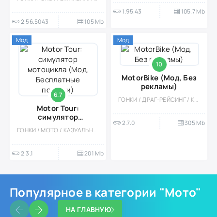
1.95.43
105.7 Mb
2.56.5043
105 Mb
Мод
Мод
10
MotorBike (Мод, Без
рекламы)
6.7
ГОНКИ / ДРАГ-РЕЙСИНГ / КАЗУАЛЬНЫЕ / МНОГОПОЛЬЗОВАТЕЛЬСКАЯ / МОТО / СОРЕВНОВАТЕЛЬНАЯ / ОДНОПОЛЬЗОВАТЕЛЬСКИЕ / СТИЛИЗАЦИЯ / ВСТРОЕННЫЙ КЕШ / МОД / 3D
Motor Tour:
симулятор
2.7.0
305 Mb
мотоцикла (Мод,
ГОНКИ / МОТО / КАЗУАЛЬНЫЕ / МНОГОПОЛЬЗОВАТЕЛЬСКАЯ / СОРЕВНОВАТЕЛЬНАЯ / ОДНОПОЛЬЗОВАТЕЛЬСКИЕ / СТИЛИЗАЦИЯ / СИМУЛЯТОРЫ / АРКАДЫ / ВСТРОЕННЫЙ КЕШ / МОД
Бесплатные покупки)
2.3.1
201 Mb
Популярное в категории "Мото"
НА ГЛАВНУЮ