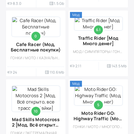
8.3.0
1.5 Gb
Мод
6.1
0
Traffic Rider [Мод
Много денег]
Cafe Racer (Мод,
Бесплатные покупки)
МОД / СИМУЛЯТОРЫ / ГОНКИ / КАЗУАЛЬНЫЕ / МОТО / ОДНОПОЛЬЗОВАТЕЛЬСКИЕ / ОФЛАЙН / СТИЛИЗАЦИЯ / 3D / ВСТРОЕННЫЙ КЕШ
ГОНКИ / МОТО / КАЗУАЛЬНЫЕ / ОДНОПОЛЬЗОВАТЕЛЬСКИЕ / СТИЛИЗАЦИЯ / ОФЛАЙН
2.11
143.5 Mb
24
110.6 Mb
Мод
5
10
Moto Rider GO:
Highway Traffic (Мод,
Mad Skills Motocross
Много денег)
2 [Мод, Всё открыто,
ГОНКИ / МОТО / МНОГОПОЛЬЗОВАТЕЛЬСКАЯ / СОРЕВНОВАТЕЛЬНАЯ / 3D / ОДНОПОЛЬЗОВАТЕЛЬСКИЕ / СТИЛИЗАЦИЯ / ОФЛАЙН / РАННЕРЫ / ФИЗИКА / МОД / ВСТРОЕННЫЙ КЕШ / АРКАДЫ
все трассы и байки]
ГОНКИ / ЭКСТРЕМАЛЬНАЯ ЕЗДА / МНОГОПОЛЬЗОВАТЕЛЬСКАЯ / СОРЕВНОВАТЕЛЬНАЯ / ОДНОПОЛЬЗОВАТЕЛЬСКИЕ / МОТО / СТИЛИЗАЦИЯ / СПОРТИВНЫЕ / ОФЛАЙН / ВИД СБОКУ / МАЛЕНЬКАЯ / СИМУЛЯТОРЫ / ФИЗИКА