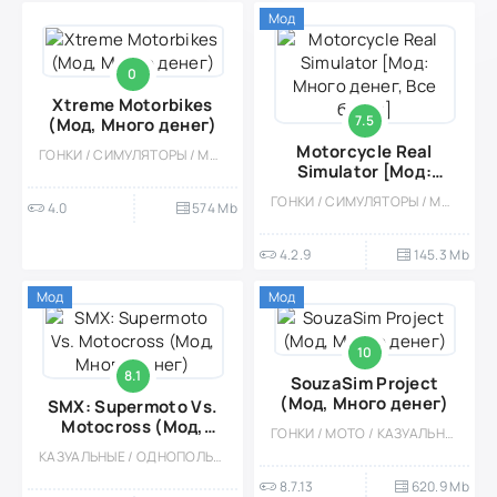
Мод
0
Xtreme Motorbikes
7.5
(Мод, Много денег)
Motorcycle Real
ГОНКИ / СИМУЛЯТОРЫ / МОТО / КАЗУАЛЬНЫЕ / ОДНОПОЛЬЗОВАТЕЛЬСКИЕ / СТИЛИЗАЦИЯ / ОФЛАЙН
Simulator [Мод:
Много денег, Все
ГОНКИ / СИМУЛЯТОРЫ / МОТО / КАЗУАЛЬНЫЕ / ОДНОПОЛЬЗОВАТЕЛЬСКИЕ / СТИЛИЗАЦИЯ / ОФЛАЙН / ВСТРОЕННЫЙ КЕШ / МОД / 3D / АРКАДЫ
4.0
574 Mb
байки]
4.2.9
145.3 Mb
Мод
Мод
10
8.1
SouzaSim Project
(Мод, Много денег)
SMX: Supermoto Vs.
Motocross (Мод,
ГОНКИ / МОТО / КАЗУАЛЬНЫЕ / ОДНОПОЛЬЗОВАТЕЛЬСКИЕ / СТИЛИЗАЦИЯ / ОФЛАЙН / МОД / ВСТРОЕННЫЙ КЕШ / БОЛЬШАЯ / 3D
Много денег)
КАЗУАЛЬНЫЕ / ОДНОПОЛЬЗОВАТЕЛЬСКИЕ / СТИЛИЗАЦИЯ / ОФЛАЙН / МОТО / ГОНКИ / МОД / ВСТРОЕННЫЙ КЕШ / 3D / СИМУЛЯТОРЫ
8.7.13
620.9 Mb