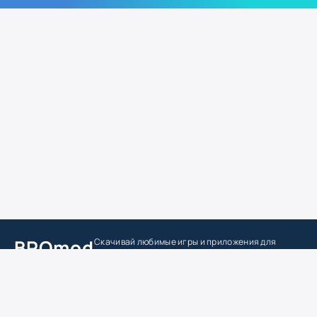
BROmod
Скачивай любимые игры
и приложения для
андроид
Главная
Игры
Приложения
Моды
Лучшие
DMCA