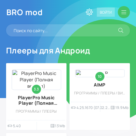
BRO
mod
ВОЙТИ
Плееры для Андроид
10
AIMP
3.3
ПРОГРАММЫ / ПЛЕЕРЫ / ВИДЕОПЛЕЕРЫ
PlayerPro Music
Player (Полная
4.25.1670 (07.02.2026)
19.9 Mb
версия)
ПРОГРАММЫ / ПЛЕЕРЫ
5.40
13 Mb