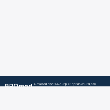
BROmod
Скачивай любимые игры
и приложения для
андроид
Главная
Игры
Приложения
Моды
Лучшие
DMCA