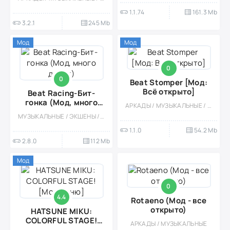
1.1.74
161.3 Mb
3.2.1
245 Mb
Мод
Мод
0
0
Beat Stomper [Мод:
Всё открыто]
Beat Racing-Бит-
гонка (Мод, много
АРКАДЫ / МУЗЫКАЛЬНЫЕ / ДЛЯ ВСЕЙ СЕМЬИ / ЭКШЕНЫ / ОДНОПОЛЬЗОВАТЕЛЬСКИЕ / ОФЛАЙН / МОД / ВСТРОЕННЫЙ КЕШ / МАЛЕНЬКАЯ
денег)
МУЗЫКАЛЬНЫЕ / ЭКШЕНЫ / АРКАДЫ / ОДНОПОЛЬЗОВАТЕЛЬСКИЕ / АБСТРАКЦИЯ / ОФЛАЙН / МОД / ВСТРОЕННЫЙ КЕШ
1.1.0
54.2 Mb
2.8.0
112 Mb
Мод
0
4.4
Rotaeno (Мод - все
открыто)
HATSUNE MIKU:
COLORFUL STAGE!
АРКАДЫ / МУЗЫКАЛЬНЫЕ
[Мод меню]