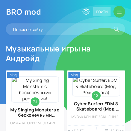
BRO
mod
ВОЙТИ
Музыкальные игры на
Андройд
Мод
Мод
10
7.1
Cyber Surfer: EDM &
Skateboard (Мод,
My Singing Monsters с
Режим бога)
бесконечными
МУЗЫКАЛЬНЫЕ / ЭКШЕНЫ / АРКАДЫ / ОДНОПОЛЬЗОВАТЕЛЬСКИЕ / АБСТРАКЦИЯ / ОФЛАЙН / ВСТРОЕННЫЙ КЕШ / МОД / РАННЕРЫ / ДЛЯ ДЕТЕЙ / МАЛЕНЬКАЯ
ресурсами!
СИМУЛЯТОРЫ / МОД / АРКАДЫ / ФЕРМЫ / ИГРЫ / ДЛЯ ДЕТЕЙ / ДЕВОЧКАМ / ОДНОПОЛЬЗОВАТЕЛЬСКИЕ / СТИЛИЗАЦИЯ / ВСТРОЕННЫЙ КЕШ / МУЗЫКАЛЬНЫЕ
5.8.37
168.3 Mb