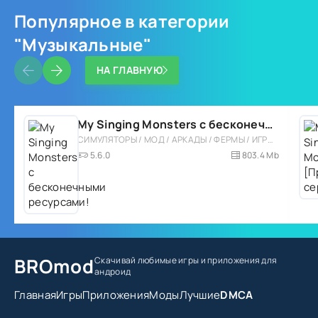
Популярное в категории
"Музыкальные"
НА ГЛАВНУЮ
My Singing Monsters с бесконечными ресурсами!
СИМУЛЯТОРЫ / МОД / АРКАДЫ / ФЕРМЫ / ИГРЫ / ДЛЯ ДЕТЕЙ / ДЕВОЧКАМ / ОДНОПОЛЬЗОВАТЕЛЬСКИЕ / СТИЛИЗАЦИЯ / ВСТРОЕННЫЙ КЕШ / МУЗЫКАЛЬНЫЕ
5.6.0
803.4 Mb
BROmod
Скачивай любимые игры
и приложения для
андроид
Главная
Игры
Приложения
Моды
Лучшие
DMCA