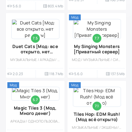
5.6.0
803.4 Mb
Мод
7.5
7.7
Duet Cats [Мод: все
My Singing Monsters
открыто, нет
[Приватный сервер]
рекламы]
МУЗЫКАЛЬНЫЕ / АРКАДЫ / ОДНОПОЛЬЗОВАТЕЛЬСКИЕ / СТИЛИЗАЦИЯ / ПО МУЛЬТФИЛЬМАМ / ОФЛАЙН / ВСТРОЕННЫЙ КЕШ / МИЛАЯ / ДЛЯ ДЕТЕЙ / ДЕВОЧКАМ / КАЗУАЛЬНЫЕ
МОД / МУЗЫКАЛЬНЫЕ / СИМУЛЯТОРЫ / РАЗВЕДЕНИЕ ЖИВОТНЫХ / ДЛЯ ДЕТЕЙ / КАЗУАЛЬНЫЕ / ОДНОПОЛЬЗОВАТЕЛЬСКИЕ / СТИЛИЗАЦИЯ / ПО МУЛЬТФИЛЬМАМ
2.0.23
118.7 Mb
5.6.0
137.5 Mb
Мод
Мод
5.7
7.1
Magic Tiles 3 (Мод,
Много денег)
Tiles Hop: EDM Rush!
(Мод всё открыто)
АРКАДЫ / ОДНОПОЛЬЗОВАТЕЛЬСКИЕ / ОФЛАЙН / МУЗЫКАЛЬНЫЕ / КАЗУАЛЬНЫЕ / СТИЛИЗАЦИЯ / МОД
МУЗЫКАЛЬНЫЕ / ЭКШЕНЫ / АРКАДЫ / ОДНОПОЛЬЗОВАТЕЛЬСКИЕ / ОФЛАЙН / МОД / ДЛЯ ВСЕЙ СЕМЬИ