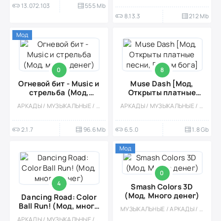
13.072.103
555 Mb
8.13.3
212 Mb
Мод
0
8
Огневой бит - Мusic и
Muse Dash [Мод,
стрельба (Мод,
Открыты платные
много денег)
песни, Режим бога]
АРКАДЫ / МУЗЫКАЛЬНЫЕ / АБСТРАКЦИЯ / ОФЛАЙН / МОД / ОДНОПОЛЬЗОВАТЕЛЬСКИЕ / МАЛЕНЬКАЯ
АРКАДЫ / МУЗЫКАЛЬНЫЕ / ПЛАТНАЯ / АНИМЕ / ФЭНТЕЗИ / СТИЛИЗАЦИЯ / ВИД СБОКУ / ОДНОПОЛЬЗОВАТЕЛЬСКИЕ / ДЕВОЧКАМ / ПЛАТФОРМЕРЫ / БОЛЬШАЯ
2.1.7
96.6 Mb
6.5.0
1.8 Gb
Мод
0
4
Smash Colors 3D
(Мод, Много денег)
Dancing Road: Color
Ball Run! (Мод, много
МУЗЫКАЛЬНЫЕ / АРКАДЫ / АБСТРАКЦИЯ / ОДНОПОЛЬЗОВАТЕЛЬСКИЕ / ОФЛАЙН / РАННЕРЫ / ВСТРОЕННЫЙ КЕШ / КАЗУАЛЬНЫЕ / МОД
денег)
АРКАДЫ / МУЗЫКАЛЬНЫЕ / ОФЛАЙН / АБСТРАКЦИЯ / ОДНОПОЛЬЗОВАТЕЛЬСКИЕ