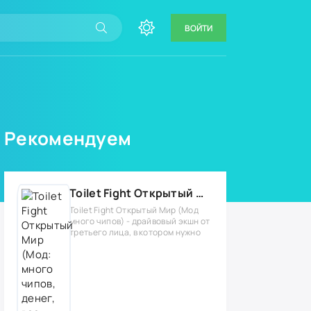
ВОЙТИ
Рекомендуем
Toilet Fight Открытый Мир (Мод: много чипов, денег, все открыто, бессмертие, урон, 50+ читов)
Toilet Fight Открытый Мир (Мод
много чипов) - драйвовый экшн от
третьего лица, в котором нужно