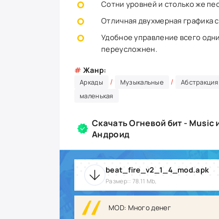
Сотни уровней и столько же пе
Отличная двухмерная графика 
Удобное управление всего одни
переусложнен.
#
Жанр:
/
/
Аркады
Музыкальные
Абстракция
маленькая
Скачать Огневой бит - Мusic 
Андроид
beat_fire_v2_1_4_mod.apk
Размер:: 78.11 Mb,
MOD: Много денег