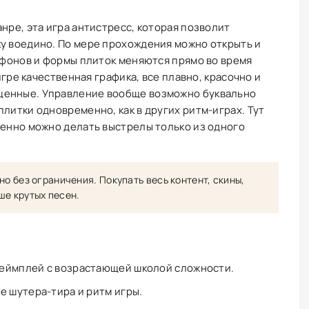
нре, эта игра антистресс, которая позволит
ку воедино. По мере прохождения можно открыть и
а фонов и формы плиток меняются прямо во время
 игре качественная графика, все плавно, красочно и
щенные. Управление вообще возможно буквально
литки одновременно, как в других ритм-играх. Тут
менно можно делать выстрелы только из одного
но без ограничения. Покупать весь контент, скины,
ше крутых песен.
еймплей с возрастающей школой сложности.
е шутера-тира и ритм игры.