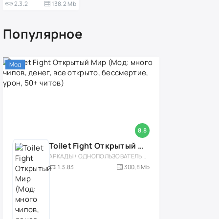
2.3.2
138.2 Mb
Популярное
Мод
8.8
Toilet Fight Открытый Мир (Мод: много чипов, денег, все открыто, бессмертие, урон, 50+ читов)
АРКАДЫ / ОДНОПОЛЬЗОВАТЕЛЬСКИЕ / ОФЛАЙН / МОД / РОЛЕВЫЕ / ШУТЕРЫ / ОТКРЫТЫЙ МИР / ВСТРОЕННЫЙ КЕШ / 3D / ЭКШЕНЫ / ТУАЛЕТНЫЕ ВОЙНЫ / ДЛЯ ДЕТЕЙ
1.3.83
300,8 Mb