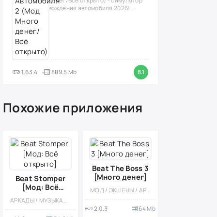
денег/Всё открыто) - симулятор
вождения автомобиля 2026!
(версия
1.63.4
889.5 Mb
8.1
Похожие приложения
Beat The Boss 3
[Много денег]
Beat Stomper
[Мод: Всё
МОД / ЭКШЕНЫ / АРКАДЫ / СИМУЛЯТОРЫ / КАЗУАЛЬНЫЕ / ОДНОПОЛЬЗОВАТЕЛЬСКИЕ / СТИЛИЗАЦИЯ / ОФЛАЙН / МАЛЕНЬКАЯ / ВСТРОЕННЫЙ КЕШ
открыто]
АРКАДЫ / МУЗЫКАЛЬНЫЕ / ДЛЯ ВСЕЙ СЕМЬИ / ЭКШЕНЫ / ОДНОПОЛЬЗОВАТЕЛЬСКИЕ / ОФЛАЙН / МОД / ВСТРОЕННЫЙ КЕШ / МАЛЕНЬКАЯ
2.0.3
64 Mb