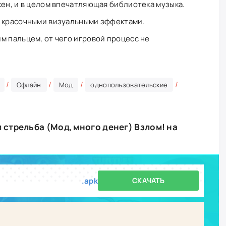
сен, и в целом впечатляющая библиотека музыка.
с красочными визуальными эффектами.
м пальцем, от чего игровой процесс не
/
/
/
/
Офлайн
Мод
однопользовательские
и стрельба (Мод, много денег) Взлом! на
.apk
СКАЧАТЬ