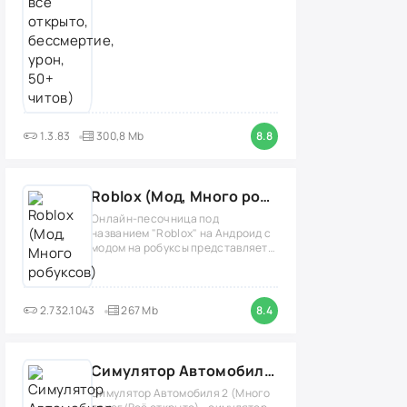
1.3.83
300,8 Mb
8.8
Roblox (Мод, Много робуксов)
Онлайн-песочница под
названием "Roblox" на Андроид с
модом на робуксы представляет
собой
2.732.1043
267 Mb
8.4
Симулятор Автомобиля 2 (Мод Много денег/Всё открыто)
Симулятор Автомобиля 2 (Много