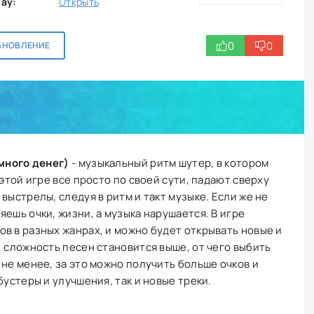
lay:
Открыть
0
0
БНОВЛЕНИЕ
 много денег)
- музыкальный ритм шутер, в котором
 этой игре все просто по своей сути, падают сверху
выстрелы, следуя в ритм и такт музыке. Если же не
ешь очки, жизни, а музыка нарушается. В игре
в в разных жанрах, и можно будет открывать новые и
, сложность песен становится выше, от чего выбить
 не менее, за это можно получить больше очков и
бустеры и улучшения, так и новые треки.