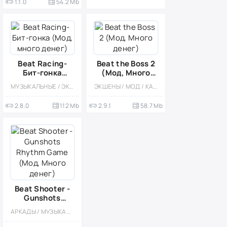
1.1.0
54.2 Mb
Beat Racing-
Beat the Boss 2
Бит-гонка
(Мод, Много
(Мод, много
денег)
МУЗЫКАЛЬНЫЕ / ЭКШЕНЫ / АРКАДЫ / ОДНОПОЛЬЗОВАТЕЛЬСКИЕ / АБСТРАКЦИЯ / ОФЛАЙН / МОД / ВСТРОЕННЫЙ КЕШ
ЭКШЕНЫ / МОД / КАЗУАЛЬНЫЕ / ОДНОПОЛЬЗОВАТЕЛЬСКИЕ / ОФЛАЙН / СТИЛИЗАЦИЯ / КОРОЛЕВСКИЕ БИТВЫ / МАЛЕНЬКАЯ / ДЛЯ ДЕТЕЙ / ВЕСЁЛАЯ
денег)
2.8.0
112 Mb
2.9.1
58.7 Mb
Beat Shooter -
Gunshots
Rhythm Game
АРКАДЫ / МУЗЫКАЛЬНЫЕ / СТИЛИЗАЦИЯ / ОДНОПОЛЬЗОВАТЕЛЬСКИЕ / ОФЛАЙН / МОД / ВСТРОЕННЫЙ КЕШ / МАЛЕНЬКАЯ
(Мод, Много
денег)