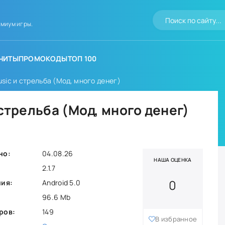
миум игры.
ЧИТЫ
ПРОМОКОДЫ
ТОП 100
usic и стрельба (Мод, много денег)
 стрельба (Мод, много денег)
но:
04.08.26
НАША ОЦЕНКА
2.1.7
0
ния:
Android 5.0
96.6 Mb
ров:
149
В избранное