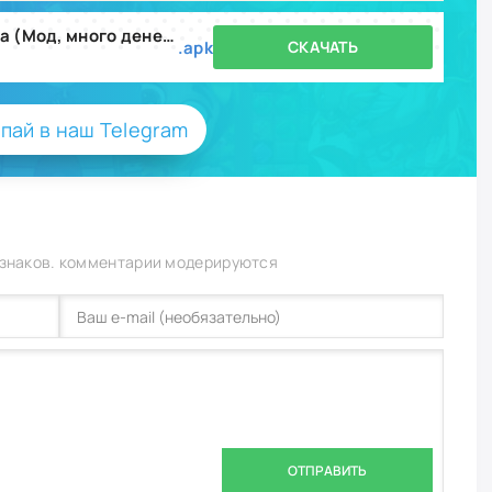
Огневой бит - Мusic и стрельба (Мод, много денег) v2.1.7
.apk
СКАЧАТЬ
пай в наш Telegram
 знаков. комментарии модерируются
ОТПРАВИТЬ