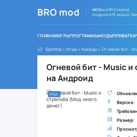
BRO
mod
MOD
ный BRO Market.
Андроид APK моды & Пре
ГЛАВНАЯ
ИГРЫ
ПРОГРАММЫ
МОДЫ
ПРИВАТКИ
БроМод
»
Игры
»
Аркады
» Огневой бит - М
Огневой бит - Мusic и
на Андроид
Обновле
Мод:
Версия:
Требова
Размер:
Просмот