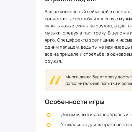
В игре уникальный геймплей в своем жа
совместить стрельбу и классную музы
купить новые скины на оружие, а цвет
музыки, следуя в такт треку. В целом в
ярко. Спецэффекты зрелищные и насы
одним пальцем, ведь ты не нажимаешь п
все на прицеле и стрельбе, а одновре
оружия.
Много денег будет сразу доступ
дополнительные попытки и боль
Особенности игры
Динамичный и разнообразный г
Уникальное для жанра сочетани