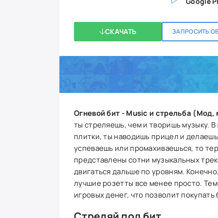
Google P
СКАЧАТЬ
ЗАПРОСИТЬ О
Огневой бит - Мusic и стрельба (Мод,
ты стреляешь, чем и творишь музыку. В
плитки, ты наводишь прицел и делаешь 
успеваешь или промахиваешься, то теря
представлены сотни музыкальных треко
двигаться дальше по уровням. Конечно
лучшие розетты все менее просто. Тем
игровых денег, что позволит покупать 
Стреляй под бит