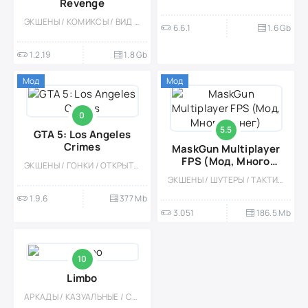
Revenge
ЭКШЕНЫ / КОМИКСЫ / ВИД СБОКУ / ДРАКИ / ОДНОПОЛЬЗОВАТЕЛЬСКИЕ / ОФЛАЙН / КАЗУАЛЬНЫЕ / СТИЛИЗАЦИЯ / РЕТРО / ПИКСЕЛЬНАЯ / МОД / ГЕЙМПАД
6.6.1
1.6 Gb
1.2.19
1.8 Gb
Мод
Мод
0
5.5
GTA 5: Los Angeles
Crimes
MaskGun Multiplayer
FPS (Мод, Много
ЭКШЕНЫ / ГОНКИ / ОТКРЫТЫЙ МИР / ПРИКЛЮЧЕНИЕ / СЮЖЕТНЫЕ ИГРЫ / ОФЛАЙН / ГЕЙМПАД / 3D / МОД
денег)
ЭКШЕНЫ / ШУТЕРЫ / ТАКТИЧЕСКИЕ / МНОГОПОЛЬЗОВАТЕЛЬСКАЯ / СОРЕВНОВАТЕЛЬНАЯ / СТИЛИЗАЦИЯ / 3D / ОТ ПЕРВОГО ЛИЦА / МОД / PVP / ГЕЙМПАД
1.9.6
377 Mb
3.051
186.5 Mb
10
Limbo
АРКАДЫ / КАЗУАЛЬНЫЕ / СЛОЖНАЯ / ВСТРОЕННЫЙ КЕШ / ОДНОПОЛЬЗОВАТЕЛЬСКИЕ / ОФЛАЙН / ПЛАТНАЯ / ВИД СБОКУ / ХОРРОР / ГЕЙМПАД