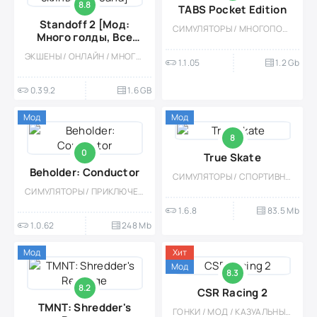
8.8
TABS Pocket Edition
Standoff 2 [Мод:
СИМУЛЯТОРЫ / МНОГОПОЛЬЗОВАТЕЛЬСКАЯ / 3D / ОДНОПОЛЬЗОВАТЕЛЬСКИЕ / СТРАТЕГИИ / ГЕЙМПАД / МОД / СОРЕВНОВАТЕЛЬНАЯ / ФИЗИКА / БОЛЬШАЯ
Много голды, Все
скины, Без бана]
ЭКШЕНЫ / ОНЛАЙН / МНОГОПОЛЬЗОВАТЕЛЬСКАЯ / ШУТЕРЫ / ТАКТИЧЕСКИЕ / СОРЕВНОВАТЕЛЬНАЯ / ОДНОПОЛЬЗОВАТЕЛЬСКИЕ / СТИЛИЗАЦИЯ / МОД / БОЛЬШАЯ / ОТ ПЕРВОГО ЛИЦА / ВСТРОЕННЫЙ КЕШ / 3D / ПРИВАТКИ / ГЕЙМПАД
1.1.05
1.2 Gb
0.39.2
1.6 GB
Мод
Мод
8
0
True Skate
Beholder: Conductor
СИМУЛЯТОРЫ / СПОРТИВНЫЕ / КАЗУАЛЬНЫЕ / СТИЛИЗАЦИЯ / МОД / ВСТРОЕННЫЙ КЕШ / 3D / МАЛЕНЬКАЯ / ГЕЙМПАД / ПЛАТНАЯ / ФИЗИКА / ОДНОПОЛЬЗОВАТЕЛЬСКИЕ
СИМУЛЯТОРЫ / ПРИКЛЮЧЕНИЕ / СИМУЛЯТОРЫ ЖИЗНИ / ОДНОПОЛЬЗОВАТЕЛЬСКИЕ / ОФЛАЙН / ПЛАТНАЯ / ГЕЙМПАД / МОД / СЮЖЕТНЫЕ ИГРЫ
1.6.8
83.5 Mb
1.0.62
248 Mb
Мод
Хит
Мод
8.3
8.2
CSR Racing 2
TMNT: Shredder's
ГОНКИ / МОД / КАЗУАЛЬНЫЕ / ОНЛАЙН / СОРЕВНОВАТЕЛЬНАЯ / МНОГОПОЛЬЗОВАТЕЛЬСКАЯ / ОДНОПОЛЬЗОВАТЕЛЬСКИЕ / ОФЛАЙН / РЕАЛИЗМ / БОЛЬШАЯ / ВСТРОЕННЫЙ КЕШ / ДРИФТ / 3D / ГЕЙМПАД