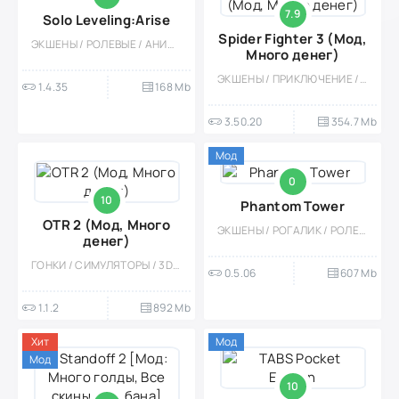
7.9
Solo Leveling:Arise
Spider Fighter 3 (Мод,
ЭКШЕНЫ / РОЛЕВЫЕ / АНИМЕ / ОДНОПОЛЬЗОВАТЕЛЬСКИЕ / ФЭНТЕЗИ / ГЕЙМПАД / СЛЭШЕР / 3D
Много денег)
ЭКШЕНЫ / ПРИКЛЮЧЕНИЕ / КАЗУАЛЬНЫЕ / СТИЛИЗАЦИЯ / ОДНОПОЛЬЗОВАТЕЛЬСКИЕ / ОФЛАЙН / МОД / ВСТРОЕННЫЙ КЕШ / ОТКРЫТЫЙ МИР / 3D / ГЕЙМПАД
1.4.35
168 Mb
3.50.20
354.7 Mb
Мод
0
10
Phantom Tower
OTR 2 (Мод, Много
ЭКШЕНЫ / РОГАЛИК / РОЛЕВЫЕ / ОДНОПОЛЬЗОВАТЕЛЬСКИЕ / ГЕЙМПАД / МОД / КРАФТИНГ
денег)
ГОНКИ / СИМУЛЯТОРЫ / 3D / ОДНОПОЛЬЗОВАТЕЛЬСКИЕ / ОТКРЫТЫЙ МИР / ФИЗИКА / РЕАЛИЗМ / МНОГОПОЛЬЗОВАТЕЛЬСКАЯ / ГЕЙМПАД
0.5.06
607 Mb
1.1.2
892 Mb
Хит
Мод
Мод
10