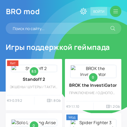
BRO
mod
ВОЙТИ
Игры поддержкой геймпада
Хит
8.5
0
Standoff 2
BROK the InvestiGator
ЭКШЕНЫ / ШУТЕРЫ / ТАКТИЧЕСКИЕ / КАЗУАЛЬНЫЕ / МНОГОПОЛЬЗОВАТЕЛЬСКАЯ / СОРЕВНОВАТЕЛЬНАЯ / ОДНОПОЛЬЗОВАТЕЛЬСКИЕ / СТИЛИЗАЦИЯ / PVP / РЕАЛИЗМ / 3D / ОТ ПЕРВОГО ЛИЦА / ГЕЙМПАД
ПРИКЛЮЧЕНИЕ / ОДНОПОЛЬЗОВАТЕЛЬСКИЕ / СЮЖЕТНЫЕ ИГРЫ / РОЛЕВЫЕ / ДРАКИ / ГЕЙМПАД / ДЛЯ ДЕТЕЙ / POINT & CLICK / ЭКШЕНЫ / АТМОСФЕРНАЯ / ПО МУЛЬТФИЛЬМАМ / БУДУЮЩИЕ / НАУЧНАЯ ФАНТАСТИКА
0.39.2
1.8 Gb
1.1.10
1.2 Gb
Мод
0