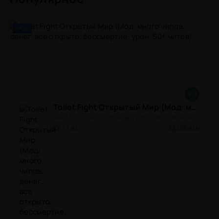
Мод
8.8
Toilet Fight Открытый Мир (Мод: много чипов, денег, все открыто, бессмертие, урон, 50+ читов)
АРКАДЫ / ОДНОПОЛЬЗОВАТЕЛЬСКИЕ / ОФЛАЙН / МОД / РОЛЕВЫЕ / ШУТЕРЫ / ОТКРЫТЫЙ МИР / ВСТРОЕННЫЙ КЕШ / 3D / ЭКШЕНЫ / ТУАЛЕТНЫЕ ВОЙНЫ / ДЛЯ ДЕТЕЙ
1.3.83
300,8 Mb