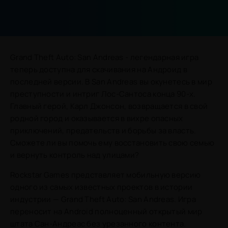
Grand Theft Auto: San Andreas - легендарная игра
теперь доступна для скачивания на Андроид в
последней версии. В San Andreas вы окунетесь в мир
преступности и интриг Лос-Сантоса конца 90-х.
Главный герой, Карл Джонсон, возвращается в свой
родной город и оказывается в вихре опасных
приключений, предательств и борьбы за власть.
Сможете ли вы помочь ему восстановить свою семью
и вернуть контроль над улицами?
Rockstar Games представляет мобильную версию
одного из самых известных проектов в истории
индустрии — Grand Theft Auto: San Andreas. Игра
переносит на Android полноценный открытый мир
штата Сан-Андреас без урезанного контента.