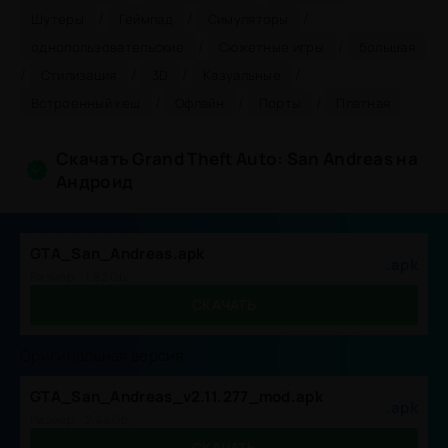
/
/
/
Шутеры
Геймпад
Симуляторы
/
/
однопользовательские
Сюжетные игры
большая
/
/
/
/
Стилизация
3D
Казуальные
/
/
/
Встроенный кеш
Офлайн
Порты
Платная
Скачать Grand Theft Auto: San Andreas на
Андроид
GTA_San_Andreas.apk
.apk
Размер:: 1.82 Gb,
СКАЧАТЬ
Оригинальная версия
GTA_San_Andreas_v2.11.277_mod.apk
.apk
Размер:: 2.44 Gb,
СКАЧАТЬ