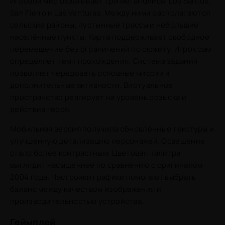
Игровой мир охватывает три мегаполиса: Los Santos,
San Fierro и Las Venturas. Между ними располагаются
сельские районы, пустынные трассы и небольшие
населённые пункты. Карта поддерживает свободное
перемещение без ограничений по сюжету. Игрок сам
определяет темп прохождения. Система заданий
позволяет чередовать основные миссии и
дополнительные активности. Виртуальное
пространство реагирует на уровень розыска и
действия героя.
Мобильная версия получила обновлённые текстуры и
улучшенную детализацию персонажей. Освещение
стало более контрастным. Цветовая палитра
выглядит насыщеннее по сравнению с оригиналом
2004 года. Настройки графики помогают выбрать
баланс между качеством изображения и
производительностью устройства.
Геймплей