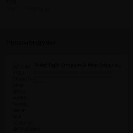
игру
Ответить
Цитировать
Рекомендуем
Toilet Fight Открытый Мир (Мод: много чипов, денег, все открыто, бессмертие, урон, 50+ читов)
Toilet Fight Открытый Мир (Мод много чипов) -
драйвовый экшн от третьего лица, в котором
нужно