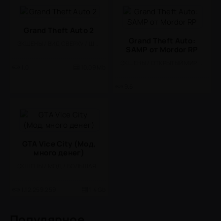
Grand Theft Auto 2
Grand Theft Auto:
ЭКШЕНЫ / ВИД СВЕРХУ / ШУТЕРЫ / ОДНОПОЛЬЗОВАТЕЛЬСКИЕ / ОФЛАЙН / ПОРТЫ / БЕЗ КЕША
SAMP от Mordor RP
ЭКШЕНЫ / ОТКРЫТЫЙ МИР / ШУТЕРЫ / СИМУЛЯТОРЫ / ОДНОПОЛЬЗОВАТЕЛЬСКИЕ / МНОГОПОЛЬЗОВАТЕЛЬСКАЯ
1.0
10.09 Mb
9.6
GTA Vice City (Мод,
много денег)
ЭКШЕНЫ / МОД / БОЛЬШАЯ / ПЛАТНАЯ / СИМУЛЯТОРЫ / ОФЛАЙН / ОДНОПОЛЬЗОВАТЕЛЬСКИЕ / СТИЛИЗАЦИЯ / КАЗУАЛЬНЫЕ / ПРИКЛЮЧЕНИЕ / АРКАДЫ / 3D / ПОРТЫ / ОТКРЫТЫЙ МИР
1.12.259.259
1.4 Gb
Популярное