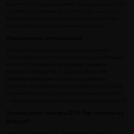
Архитектура городов отражает разные регионы США.
Лас-Вентурас напоминает центр азартных игр, Сан-
Фиерро строится на холмистом ландшафте, а Лос-
Сантос фокусируется на уличной культуре.
Управление и оптимизация
Интерфейс учитывает сенсорное управление.
Система предлагает несколько схем расположения
кнопок. Пользователь настраивает размер и
положение элементов. Поддержка Bluetooth-
геймпадов расширяет варианты управления.
Облачная синхронизация через Rockstar Social Club
сохраняет прогресс. Производительность остаётся
стабильной на большинстве современных устройств.
Почему стоит скачать GTA: San Andreas на
Android?
Скачать на Android GTA: San Andreas – значит,