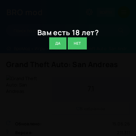
BRO
mod
ВОЙТИ
Вам есть 18 лет?
ДА
НЕТ
БроМод
»
Игры
»
Экшены
» Grand Theft Auto: San Andreas
Grand Theft Auto: San Andreas
7.1
В избранное
Обновлено:
15.06.26
Версия:
2.11.311