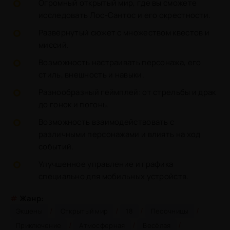
Огромный открытый мир, где вы сможете
исследовать Лос-Сантос и его окрестности.
Развёрнутый сюжет с множеством квестов и
миссий.
Возможность настраивать персонажа, его
стиль, внешность и навыки.
Разнообразный геймплей: от стрельбы и драк
до гонок и погонь.
Возможность взаимодействовать с
различными персонажами и влиять на ход
событий.
Улучшенное управление и графика
специально для мобильных устройств.
#
Жанр:
/
/
/
/
Экшены
Открытый мир
18
Песочницы
/
/
/
Приключение
Атмосферная
Весёлая