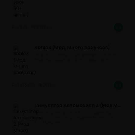
1.3.83
300,8 Mb
8.8
Roblox (Мод, Много робуксов)
Онлайн-песочница под названием "Roblox" на
Андроид с модом на робуксы представляет
собой
2.733.988
267 Mb
8.4
Симулятор Автомобиля 2 (Мод Много денег/Всё открыто)
Симулятор Автомобиля 2 (Много денег/Всё
открыто) - симулятор вождения автомобиля
2026! (версия