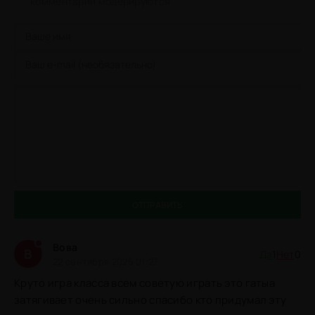
комментарии модерируются
ОТПРАВИТЬ
Вова
В
Да
1
Нет
0
22 сентября 2025 01:27
Круто игра класса всем советую играть это гатыа
затягивает очень сильно спасибо кто придумал эту