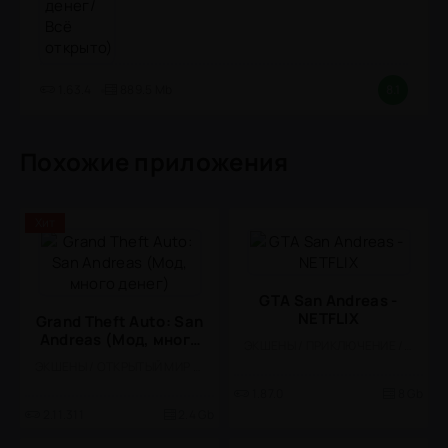
1.63.4
889.5 Mb
8.1
Похожие приложения
Хит
GTA San Andreas -
NETFLIX
Grand Theft Auto: San
Andreas (Мод, много
ЭКШЕНЫ / ПРИКЛЮЧЕНИЕ / КАЗУАЛЬНЫЕ / 3D / ОТКРЫТЫЙ МИР / БОЛЬШАЯ / СЮЖЕТНЫЕ ИГРЫ / ПОРТЫ
денег)
ЭКШЕНЫ / ОТКРЫТЫЙ МИР / ПРИКЛЮЧЕНИЕ / КАЗУАЛЬНЫЕ / ОДНОПОЛЬЗОВАТЕЛЬСКИЕ / ОФЛАЙН / ВСТРОЕННЫЙ КЕШ / БЕЗ КЕША / СТИЛИЗАЦИЯ / ГОНКИ / ПЛАТНАЯ / БОЛЬШАЯ / 3D / ПОРТЫ / МОД
1.87.0
8 Gb
2.11.311
2.4 Gb