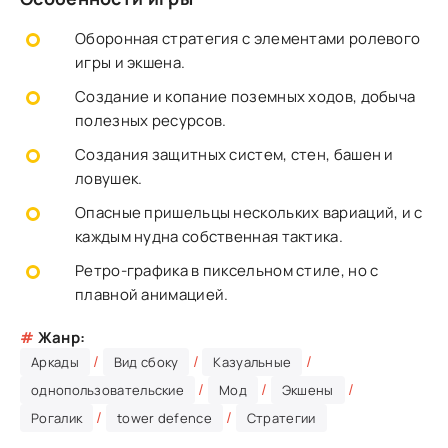
Оборонная стратегия с элементами ролевого
игры и экшена.
Создание и копание поземных ходов, добыча
полезных ресурсов.
Создания защитных систем, стен, башен и
ловушек.
Опасные пришельцы нескольких вариаций, и с
каждым нудна собственная тактика.
Ретро-графика в пиксельном стиле, но с
плавной анимацией.
#
Жанр:
/
/
/
Аркады
Вид сбоку
Казуальные
/
/
/
однопользовательские
Мод
Экшены
/
/
Рогалик
tower defence
Стратегии