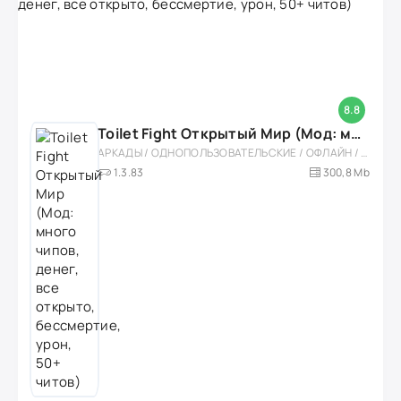
8.8
Toilet Fight Открытый Мир (Мод: много чипов, денег, все открыто, бессмертие, урон, 50+ читов)
АРКАДЫ / ОДНОПОЛЬЗОВАТЕЛЬСКИЕ / ОФЛАЙН / МОД / РОЛЕВЫЕ / ШУТЕРЫ / ОТКРЫТЫЙ МИР / ВСТРОЕННЫЙ КЕШ / 3D / ЭКШЕНЫ / ТУАЛЕТНЫЕ ВОЙНЫ / ДЛЯ ДЕТЕЙ
1.3.83
300,8 Mb