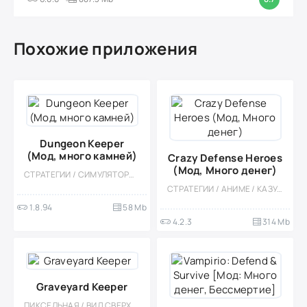
Похожие приложения
Dungeon Keeper
(Мод, много камней)
Crazy Defense Heroes
(Мод, Много денег)
СТРАТЕГИИ / СИМУЛЯТОРЫ / МОД / СТИЛИЗАЦИЯ / ОДНОПОЛЬЗОВАТЕЛЬСКИЕ / ОФЛАЙН / TOWER DEFENCE / МАЛЕНЬКАЯ / МАГИЯ / ФЭНТЕЗИ / ОТКРЫТЫЙ МИР
СТРАТЕГИИ / АНИМЕ / КАЗУАЛЬНЫЕ / ОДНОПОЛЬЗОВАТЕЛЬСКИЕ / СТИЛИЗАЦИЯ / ФЭНТЕЗИ / МОД / ВСТРОЕННЫЙ КЕШ / ВИД СВЕРХУ
1.8.94
58 Mb
4.2.3
314 Mb
Graveyard Keeper
ПИКСЕЛЬНАЯ / ВИД СВЕРХУ / СТРАТЕГИИ / РОЛЕВЫЕ / ВЕСЁЛАЯ / ОДНОПОЛЬЗОВАТЕЛЬСКИЕ / ОФЛАЙН / ПЛАТНАЯ / СТИЛИЗАЦИЯ / СИМУЛЯТОРЫ / УПРАВЛЕНИЕ / ЭКОНОМИЧЕСКАЯ СТРАТЕГИЯ / КАЗУАЛЬНЫЕ / ПОРТЫ / ВСТРОЕННЫЙ КЕШ