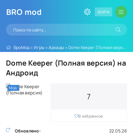
BRO
mod
ВОЙТИ
БроМод
»
Игры
»
Аркады
» Dome Keeper (Полная версия)
Dome Keeper (Полная версия) на
Андроид
Мод:
7
В избранное
Обновлено:
22.05.26