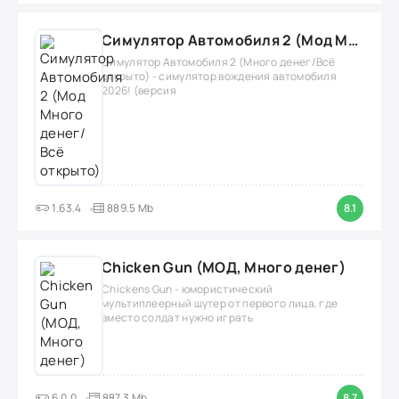
Симулятор Автомобиля 2 (Мод Много денег/Всё открыто)
Симулятор Автомобиля 2 (Много денег/Всё
открыто) - симулятор вождения автомобиля
2026! (версия
1.63.4
889.5 Mb
8.1
Chicken Gun (МОД, Много денег)
Chickens Gun - юмористический
мультиплеерный шутер от первого лица, где
вместо солдат нужно играть
6.0.0
887.3 Mb
8.7