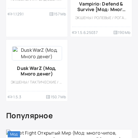
Vampirio: Defend &
Survive [Мод: Много
1.129.1
157 Mb
денег, Бессмертие]
ЭКШЕНЫ / РОЛЕВЫЕ / РОГАЛИК / ФЭНТЕЗИ / СТИЛИЗАЦИЯ / МОД / ВСТРОЕННЫЙ КЕШ / ВЫЖИВАНИЕ / ВИД СВЕРХУ / TOWER DEFENCE / МАЛЕНЬКАЯ / БОССЫ / ВАМПИРЫ
1.5.6.25037
190 Mb
Dusk WarZ (Мод,
Много денег)
ЭКШЕНЫ / ТАКТИЧЕСКИЕ / ВЫЖИВАНИЕ / КРАФТИНГ / ВИД СБОКУ / ЗОМБИ / ОДНОПОЛЬЗОВАТЕЛЬСКИЕ / ОФЛАЙН / МОД / ВСТРОЕННЫЙ КЕШ
1.5.3
150.7 Mb
Популярное
Мод