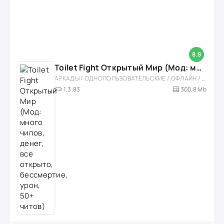
8.8
Toilet Fight Открытый Мир (Мод: много чипов, денег, все открыто, бессмертие, урон, 50+ читов)
АРКАДЫ / ОДНОПОЛЬЗОВАТЕЛЬСКИЕ / ОФЛАЙН / МОД / РОЛЕВЫЕ / ШУТЕРЫ / ОТКРЫТЫЙ МИР / ВСТРОЕННЫЙ КЕШ / 3D / ЭКШЕНЫ / ТУАЛЕТНЫЕ ВОЙНЫ / ДЛЯ ДЕТЕЙ
1.3.83
300,8 Mb