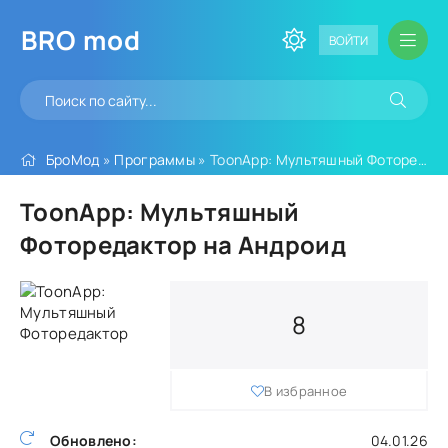
BRO
mod
ВОЙТИ
БроМод
»
Программы
» ToonApp: Мультяшный Фоторедактор
ToonApp: Мультяшный
Фоторедактор на Андроид
8
В избранное
Обновлено:
04.01.26