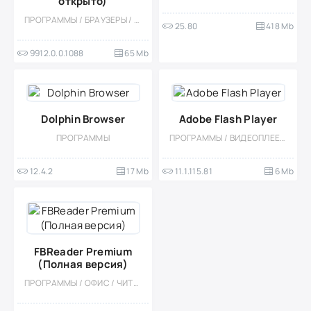
открыто)
ПРОГРАММЫ / БРАУЗЕРЫ / МОД
25.80
418 Mb
9912.0.0.1088
65 Mb
Dolphin Browser
Adobe Flash Player
ПРОГРАММЫ
ПРОГРАММЫ / ВИДЕОПЛЕЕРЫ
12.4.2
17 Mb
11.1.115.81
6 Mb
FBReader Premium
(Полная версия)
ПРОГРАММЫ / ОФИС / ЧИТАЛКИ / МОД