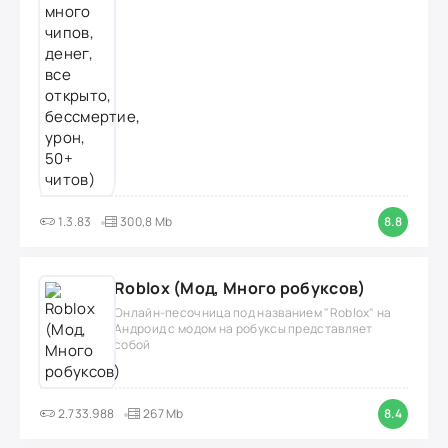
1.3.83
300,8 Mb
8.8
Roblox (Мод, Много робуксов)
Онлайн-песочница под названием "Roblox" на
Андроид с модом на робуксы представляет
собой
2.733.988
267 Mb
8.4