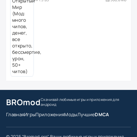
BROmod
Скачивай любимые игры
и приложения для
андроид
Главная
Игры
Приложения
Моды
Лучшие
DMCA
© 2025 "Bromod.org" Ваши любимые игры и приложения