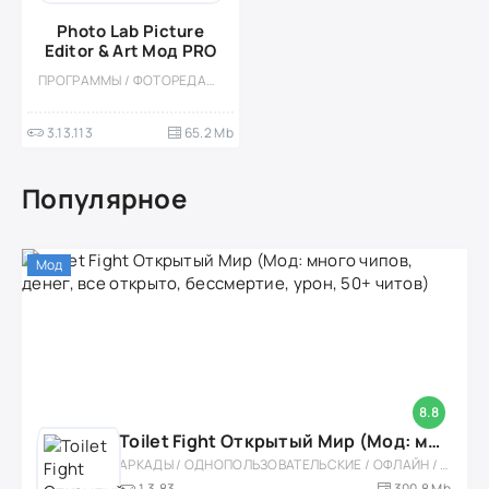
Photo Lab Picture
Editor & Art Мод PRO
ПРОГРАММЫ / ФОТОРЕДАКТОРЫ / МОД
3.13.113
65.2 Mb
Популярное
Мод
8.8
Toilet Fight Открытый Мир (Мод: много чипов, денег, все открыто, бессмертие, урон, 50+ читов)
АРКАДЫ / ОДНОПОЛЬЗОВАТЕЛЬСКИЕ / ОФЛАЙН / МОД / РОЛЕВЫЕ / ШУТЕРЫ / ОТКРЫТЫЙ МИР / ВСТРОЕННЫЙ КЕШ / 3D / ЭКШЕНЫ / ТУАЛЕТНЫЕ ВОЙНЫ / ДЛЯ ДЕТЕЙ
1.3.83
300,8 Mb