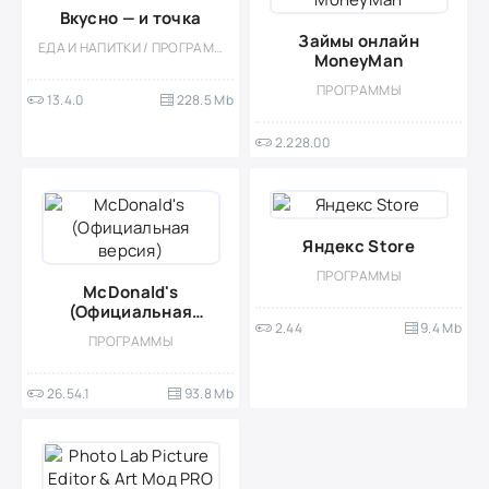
Вкусно — и точка
Займы онлайн
ЕДА И НАПИТКИ / ПРОГРАММЫ
MoneyMan
ПРОГРАММЫ
13.4.0
228.5 Mb
2.228.00
Яндекс Store
ПРОГРАММЫ
McDonald's
(Официальная
2.44
9.4 Mb
версия)
ПРОГРАММЫ
26.54.1
93.8 Mb