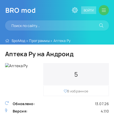
BRO
mod
ВОЙТИ
БроМод
»
Программы
» Аптека Ру
Аптека Ру на Андроид
5
В избранное
Обновлено:
13.07.26
Версия:
4.1.10