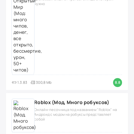
нужно
1.3.83
300,8 Mb
8.8
Roblox (Мод, Много робуксов)
Онлайн-песочница под названием "Roblox" на
Андроид с модом на робуксы представляет
собой