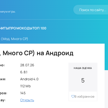
миум игры.
ЧИТЫ
ПРОМОКОДЫ
ТОП 100
e (Мод, Много CP)
, Много CP) на Андроид
но:
28.07.26
НАША ОЦЕНКА
6.8.1
5
ния:
Android 4.0
112 Mb
ров:
145
В избранное
lay:
Открыть