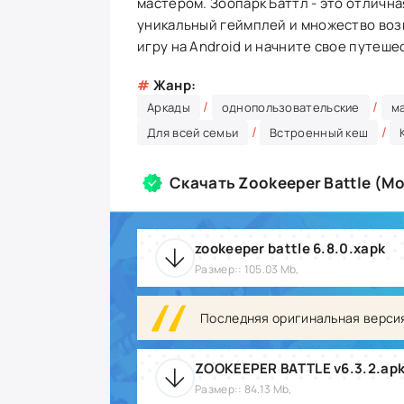
мастером. Зоопарк Баттл - это отлична
уникальный геймплей и множество воз
игру на Android и начните свое путеше
#
Жанр:
/
/
Аркады
однопользовательские
м
/
/
Для всей семьи
Встроенный кеш
Скачать Zookeeper Battle (М
zookeeper battle 6.8.0.xapk
Размер:: 105.03 Mb,
Последняя оригинальная верси
ZOOKEEPER BATTLE v6.3.2.ap
Размер:: 84.13 Mb,