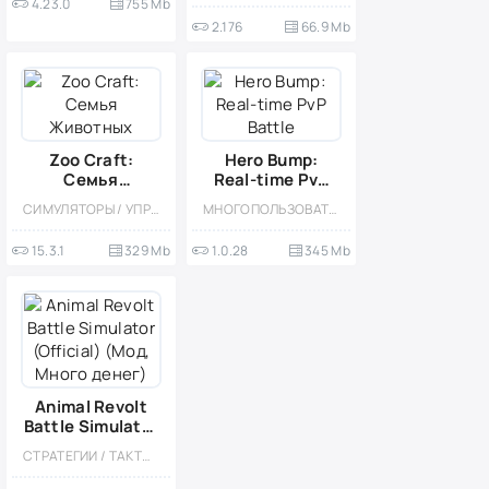
4.23.0
755 Mb
2.176
66.9 Mb
Zoo Craft:
Hero Bump:
Семья
Real-time PvP
Животных
Battle
СИМУЛЯТОРЫ / УПРАВЛЕНИЕ / ОДНОПОЛЬЗОВАТЕЛЬСКИЕ / СТИЛИЗАЦИЯ / ОФЛАЙН / МОД / БОЛЬШАЯ / ДЛЯ ВСЕЙ СЕМЬИ
МНОГОПОЛЬЗОВАТЕЛЬСКАЯ / РОЛЕВЫЕ / ВИД СВЕРХУ / ГОЛОВОЛОМКИ / ФИЗИКА / КАЗУАЛЬНЫЕ / ДЛЯ ДЕТЕЙ / СОРЕВНОВАТЕЛЬНАЯ / ОНЛАЙН / ОДНОПОЛЬЗОВАТЕЛЬСКИЕ / СТИЛИЗАЦИЯ / ФЭНТЕЗИ / МОНСТРЫ / ТАКТИЧЕСКИЕ
15.3.1
329 Mb
1.0.28
345 Mb
Animal Revolt
Battle Simulator
(Official) (Мод,
СТРАТЕГИИ / ТАКТИЧЕСКИЕ / КАЗУАЛЬНЫЕ / ОДНОПОЛЬЗОВАТЕЛЬСКИЕ / СТИЛИЗАЦИЯ / ОФЛАЙН / ПЕСОЧНИЦЫ / МОД / БОЛЬШАЯ / 3D / ФИЗИКА
Много денег)