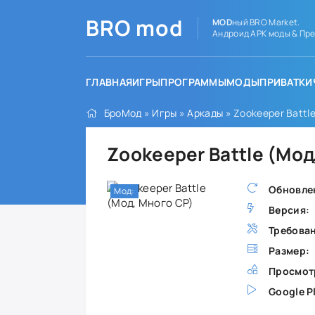
BRO
mod
MOD
ный BRO Market.
Андроид APK моды & Пре
ГЛАВНАЯ
ИГРЫ
ПРОГРАММЫ
МОДЫ
ПРИВАТКИ
БроМод
»
Игры
»
Аркады
» Zookeeper Battl
Zookeeper Battle (Мод
Обновле
Мод:
Версия:
Требова
Размер:
Просмот
Google P