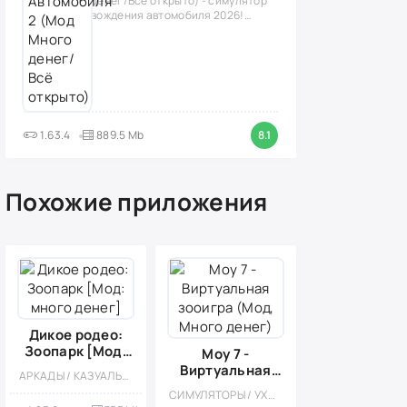
денег/Всё открыто) - симулятор
вождения автомобиля 2026!
(версия
1.63.4
889.5 Mb
8.1
Похожие приложения
Дикое родео:
Зоопарк [Мод:
Мoy 7 -
много денег]
Виртуальная
АРКАДЫ / КАЗУАЛЬНЫЕ / ЭКШЕНЫ / ПЛАТФОРМЕРЫ / РАННИЙ ДОСТУП / ОДНОПОЛЬЗОВАТЕЛЬСКИЕ / СТИЛИЗАЦИЯ / ПИКСЕЛЬНАЯ / ОФЛАЙН / МОД / ВСТРОЕННЫЙ КЕШ / ДЛЯ ДЕТЕЙ / ВЕСЁЛАЯ
зооигра (Мод,
СИМУЛЯТОРЫ / УХОД / ПИТОМЦЫ / КАЗУАЛЬНЫЕ / ОДНОПОЛЬЗОВАТЕЛЬСКИЕ / СТИЛИЗАЦИЯ / ПО МУЛЬТФИЛЬМАМ / ОФЛАЙН / МОД
Много денег)