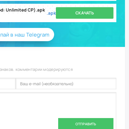
: Unlimited CP).apk
.apk
СКАЧАТЬ
пай в наш Telegram
 знаков. комментарии модерируются
ОТПРАВИТЬ