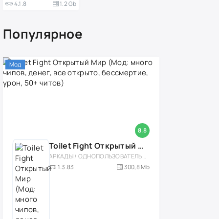
4.1.8
1.2 Gb
Популярное
Мод
8.8
Toilet Fight Открытый Мир (Мод: много чипов, денег, все открыто, бессмертие, урон, 50+ читов)
АРКАДЫ / ОДНОПОЛЬЗОВАТЕЛЬСКИЕ / ОФЛАЙН / МОД / РОЛЕВЫЕ / ШУТЕРЫ / ОТКРЫТЫЙ МИР / ВСТРОЕННЫЙ КЕШ / 3D / ЭКШЕНЫ / ТУАЛЕТНЫЕ ВОЙНЫ / ДЛЯ ДЕТЕЙ
1.3.83
300,8 Mb