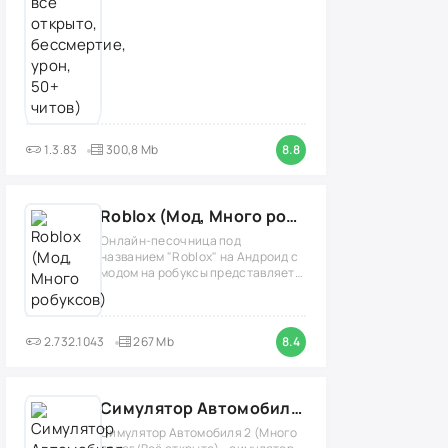
1.3.83
300,8 Mb
8.8
Roblox (Мод, Много робуксов)
Онлайн-песочница под
названием "Roblox" на Андроид с
модом на робуксы представляет
собой
2.732.1043
267 Mb
8.4
Симулятор Автомобиля 2 (Мод Много денег/Всё открыто)
Симулятор Автомобиля 2 (Много