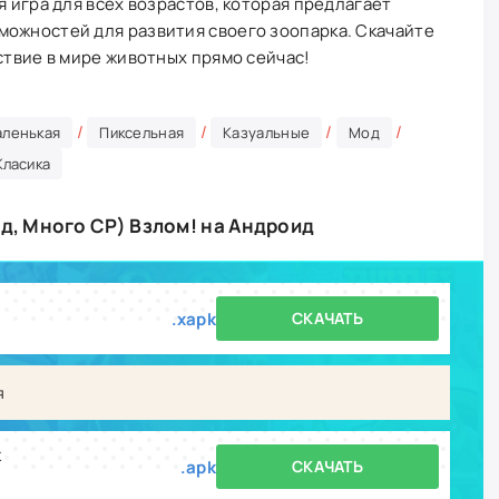
я игра для всех возрастов, которая предлагает
можностей для развития своего зоопарка. Скачайте
ствие в мире животных прямо сейчас!
/
/
/
/
аленькая
Пиксельная
Казуальные
Мод
Класика
од, Много CP) Взлом! на Андроид
.xapk
СКАЧАТЬ
я
k
.apk
СКАЧАТЬ