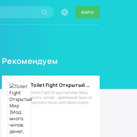
ВОЙТИ
Рекомендуем
Toilet Fight Открытый Мир (Мод: много чипов, денег, все открыто, бессмертие, урон, 50+ читов)
Toilet Fight Открытый Мир (Мод
много чипов) - драйвовый экшн от
третьего лица, в котором нужно