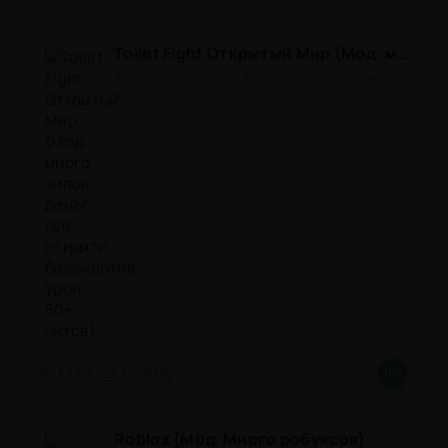
Toilet Fight Открытый Мир (Мод: много чипов, денег, все открыто, бессмертие, урон, 50+ читов)
Toilet Fight Открытый Мир (Мод много чипов) -
драйвовый экшн от третьего лица, в котором
нужно
1.3.83
300,8 Mb
8.8
Roblox (Мод, Много робуксов)