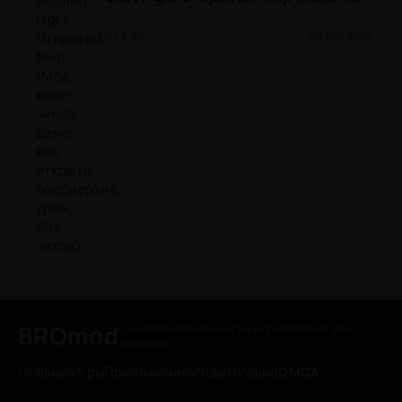
АРКАДЫ / ОДНОПОЛЬЗОВАТЕЛЬСКИЕ / ОФЛАЙН / МОД / РОЛЕВЫЕ / ШУТЕРЫ / ОТКРЫТЫЙ МИР / ВСТРОЕННЫЙ КЕШ / 3D / ЭКШЕНЫ / ТУАЛЕТНЫЕ ВОЙНЫ / ДЛЯ ДЕТЕЙ
1.3.83
300,8 Mb
BROmod
Скачивай любимые игры
и приложения для
андроид
Главная
Игры
Приложения
Моды
Лучшие
DMCA