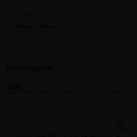
College Love Game
СИМУЛЯТОРЫ ЖИЗНИ / СИМУЛЯТОРЫ / ВИЗУАЛЬНАЯ НОВЕЛЛА / ОДНОПОЛЬЗОВАТЕЛЬСКИЕ / ОФЛАЙН / СТИЛИЗАЦИЯ / 18 / МОД / БОЛЬШАЯ
1.35.2
671.8 Mb
Популярное
Мод
8.8
Toilet Fight Открытый Мир (Мод: много чипов, денег, все открыто, бессмертие, урон, 50+ читов)