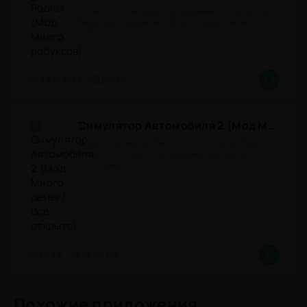
Онлайн-песочница под названием "Roblox" на
Андроид с модом на робуксы представляет
собой
2.732.1043
267 Mb
8.4
Симулятор Автомобиля 2 (Мод Много денег/Всё открыто)
Симулятор Автомобиля 2 (Много денег/Всё
открыто) - симулятор вождения автомобиля
2026! (версия
1.63.4
889.5 Mb
8.1
Похожие приложения