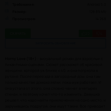
Требования:
Android 5.0
Размер:
128.89 Mb
Просмотров:
14 268
22
4
СКАЧАТЬ
ЗАПРОСИТЬ ОБНОВЛЕНИЕ
Horny Love (18+)
- визуальный роман для взрослых с
пикантными сценами. Сюжет расскажет об красивой
женщине, которой уж ближе к 40, и она погрязла в
рутине. После переезда в загородный дом, она там
только качестве домохозяйки, пока муж работает. И
она устала от этого, она словно чахнет в четырех
стенах, и поэтому хочет что-то изменить. Девушка
решает, что надо найти приключения на одно место, и
заручившись подругой, они ищут такие. Все приводит