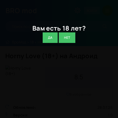
BRO
mod
ВОЙТИ
Вам есть 18 лет?
ДА
НЕТ
БроМод
»
18
» Horny Love (18+)
Horny Love (18+) на Андроид
8.5
В избранное
Обновлено:
28.07.26
Версия:
1.0