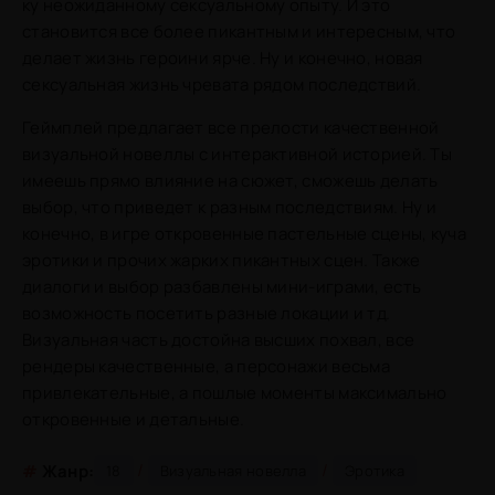
ку неожиданному сексуальному опыту. И это
становится все более пикантным и интересным, что
делает жизнь героини ярче. Ну и конечно, новая
сексуальная жизнь чревата рядом последствий.
Геймплей предлагает все прелости качественной
визуальной новеллы с интерактивной историей. Ты
имеешь прямо влияние на сюжет, сможешь делать
выбор, что приведет к разным последствиям. Ну и
конечно, в игре откровенные пастельные сцены, куча
эротики и прочих жарких пикантных сцен. Также
диалоги и выбор разбавлены мини-играми, есть
возможность посетить разные локации и тд.
Визуальная часть достойна высших похвал, все
рендеры качественные, а персонажи весьма
привлекательные, а пошлые моменты максимально
откровенные и детальные.
/
/
#
Жанр:
18
Визуальная новелла
Эротика