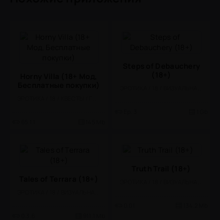
Steps of Debauchery
(18+)
Horny Villa (18+ Мод,
Бесплатные покупки)
ЭРОТИКА / 18 / ВИЗУАЛЬНАЯ НОВЕЛЛА
ЭРОТИКА / 18 / КВЕСТЫ / ГОЛОВОЛОМКИ / СТИЛИЗАЦИЯ / ОДНОПОЛЬЗОВАТЕЛЬСКИЕ / ОФЛАЙН / ВСТРОЕННЫЙ КЕШ / МОД / ПОРТЫ / МАЛЕНЬКАЯ
Ep. 3
1 Gb
65.1.1
145 Mb
Truth Trail (18+)
Tales of Terrara (18+)
ЭРОТИКА / 18 / ВИЗУАЛЬНАЯ НОВЕЛЛА
ЭРОТИКА / 18 / ВИЗУАЛЬНАЯ НОВЕЛЛА
0.01
134.2 Mb
0.3.6
911.1 Mb