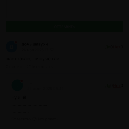
ОТПРАВИТЬ
дочь шавухи
Д
Да
0
Нет
0
24 мая 2026 17:37
щас скачаю, гляну че там
Ответить
Цитировать
....
.
Да
0
Нет
0
26 июня 2026 06:35
Ну и чё
..............................
..............
Ответить
Цитировать