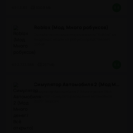
1.3.83
300,8 Mb
8.8
Roblox (Мод, Много робуксов)
Онлайн-песочница под названием "Roblox" на
Андроид с модом на робуксы представляет
собой
2.733.988
267 Mb
8.4
Симулятор Автомобиля 2 (Мод Много денег/Всё открыто)
Симулятор Автомобиля 2 (Много денег/Всё
открыто) - симулятор вождения автомобиля
2026! (версия