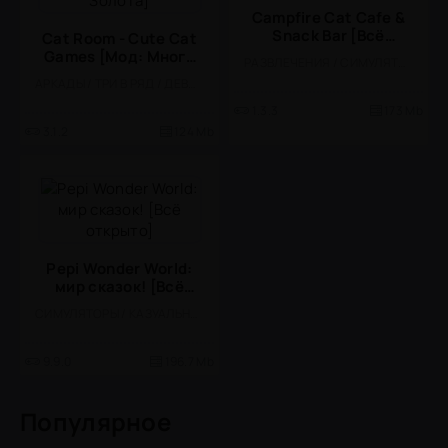
Campfire Cat Cafe &
Snack Bar [Всё
Cat Room - Cute Cat
открыто]
Games [Мод: Много
РАЗВЛЕЧЕНИЯ / СИМУЛЯТОРЫ / ИНДИ / УПРАВЛЕНИЕ / КАЗУАЛЬНЫЕ / МИЛАЯ / ОДНОПОЛЬЗОВАТЕЛЬСКИЕ / СТИЛИЗАЦИЯ / ПО МУЛЬТФИЛЬМАМ / ОФЛАЙН / МОД / ДЛЯ ДЕТЕЙ
денег и Золота]
АРКАДЫ / ТРИ В РЯД / ДЕВОЧКАМ / ДЛЯ ДЕТЕЙ / МИЛАЯ / ГОЛОВОЛОМКИ / МОД / ОДНОПОЛЬЗОВАТЕЛЬСКИЕ / ПО МУЛЬТФИЛЬМАМ / ОФЛАЙН / МАЛЕНЬКАЯ
1.3.3
173 Mb
3.1.2
124 Mb
Pepi Wonder World:
мир сказок! [Всё
открыто]
СИМУЛЯТОРЫ / КАЗУАЛЬНЫЕ / ОДНОПОЛЬЗОВАТЕЛЬСКИЕ / СТИЛИЗАЦИЯ / ОФЛАЙН / ПО МУЛЬТФИЛЬМАМ / ДЛЯ ДЕТЕЙ / ДЕВОЧКАМ / ФЭНТЕЗИ / МОД
9.9.0
196.7 Mb
Популярное