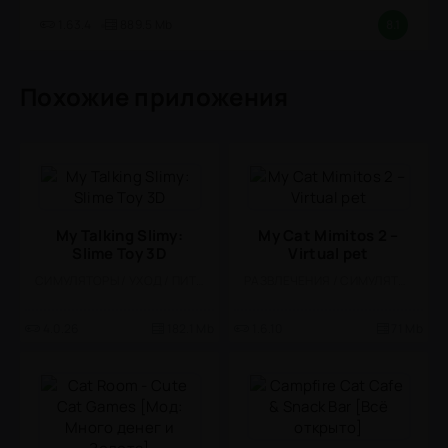
1.63.4
889.5 Mb
8.1
Похожие приложения
My Talking Slimy:
My Cat Mimitos 2 –
Slime Toy 3D
Virtual pet
СИМУЛЯТОРЫ / УХОД / ПИТОМЦЫ / МОД / ОДНОПОЛЬЗОВАТЕЛЬСКИЕ / МИЛАЯ / ДЛЯ ДЕТЕЙ / ОФЛАЙН / КАЗУАЛЬНЫЕ
РАЗВЛЕЧЕНИЯ / СИМУЛЯТОРЫ / УХОД / ПИТОМЦЫ / КАЗУАЛЬНЫЕ / ОДНОПОЛЬЗОВАТЕЛЬСКИЕ / СТИЛИЗАЦИЯ / ПО МУЛЬТФИЛЬМАМ / ОФЛАЙН / ДЛЯ ДЕТЕЙ / МИЛАЯ / МАЛЕНЬКАЯ / ВЕСЁЛАЯ / АРКАДЫ
4.0.26
182.1 Mb
1.6.10
71 Mb