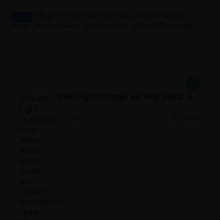
Мод
8.8
Toilet Fight Открытый Мир (Мод: много чипов, денег, все открыто, бессмертие, урон, 50+ читов)
АРКАДЫ / ОДНОПОЛЬЗОВАТЕЛЬСКИЕ / ОФЛАЙН / МОД / РОЛЕВЫЕ / ШУТЕРЫ / ОТКРЫТЫЙ МИР / ВСТРОЕННЫЙ КЕШ / 3D / ЭКШЕНЫ / ТУАЛЕТНЫЕ ВОЙНЫ / ДЛЯ ДЕТЕЙ
1.3.83
300,8 Mb