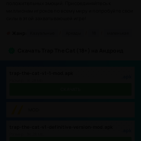
положительных эмоций. Присоединяйтесь к
миллионам игроков по всему миру и попробуйте свои
силы в этой захватывающей игре!
/
/
/
#
Жанр:
Казуальные
Аркады
18
маленькая
Скачать Trap The Cat (18+) на Андроид
trap-the-cat-v1-1-mod.apk
.apk
Размер:: 91.28 Mb,
СКАЧАТЬ
MOD:
trap-the-cat-v1-definitive-version-mod.apk
.apk
Размер:: 94.28 Mb,