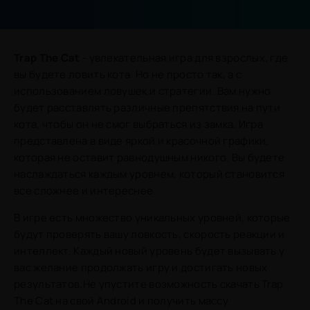
Trap The Cat
- увлекательная игра для взрослых, где
вы будете ловить кота. Но не просто так, а с
использованием ловушек и стратегии. Вам нужно
будет расставлять различные препятствия на пути
кота, чтобы он не смог выбраться из замка. Игра
представлена в виде яркой и красочной графики,
которая не оставит равнодушным никого. Вы будете
наслаждаться каждым уровнем, который становится
все сложнее и интереснее.
В игре есть множество уникальных уровней, которые
будут проверять вашу ловкость, скорость реакции и
интеллект. Каждый новый уровень будет вызывать у
вас желание продолжать игру и достигать новых
результатов.Не упустите возможность скачать Trap
The Cat на свой Android и получить массу