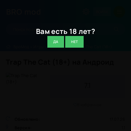
BRO
mod
ВОЙТИ
Вам есть 18 лет?
ДА
НЕТ
БроМод
»
Игры
»
Казуальные
» Trap The Cat (18+)
Trap The Cat (18+) на Андроид
7.1
В избранное
Обновлено:
17.07.26
Версия:
1.1