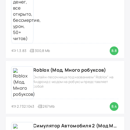
1.3.83
300,8 Mb
8.8
Roblox (Мод, Много робуксов)
Онлайн-песочница под названием "Roblox" на
Андроид с модом на робуксы представляет
собой
2.732.1043
267 Mb
8.4
Симулятор Автомобиля 2 (Мод Много денег/Всё открыто)