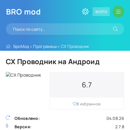
BRO
mod
ВОЙТИ
БроМод
»
Программы
» CX Проводник
CX Проводник на Андроид
6.7
В избранное
Обновлено:
04.08.26
Версия:
2.7.8