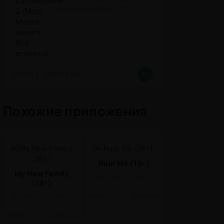
денег/Всё открыто) - симулятор
вождения автомобиля 2026!
(версия
1.63.4
889.5 Mb
8.1
Похожие приложения
Ruin Me (18+)
My New Family
ЭРОТИКА / 18 / ВИЗУАЛЬНАЯ НОВЕЛЛА
(18+)
0.60.2
114 Mb
ЭРОТИКА / 18 / ВИЗУАЛЬНАЯ НОВЕЛЛА
Final
1.6 Gb