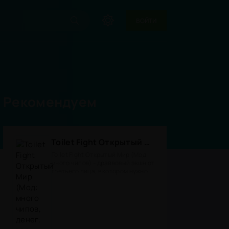
ВОЙТИ
Рекомендуем
Toilet Fight Открытый Мир (Мод: много чипов, денег, все открыто, бессмертие, урон, 50+ читов)
Toilet Fight Открытый Мир (Мод
много чипов) - драйвовый экшн от
третьего лица, в котором нужно