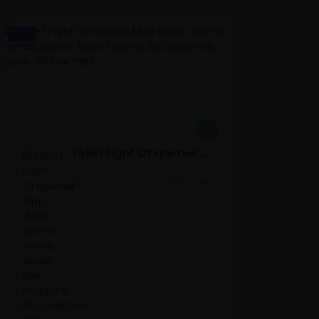
Мод
8.8
Toilet Fight Открытый Мир (Мод: много чипов, денег, все открыто, бессмертие, урон, 50+ читов)
АРКАДЫ / ОДНОПОЛЬЗОВАТЕЛЬСКИЕ / ОФЛАЙН / МОД / РОЛЕВЫЕ / ШУТЕРЫ / ОТКРЫТЫЙ МИР / ВСТРОЕННЫЙ КЕШ / 3D / ЭКШЕНЫ / ТУАЛЕТНЫЕ ВОЙНЫ / ДЛЯ ДЕТЕЙ
1.3.83
300,8 Mb