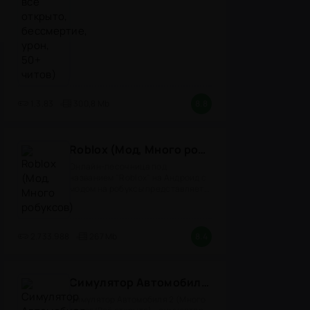
1.3.83
300,8 Mb
8.8
Roblox (Мод, Много робуксов)
Онлайн-песочница под
названием "Roblox" на Андроид с
модом на робуксы представляет
собой
2.733.988
267 Mb
8.4
Симулятор Автомобиля 2 (Мод Много денег/Всё открыто)
Симулятор Автомобиля 2 (Много