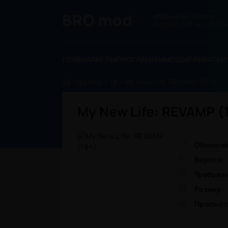
BRO
mod
MOD
ный BRO Market.
Андроид APK моды & Пре
ГЛАВНАЯ
ИГРЫ
ПРОГРАММЫ
МОДЫ
ПРИВАТКИ
БроМод
»
18
» My New Life: REVAMP (18+)
My New Life: REVAMP (
Обновле
Версия:
Требова
Размер:
Просмот