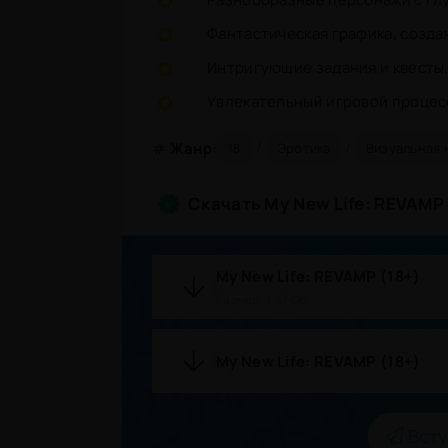
Фантастическая графика, созд
Интригующие задания и квесты,
Увлекательный игровой процесс
/
/
#
Жанр:
18
Эротика
Визуальная 
Скачать My New Life: REVAMP
My New Life: REVAMP (18+)
Размер: 1.47 Gb
My New Life: REVAMP (18+)
P
Всту