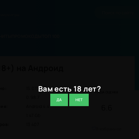
миум игры.
ЧИТЫ
ПРОМОКОДЫ
ТОП 100
18+) на Андроид
Вам есть 18 лет?
но:
15.07.26
НАША ОЦЕНКА
0.98.7
ДА
НЕТ
6.6
ния:
Android 4.4
1.47 Gb
ров:
13 407
В избранное