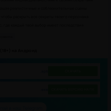
ающая реалистичные и соблазнительные сцены
 чтобы раскрыть все секреты твоего персонажа
, где каждый твой выбор имеет последствия
новелла
 (18+) на Андроид
.apk
СКАЧАТЬ
C
.exe
СКАЧАТЬ ВЕРСИЮ НА ПК
пай в наш Telegram