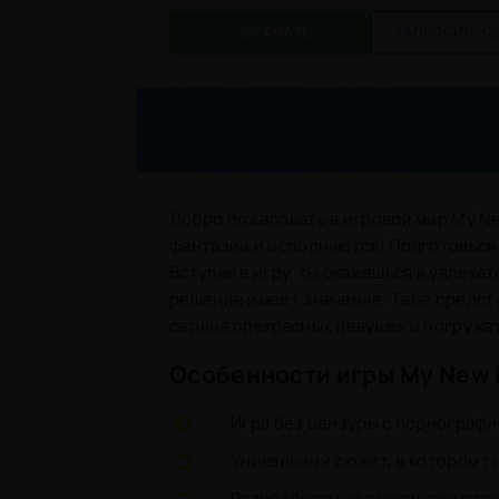
СКАЧАТЬ
ЗАПРОСИТЬ О
Добро пожаловать в игровой мир My Ne
фантазии и исполняются! Подготовься к
Вступая в игру, ты окажешься в увлека
решение имеет значение. Тебе предст
сердца прекрасных девушек и погружа
Особенности игры My New L
Игра без цензуры с порнограф
Уникальный сюжет, в котором т
Разнообразные персонажи с гл