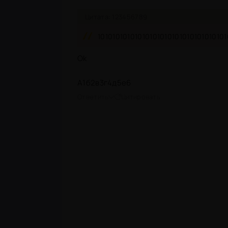
Цитата: 123456789
10101010101010101010101010101010101
Ok
А1б2в3г4д5е6
Ответить
Цитировать