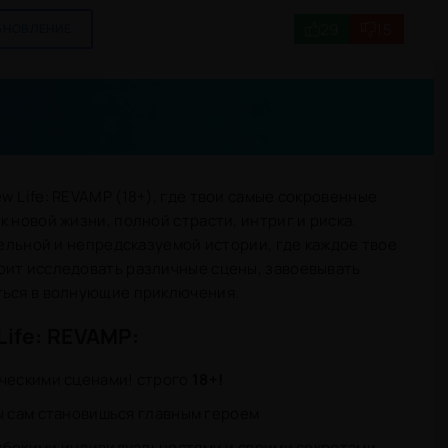
29
15
БНОВЛЕНИЕ
w Life: REVAMP (18+), где твои самые сокровенные
 новой жизни, полной страсти, интриг и риска.
тельной и непредсказуемой истории, где каждое твое
оит исследовать различные сцены, завоевывать
ться в волнующие приключения.
ife: REVAMP:
ическими сценами! строго
18+!
ы сам становишься главным героем
убокими индивидуальностями и своими секретами