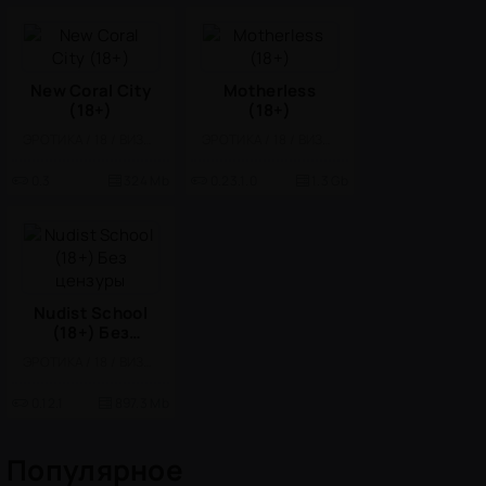
New Coral City
Motherless
(18+)
(18+)
ЭРОТИКА / 18 / ВИЗУАЛЬНАЯ НОВЕЛЛА
ЭРОТИКА / 18 / ВИЗУАЛЬНАЯ НОВЕЛЛА
0.3
324 Mb
0.23.1.0
1.3 Gb
Nudist School
(18+) Без
цензуры
ЭРОТИКА / 18 / ВИЗУАЛЬНАЯ НОВЕЛЛА
0.12.1
897.3 Mb
Популярное