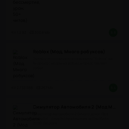
1.3.83
300,8 Mb
8.8
Roblox (Мод, Много робуксов)
Онлайн-песочница под названием "Roblox" на
Андроид с модом на робуксы представляет
собой
2.733.988
267 Mb
8.4
Симулятор Автомобиля 2 (Мод Много денег/Всё открыто)
Симулятор Автомобиля 2 (Много денег/Всё
открыто) - симулятор вождения автомобиля
2026! (версия