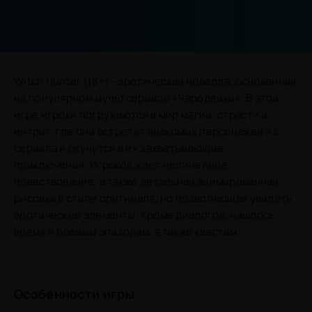
Witch Hunter (18+) - эротическая новелла, основанная
на популярном мультсериале «Чародейки». В этой
игре игроки погружаются в мир магии, страсти и
интриг, где они встретят знакомых персонажей из
сериала и окунутся в их захватывающие
приключения. Игроков ждет нелинейное
повествование, а также детальная анимированная
рисовка в стиле оригинала, но позволяющая увидеть
эротические элементы. Кроме диалогов, нашлось
время и боевым эпизодам, а также квестам.
Особенности игры