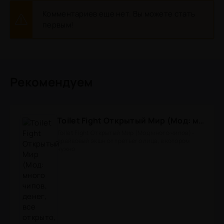
Комментариев еще нет. Вы можете стать
первым!
Рекомендуем
Toilet Fight Открытый Мир (Мод: много чипов, денег, все открыто, бессмертие, урон, 50+ читов)
Toilet Fight Открытый Мир (Мод много чипов) -
драйвовый экшн от третьего лица, в котором
нужно