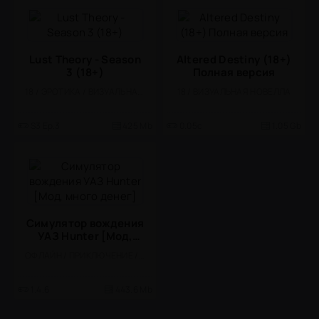
Lust Theory - Season
Altered Destiny (18+)
3 (18+)
Полная версия
18 / ЭРОТИКА / ВИЗУАЛЬНАЯ НОВЕЛЛА
18 / ВИЗУАЛЬНАЯ НОВЕЛЛА
S3 Ep.3
425 Mb
0.05c
1.05 Gb
Симулятор вождения
УАЗ Hunter [Мод,
много денег]
ОФЛАЙН / ПРИКЛЮЧЕНИЕ / СИМУЛЯТОРЫ / ОТКРЫТЫЙ МИР / 3D / РЕАЛИЗМ / ФИЗИКА / ОДНОПОЛЬЗОВАТЕЛЬСКИЕ / МОД
1.4.6
443.6 Mb