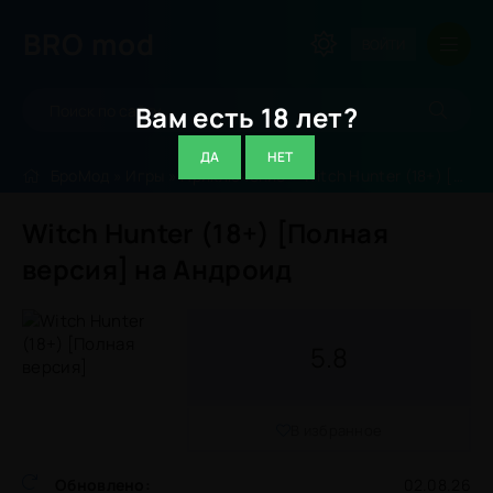
BRO
mod
ВОЙТИ
Вам есть 18 лет?
ДА
НЕТ
БроМод
»
Игры
»
Приключение
» Witch Hunter (18+) [Полная версия]
Witch Hunter (18+) [Полная
версия] на Андроид
5.8
В избранное
Обновлено:
02.08.26