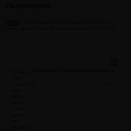
Популярное
Мод
8.8
Toilet Fight Открытый Мир (Мод: много чипов, денег, все открыто, бессмертие, урон, 50+ читов)
АРКАДЫ / ОДНОПОЛЬЗОВАТЕЛЬСКИЕ / ОФЛАЙН / МОД / РОЛЕВЫЕ / ШУТЕРЫ / ОТКРЫТЫЙ МИР / ВСТРОЕННЫЙ КЕШ / 3D / ЭКШЕНЫ / ТУАЛЕТНЫЕ ВОЙНЫ / ДЛЯ ДЕТЕЙ
1.3.83
300,8 Mb