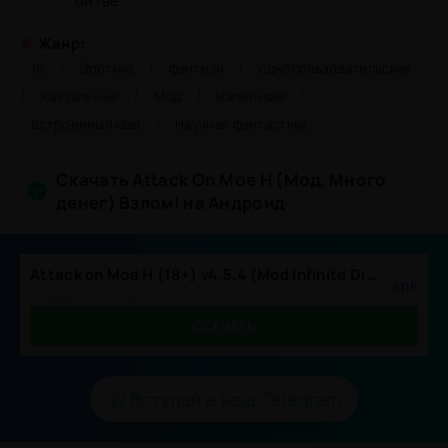
битве.
#
Жанр:
/
/
/
18
Эротика
фэнтези
однопользовательские
/
/
/
/
Казуальные
Мод
маленькая
/
Встроенный кеш
Научная фантастика
Скачать Attack On Moe H (Мод, Много
денег) Взлом! на Андроид
Attack on Moe H (18+) v4.5.4 (Mod Infinite Diamonds).apk
.apk
Размер:: 52.36 Mb,
СКАЧАТЬ
Вступай в наш Telegram