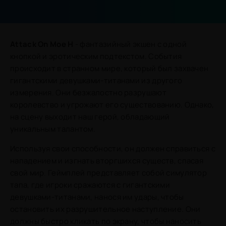
Attack On Moe H
- фантазийный экшен с одной
кнопкой и эротическим подтекстом. События
происходит в странном мире, который был захвачен
гигантскими девушками-титанами из другого
измерения. Они безжалостно разрушают
королевство и угрожают его существованию. Однако,
на сцену выходит наш герой, обладающий
уникальным талантом.
Используя свои способности, он должен справиться с
нападением и изгнать вторгшихся существ, спасая
свой мир. Геймплей представляет собой симулятор
тапа, где игроки сражаются с гигантскими
девушками-титанами, нанося им удары, чтобы
остановить их разрушительное наступление. Они
должны быстро кликать по экрану, чтобы наносить