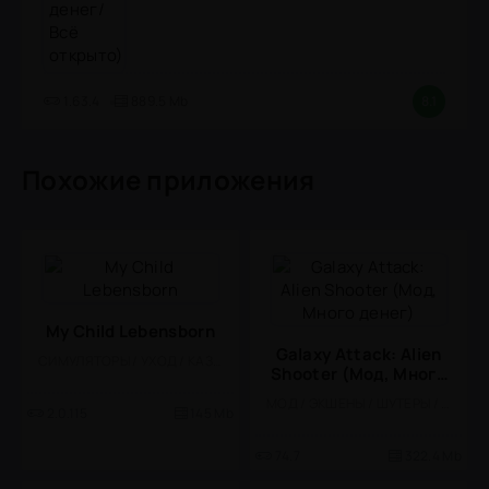
1.63.4
889.5 Mb
8.1
Похожие приложения
My Child Lebensborn
Galaxy Attack: Alien
СИМУЛЯТОРЫ / УХОД / КАЗУАЛЬНЫЕ / ОДНОПОЛЬЗОВАТЕЛЬСКИЕ / ОФЛАЙН / ДЛЯ ДЕТЕЙ / СТИЛИЗАЦИЯ / ПЛАТНАЯ
Shooter (Мод, Много
денег)
МОД / ЭКШЕНЫ / ШУТЕРЫ / КАЗУАЛЬНЫЕ / ОДНОПОЛЬЗОВАТЕЛЬСКИЕ / СТИЛИЗАЦИЯ / ОФЛАЙН / ВИД СВЕРХУ / КОСМОС / РЕТРО / АРКАДЫ
2.0.115
145 Mb
74.7
322.4 Mb