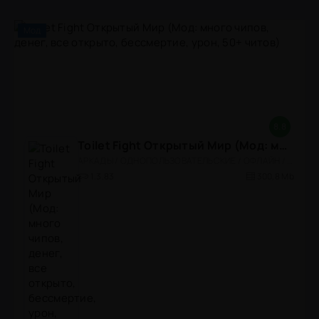
Мод
8.8
Toilet Fight Открытый Мир (Мод: много чипов, денег, все открыто, бессмертие, урон, 50+ читов)
АРКАДЫ / ОДНОПОЛЬЗОВАТЕЛЬСКИЕ / ОФЛАЙН / МОД / РОЛЕВЫЕ / ШУТЕРЫ / ОТКРЫТЫЙ МИР / ВСТРОЕННЫЙ КЕШ / 3D / ЭКШЕНЫ / ТУАЛЕТНЫЕ ВОЙНЫ / ДЛЯ ДЕТЕЙ
1.3.83
300,8 Mb