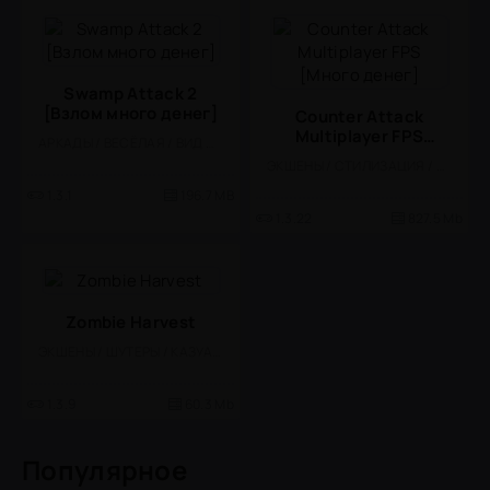
Swamp Attack 2
[Взлом много денег]
Counter Attack
Multiplayer FPS
АРКАДЫ / ВЕСЁЛАЯ / ВИД СБОКУ / ЭКШЕНЫ / ШУТЕРЫ / КАЗУАЛЬНЫЕ / СТИЛИЗАЦИЯ / МОД / ПО МУЛЬТФИЛЬМАМ
[Много денег]
ЭКШЕНЫ / СТИЛИЗАЦИЯ / ОДНОПОЛЬЗОВАТЕЛЬСКИЕ / СОРЕВНОВАТЕЛЬНАЯ / МНОГОПОЛЬЗОВАТЕЛЬСКАЯ / КАЗУАЛЬНЫЕ / ТАКТИЧЕСКИЕ / ШУТЕРЫ / БОЛЬШАЯ / МОД / ВСТРОЕННЫЙ КЕШ / 3D / ОТ ПЕРВОГО ЛИЦА
1.3.1
196.7 MB
1.3.22
827.5 Mb
Zombie Harvest
ЭКШЕНЫ / ШУТЕРЫ / КАЗУАЛЬНЫЕ / ОДНОПОЛЬЗОВАТЕЛЬСКИЕ / СТИЛИЗАЦИЯ / ОФЛАЙН / ЗОМБИ / МОД / МАЛЕНЬКАЯ
1.3.9
60.3 Mb
Популярное