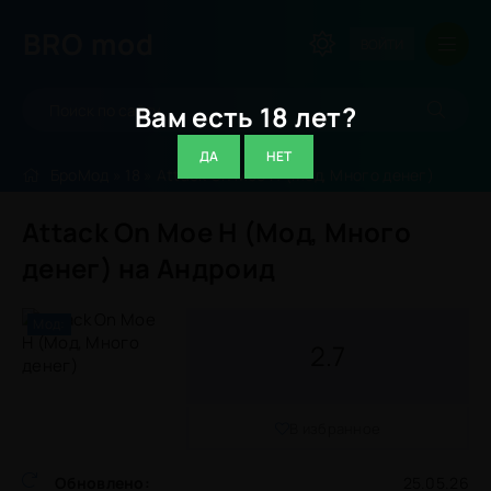
BRO
mod
ВОЙТИ
Вам есть 18 лет?
ДА
НЕТ
БроМод
»
18
» Attack On Moe H (Мод, Много денег)
Attack On Moe H (Мод, Много
денег) на Андроид
Мод:
2.7
В избранное
Обновлено:
25.05.26