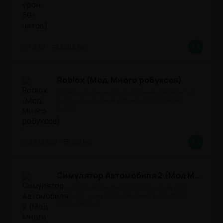
1.3.83
300,8 Mb
8.8
Roblox (Мод, Много робуксов)
Онлайн-песочница под названием "Roblox" на
Андроид с модом на робуксы представляет
собой
2.733.988
267 Mb
8.4
Симулятор Автомобиля 2 (Мод Много денег/Всё открыто)
Симулятор Автомобиля 2 (Много денег/Всё
открыто) - симулятор вождения автомобиля
2026! (версия