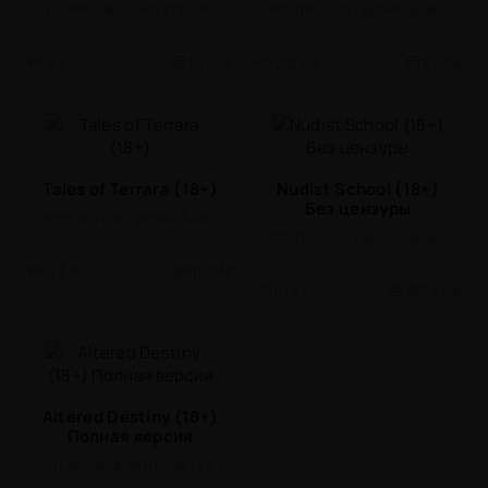
18 / ПРИКЛЮЧЕНИЕ / ПО МУЛЬТФИЛЬМАМ / ВЕСЁЛАЯ / НАУЧНАЯ ФАНТАСТИКА / БОЛЬШАЯ
ЭРОТИКА / 18 / ВИЗУАЛЬНАЯ НОВЕЛЛА
4.3
1.24 Gb
2024-4
2.4 Gb
Tales of Terrara (18+)
Nudist School (18+)
Без цензуры
ЭРОТИКА / 18 / ВИЗУАЛЬНАЯ НОВЕЛЛА
ЭРОТИКА / 18 / ВИЗУАЛЬНАЯ НОВЕЛЛА
0.3.6
911.1 Mb
0.12.1
897.3 Mb
Altered Destiny (18+)
Полная версия
18 / ВИЗУАЛЬНАЯ НОВЕЛЛА