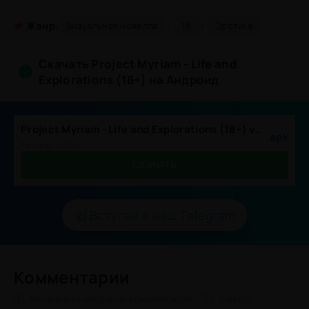
/
/
#
Жанр:
Визуальная новелла
18
Эротика
Скачать Project Myriam - Life and
Explorations (18+) на Андроид
Project Myriam - Life and Explorations (18+) vCh.4.10a
.apk
Размер: 1.2 GB
СКАЧАТЬ
Вступай в наш Telegram
Комментарии
Минимальная длина комментария - 50 знаков.