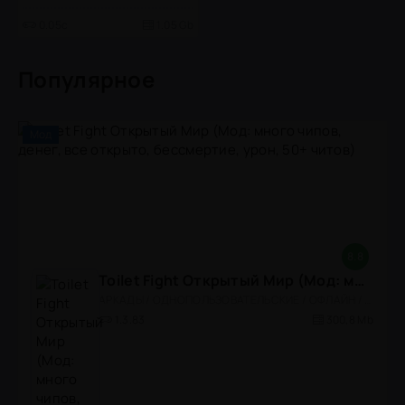
0.05c
1.05 Gb
Популярное
Мод
8.8
Toilet Fight Открытый Мир (Мод: много чипов, денег, все открыто, бессмертие, урон, 50+ читов)
АРКАДЫ / ОДНОПОЛЬЗОВАТЕЛЬСКИЕ / ОФЛАЙН / МОД / РОЛЕВЫЕ / ШУТЕРЫ / ОТКРЫТЫЙ МИР / ВСТРОЕННЫЙ КЕШ / 3D / ЭКШЕНЫ / ТУАЛЕТНЫЕ ВОЙНЫ / ДЛЯ ДЕТЕЙ
1.3.83
300,8 Mb