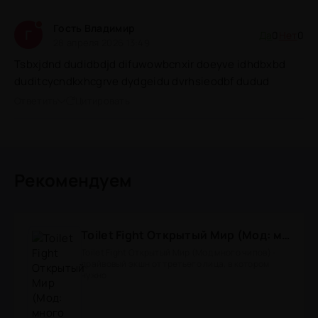
Гость Владимир
Г
Да
0
Нет
0
28 апреля 2026 13:49
Tsbxjdnd dudidbdjd difuwowbcnxir doeyve idhdbxbd
duditcycndkxhcgrve dydgeidu dvrhsieodbf dudud
Ответить
Цитировать
Рекомендуем
Toilet Fight Открытый Мир (Мод: много чипов, денег, все открыто, бессмертие, урон, 50+ читов)
Toilet Fight Открытый Мир (Мод много чипов) -
драйвовый экшн от третьего лица, в котором
нужно