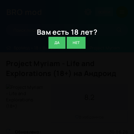
BRO
mod
ВОЙТИ
Вам есть 18 лет?
ДА
НЕТ
БроМод
»
18
»
Визуальная новелла
» Project Myriam - Life and Explorations (18+)
Project Myriam - Life and
Explorations (18+) на Андроид
8.2
В избранное
Обновлено:
30.06.26