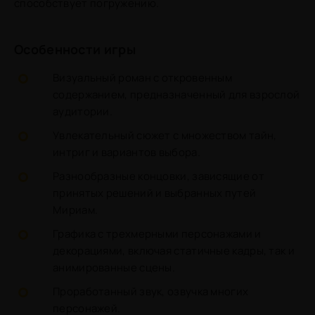
способствует погружению.
Особенности игры
Визуальный роман с откровенным
содержанием, предназначенный для взрослой
аудитории.
Увлекательный сюжет с множеством тайн,
интриг и вариантов выбора.
Разнообразные концовки, зависящие от
принятых решений и выбранных путей
Мириам.
Графика с трехмерными персонажами и
декорациями, включая статичные кадры, так и
анимированные сцены.
Проработанный звук, озвучка многих
персонажей.