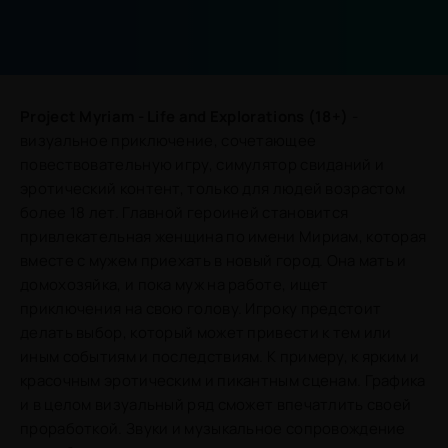
Project Myriam - Life and Explorations (18+)
-
визуальное приключение, сочетающее
повествовательную игру, симулятор свиданий и
эротический контент, только для людей возрастом
более 18 лет. Главной героиней становится
привлекательная женщина по имени Мириам, которая
вместе с мужем приехать в новый город. Она мать и
домохозяйка, и пока муж на работе, ищет
приключения на свою голову. Игроку предстоит
делать выбор, который может привести к тем или
иным событиям и последствиям. К примеру, к ярким и
красочным эротическим и пикантным сценам. Графика
и в целом визуальный ряд сможет впечатлить своей
проработкой. Звуки и музыкальное сопровождение