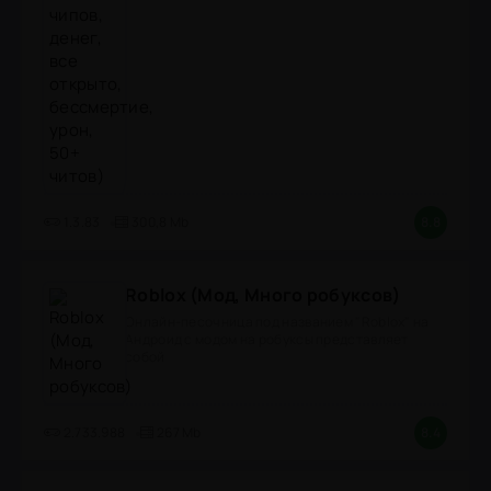
1.3.83
300,8 Mb
8.8
Roblox (Мод, Много робуксов)
Онлайн-песочница под названием "Roblox" на
Андроид с модом на робуксы представляет
собой
2.733.988
267 Mb
8.4