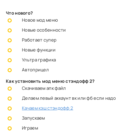
Что нового?
Новое мод меню
Новые особенности
Работает супер
Новые функции
Ультра графика
Автоприцел
Как установить мод меню стэндофф 2?
Скачиваем апк файл
Делаем левый аккаунт вк или фб если надо
Качаем кэш стэндофф 2
Запускаем
Играем