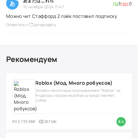
あまたはこれら
あ
Да
3
Нет
0
10 ноября 2024 11:47
Можно чит Стаффорд 2 лайк поставил подписку
Ответить
Цитировать
Рекомендуем
Roblox (Мод, Много робуксов)
Онлайн-песочница под названием "Roblox" на
Андроид с модом на робуксы представляет
собой
2.733.988
267 Mb
8.4