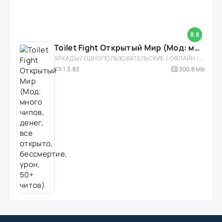
8.8
Toilet Fight Открытый Мир (Мод: много чипов, денег, все открыто, бессмертие, урон, 50+ читов)
АРКАДЫ / ОДНОПОЛЬЗОВАТЕЛЬСКИЕ / ОФЛАЙН / МОД / РОЛЕВЫЕ / ШУТЕРЫ / ОТКРЫТЫЙ МИР / ВСТРОЕННЫЙ КЕШ / 3D / ЭКШЕНЫ / ТУАЛЕТНЫЕ ВОЙНЫ / ДЛЯ ДЕТЕЙ
1.3.83
300,8 Mb