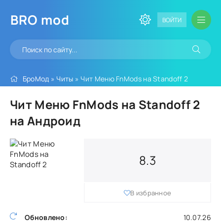
BRO
mod
ВОЙТИ
БроМод
»
Читы
» Чит Меню FnMods на Standoff 2
Чит Меню FnMods на Standoff 2
на Андроид
8.3
В избранное
Обновлено:
10.07.26