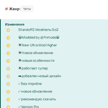
#
Жанр:
Читы
Изменения
Standoff2 Modmenu So2
😀Modded by @Fnmods😀
🌟New Ultra Mod Higher
🌟Новое обновление
🌟новые особенности
🌟работает супер
➡️добавлен новый дизайн
✅Без ппробле
✅новое обновление
✅рекомендую скачать
✅Version Pro