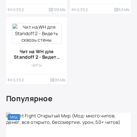
0.39.2
106 Mb
0.39.2
53 Mb
Чит на WH для
Standoff 2 - Видеть
сквозь стены
ЧИТЫ
0.39.2
95 Mb
Популярное
Мод