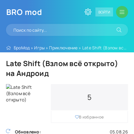
BRO
mod
ВОЙТИ
БроМод
»
Игры
»
Приключение
» Late Shift (Взлом всё открыто)
Late Shift (Взлом всё открыто)
на Андроид
5
В избранное
Обновлено:
05.08.26