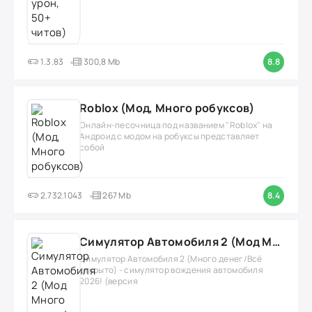
1.3.83
300,8 Mb
8.8
Roblox (Мод, Много робуксов)
Онлайн-песочница под названием "Roblox" на
Андроид с модом на робуксы представляет
собой
2.732.1043
267 Mb
8.4
Симулятор Автомобиля 2 (Мод Много денег/Всё открыто)
Симулятор Автомобиля 2 (Много денег/Всё
открыто) - симулятор вождения автомобиля
2026! (версия