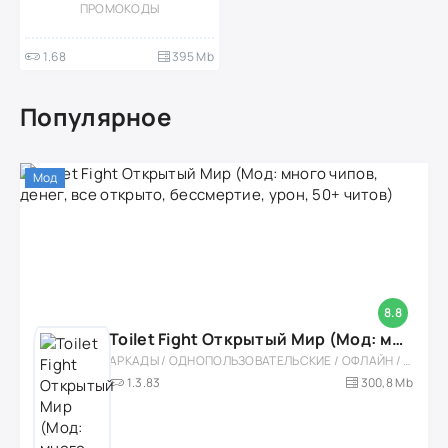
ПРОМОКОДЫ
1.68
395 Mb
Популярное
Мод
8.8
Toilet Fight Открытый Мир (Мод: много чипов, денег, все открыто, бессмертие, урон, 50+ читов)
АРКАДЫ / ОДНОПОЛЬЗОВАТЕЛЬСКИЕ / ОФЛАЙН / МОД / РОЛЕВЫЕ / ШУТЕРЫ / ОТКРЫТЫЙ МИР / ВСТРОЕННЫЙ КЕШ / 3D / ЭКШЕНЫ / ТУАЛЕТНЫЕ ВОЙНЫ / ДЛЯ ДЕТЕЙ
1.3.83
300,8 Mb