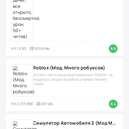
1.3.83
300,8 Mb
8.8
Roblox (Мод, Много робуксов)
Онлайн-песочница под названием "Roblox" на
Андроид с модом на робуксы представляет
собой
2.733.988
267 Mb
8.4
Симулятор Автомобиля 2 (Мод Много денег/Всё открыто)