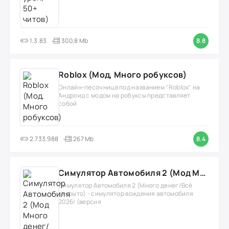
1.3.83
300,8 Mb
8.8
Roblox (Мод, Много робуксов)
Онлайн-песочница под названием "Roblox" на
Андроид с модом на робуксы представляет
собой
2.733.988
267 Mb
8.4
Симулятор Автомобиля 2 (Мод Много денег/Всё открыто)
Симулятор Автомобиля 2 (Много денег/Всё
открыто) - симулятор вождения автомобиля
2026! (версия