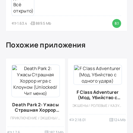
1.63.4
889.5 Mb
8.1
Похожие приложения
F Class Adventurer
(Мод, Убийство с
одного удара)
Death Park 2: Ужасы
ЭКШЕНЫ / РОЛЕВЫЕ / КАЗУАЛЬНЫЕ / ПИКСЕЛЬНАЯ / ОДНОПОЛЬЗОВАТЕЛЬСКИЕ / СТИЛИЗАЦИЯ / МОНСТРЫ / ФЭНТЕЗИ / МОД / ВСТРОЕННЫЙ КЕШ / АНИМЕ / ПРИКЛЮЧЕНИЕ / БОССЫ
Страшная Хоррор
игра с Клоуном
ПРИКЛЮЧЕНИЕ / ЭКШЕНЫ / ХОРРОР / ОДНОПОЛЬЗОВАТЕЛЬСКИЕ / СТИЛИЗАЦИЯ / 3D / МОНСТРЫ / ВЫЖИВАНИЕ / ХОРРОР НА ВЫЖИВАНИЕ / ОТ ПЕРВОГО ЛИЦА / ГОЛОВОЛОМКИ
2.18.01
124 Mb
(Unlocked/Чит меню)
1.7.6
187.3 Mb