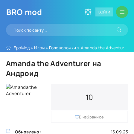
BRO
mod
ВОЙТИ
БроМод
»
Игры
»
Головоломки
» Amanda the Adventurer
Amanda the Adventurer на
Андроид
10
В избранное
Обновлено:
15.09.23