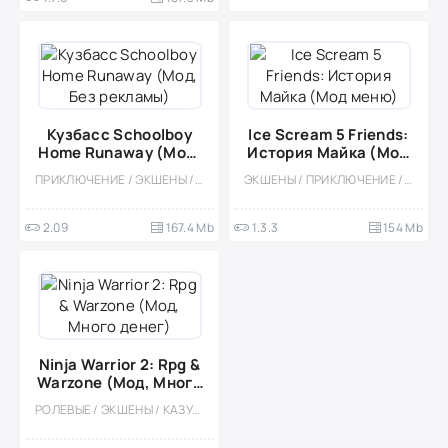
Кузбасс Schoolboy
Ice Scream 5 Friends:
Home Runaway (Мод,
История Майка (Мод
Без рекламы)
меню)
ПРИКЛЮЧЕНИЕ / ЭКШЕНЫ / ОДНОПОЛЬЗОВАТЕЛЬСКИЕ / СТИЛИЗАЦИЯ / ОФЛАЙН / ВЫЖИВАНИЕ / ОТ ПЕРВОГО ЛИЦА
ЭКШЕНЫ / ПРИКЛЮЧЕНИЕ / КАЗУАЛЬНЫЕ / ОДНОПОЛЬЗОВАТЕЛЬСКИЕ / СТИЛИЗАЦИЯ / ОФЛАЙН / 3D / ДЛЯ ДЕТЕЙ / ХОРРОР / ХОРРОР НА ВЫЖИВАНИЕ / ГОЛОВОЛОМКИ / ВСТРОЕННЫЙ КЕШ / ОТ ПЕРВОГО ЛИЦА
2.09
167.4 Mb
1.3.3
154 Mb
Ninja Warrior 2: Rpg &
Warzone (Мод, Много
денег)
РОЛЕВЫЕ / ЭКШЕНЫ / КАЗУАЛЬНЫЕ / ОДНОПОЛЬЗОВАТЕЛЬСКИЕ / СТИЛИЗАЦИЯ / ОФЛАЙН / ПРИКЛЮЧЕНИЕ / МОД / ВСТРОЕННЫЙ КЕШ / ПЛАТФОРМЕРЫ / СТЕЛС / ФЭНТЕЗИ / МАЛЕНЬКАЯ