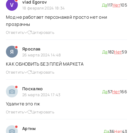
vlad Egorov
V
Да
117
Нет
105
18 февраля 2024 18:34
Мод не работает персонажей просто нет они
прозрачны
Ответить
Цитировать
Ярослав
Я
Да
182
Нет
59
26 марта 2024 14:48
КАК ОБНОВИТЬ БЕЗ ПЛЕЙ МАРКЕТА
Ответить
Цитировать
Посхалко
Да
57
Нет
166
26 марта 2024 17:43
Удалите это пж
Ответить
Цитировать
Артнм
Да
36
Нет
43