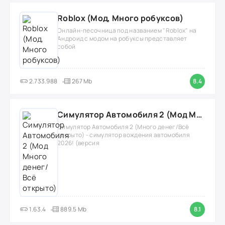
Roblox (Мод, Много робуксов)
Онлайн-песочница под названием "Roblox" на
Андроид с модом на робуксы представляет
собой
2.733.988
267 Mb
8.4
Симулятор Автомобиля 2 (Мод Много денег/Всё открыто)
Симулятор Автомобиля 2 (Много денег/Всё
открыто) - симулятор вождения автомобиля
2026! (версия
1.63.4
889.5 Mb
8.1