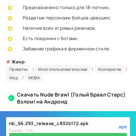
Предназначено только для 18-летних;
Раздетые персонажи бойцов-девушек;
Наличие всех игровых режимов;
Есть поединки с ботами;
Забавная графика в фирменном стиле;
#
Жанр:
/
/
/
Приватки
Многопользовательская
Кооператив
/
Мод
MOBA
Скачать Nude Brawl (Голый Бравл Старс)
Взлом! на Андроид
nb_66.293_release_c832b172.apk
.apk
Размер:: 1 Gb,