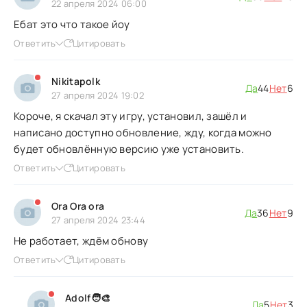
22 апреля 2024 06:00
Ебат это что такое йоу
Ответить
Цитировать
Nikitapolk
Да
44
Нет
6
27 апреля 2024 19:02
Короче, я скачал эту игру, установил, зашёл и
написано доступно обновление, жду, когда можно
будет обновлённую версию уже установить.
Ответить
Цитировать
Ora Ora ora
Да
36
Нет
9
27 апреля 2024 23:44
Не работает, ждём обнову
Ответить
Цитировать
Adolf🧑‍🎨
Да
5
Нет
3