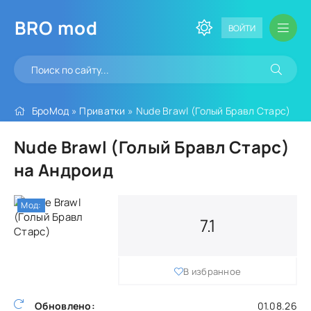
BRO
mod
ВОЙТИ
БроМод
»
Приватки
» Nude Brawl (Голый Бравл Старс)
Nude Brawl (Голый Бравл Старс)
на Андроид
Мод:
7.1
В избранное
Обновлено:
01.08.26