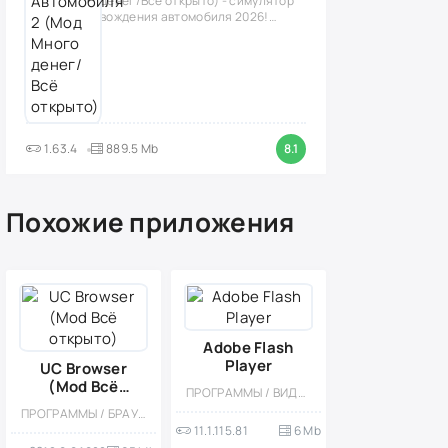
денег/Всё открыто) - симулятор
вождения автомобиля 2026!
(версия
1.63.4
889.5 Mb
8.1
Похожие приложения
Adobe Flash
Player
UC Browser
(Mod Всё
ПРОГРАММЫ / ВИДЕОПЛЕЕРЫ
открыто)
ПРОГРАММЫ / БРАУЗЕРЫ / МОД
11.1.115.81
6 Mb