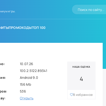
миум игры.
ЧИТЫ
ПРОМОКОДЫ
ТОП 100
но:
10.07.26
НАША ОЦЕНКА
100.2.5122.89341
4
ния:
Android 9.0
156 Mb
ров:
536
В избранное
lay:
Открыть