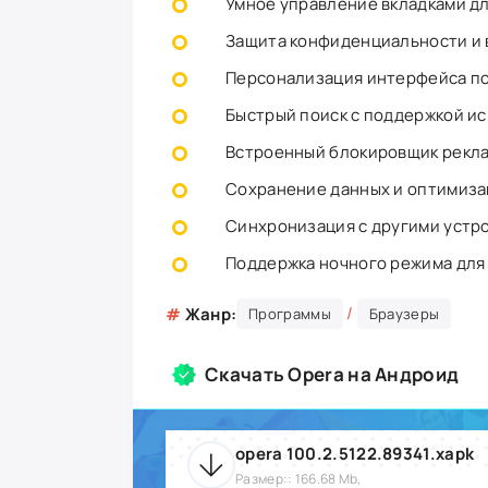
Умное управление вкладками д
Защита конфиденциальности и
Персонализация интерфейса п
Быстрый поиск с поддержкой и
Встроенный блокировщик рекл
Сохранение данных и оптимиза
Синхронизация с другими устр
Поддержка ночного режима для
/
#
Жанр:
Программы
Браузеры
Скачать Opera на Андроид
opera 100.2.5122.89341.xapk
Размер:: 166.68 Mb,