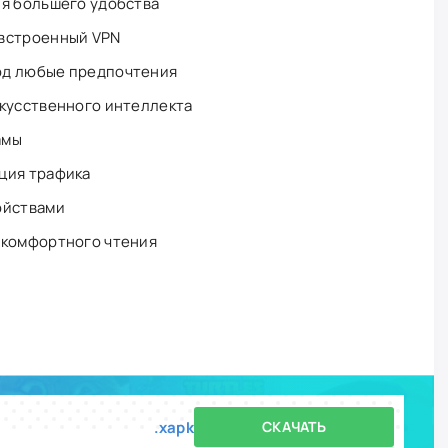
ля большего удобства
 встроенный VPN
од любые предпочтения
скусственного интеллекта
амы
ция трафика
ойствами
 комфортного чтения
.xapk
СКАЧАТЬ