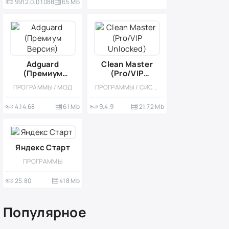
9912.0.0.1088
65 Mb
Adguard
Clean Master
(Премиум
(Pro/VIP
Версия)
Unlocked)
ПРОГРАММЫ / МОД
ПРОГРАММЫ / СИСТЕМНЫЕ / УТИЛИТЫ
4.14.68
61 Mb
9.4.9
21.72 Mb
Яндекс Старт
ПРОГРАММЫ
25.80
418 Mb
Популярное