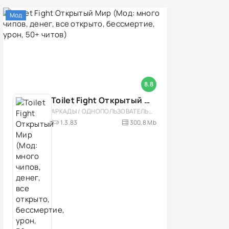
Мод
8.8
Toilet Fight Открытый Мир (Мод: много чипов, денег, все открыто, бессмертие, урон, 50+ читов)
АРКАДЫ / ОДНОПОЛЬЗОВАТЕЛЬСКИЕ / ОФЛАЙН / МОД / РОЛЕВЫЕ / ШУТЕРЫ / ОТКРЫТЫЙ МИР / ВСТРОЕННЫЙ КЕШ / 3D / ЭКШЕНЫ / ТУАЛЕТНЫЕ ВОЙНЫ / ДЛЯ ДЕТЕЙ
1.3.83
300,8 Mb