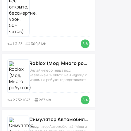
1.3.83
300,8 Mb
8.8
Roblox (Мод, Много робуксов)
Онлайн-песочница под
названием "Roblox" на Андроид с
модом на робуксы представляет
собой
2.732.1043
267 Mb
8.4
Симулятор Автомобиля 2 (Мод Много денег/Всё открыто)
Симулятор Автомобиля 2 (Много