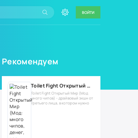
ВОЙТИ
Рекомендуем
Toilet Fight Открытый Мир (Мод: много чипов, денег, все открыто, бессмертие, урон, 50+ читов)
Toilet Fight Открытый Мир (Мод
много чипов) - драйвовый экшн от
третьего лица, в котором нужно