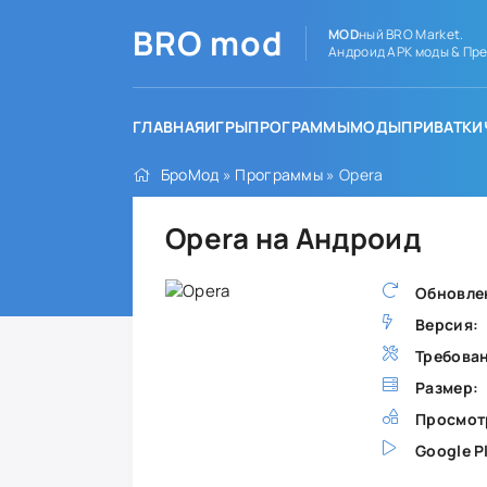
BRO
mod
MOD
ный BRO Market.
Андроид APK моды & Пре
ГЛАВНАЯ
ИГРЫ
ПРОГРАММЫ
МОДЫ
ПРИВАТКИ
БроМод
»
Программы
» Opera
Opera на Андроид
Обновле
Версия:
Требова
Размер:
Просмот
Google P