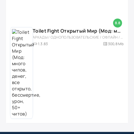
8.8
Toilet Fight Открытый Мир (Мод: много чипов, денег, все открыто, бессмертие, урон, 50+ читов)
АРКАДЫ / ОДНОПОЛЬЗОВАТЕЛЬСКИЕ / ОФЛАЙН / МОД / РОЛЕВЫЕ / ШУТЕРЫ / ОТКРЫТЫЙ МИР / ВСТРОЕННЫЙ КЕШ / 3D / ЭКШЕНЫ / ТУАЛЕТНЫЕ ВОЙНЫ / ДЛЯ ДЕТЕЙ
1.3.83
300,8 Mb