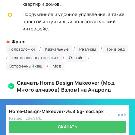
квартир и домов.
Продуманное и удобное управление, а также
простой интуитивный пользовательский
интерфейс.
#
Жанр:
/
/
/
Головоломки
Казуальные
Реализм
Три в ряд
/
/
/
однопользовательские
Офлайн
/
Встроенный кеш
Мод
Скачать Home Design Makeover (Мод,
Много алмазов) Взлом! на Андроид
Home-Design-Makeover-v6.8.5g-mod.apk
.apk
Размер:: 264.9 Mb,
СКАЧАТЬ