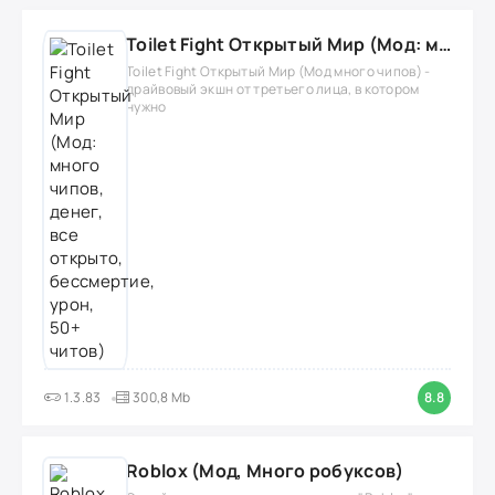
Toilet Fight Открытый Мир (Мод: много чипов, денег, все открыто, бессмертие, урон, 50+ читов)
Toilet Fight Открытый Мир (Мод много чипов) -
драйвовый экшн от третьего лица, в котором
нужно
1.3.83
300,8 Mb
8.8
Roblox (Мод, Много робуксов)