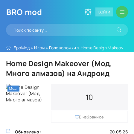
BRO
mod
ВОЙТИ
БроМод
»
Игры
»
Головоломки
» Home Design Makeover (Мод, Много алмазов)
Home Design Makeover (Мод,
Много алмазов) на Андроид
Мод:
10
В избранное
Обновлено:
20.05.26